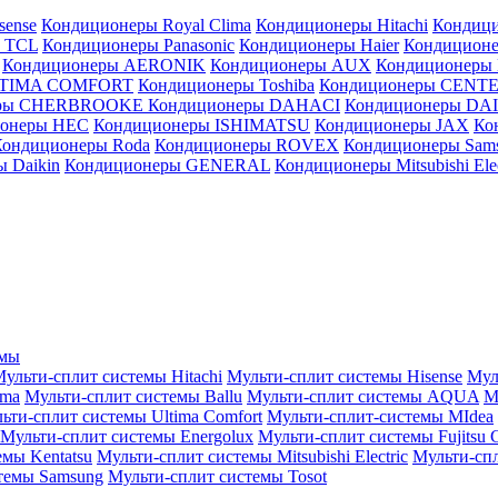
sense
Кондиционеры Royal Clima
Кондиционеры Hitachi
Кондиц
 TCL
Кондиционеры Panasonic
Кондиционеры Haier
Кондиционе
Кондиционеры AERONIK
Кондиционеры AUX
Кондиционеры 
LTIMA COMFORT
Кондиционеры Toshiba
Кондиционеры CENT
еры CHERBROOKE
Кондиционеры DAHACI
Кондиционеры D
ионеры HEC
Кондиционеры ISHIMATSU
Кондиционеры JAX
Ко
Кондиционеры Roda
Кондиционеры ROVEX
Кондиционеры Sam
 Daikin
Кондиционеры GENERAL
Кондиционеры Mitsubishi Elec
емы
ульти-сплит системы Hitachi
Мульти-сплит системы Hisense
Мул
ima
Мульти-сплит системы Ballu
Мульти-сплит системы AQUA
М
ьти-сплит системы Ultima Comfort
Мульти-сплит-системы MIdea
Мульти-сплит системы Energolux
Мульти-сплит системы Fujitsu G
емы Kentatsu
Мульти-сплит системы Mitsubishi Electric
Мульти-спл
темы Samsung
Мульти-сплит системы Tosot