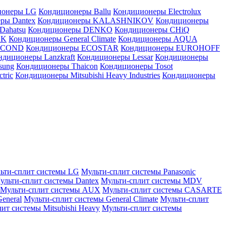
ионеры LG
Кондиционеры Ballu
Кондиционеры Electrolux
ры Dantex
Кондиционеры KALASHNIKOV
Кондиционеры
Dahatsu
Кондиционеры DENKO
Кондиционеры CHiQ
EK
Кондиционеры General Climate
Кондиционеры AQUA
AICOND
Кондиционеры ECOSTAR
Кондиционеры EUROHOFF
ндиционеры Lanzkraft
Кондиционеры Lessar
Кондиционеры
sung
Кондиционеры Thaicon
Кондиционеры Tosot
tric
Кондиционеры Mitsubishi Heavy Industries
Кондиционеры
ьти-сплит системы LG
Мульти-сплит системы Panasonic
ульти-сплит системы Dantex
Мульти-сплит системы MDV
Мульти-сплит системы AUX
Мульти-сплит системы CASARTE
eneral
Мульти-сплит системы General Climate
Мульти-сплит
ит системы Mitsubishi Heavy
Мульти-сплит системы