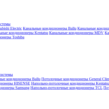
истемы
ishi Electric
Канальные кондиционеры Ballu
Канальные кондиц
ьные кондиционеры Kentatsu
Канальные кондиционеры MDV
Ка
онеры Toshiba
системы
ные кондиционеры Ballu
Потолочные кондиционеры General Clim
ционеры HISENSE
Напольно-потолочные кондиционеры Kentats
ционеры Samsung
Напольно-потолочные кондиционеры TCL
Пот