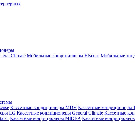
серверных
ионеры
ral Climate
Мобильные кондиционеры Hisense
Мобильные конд
истемы
ense
Кассетные кондиционеры MDV
Кассетные кондиционеры 
неры LG
Кассетные кондиционеры General Climate
Кассетные конд
atsu
Кассетные кондиционеры MIDEA
Кассетные кондиционер