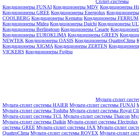
Сплит-системы
Кондиционеры FUNAI
Кондиционеры MDV
Кондиционеры Hi
Кондиционеры GREE
Кондиционеры Energolux
Кондиционеры
СOOLBERG
Кондиционеры Kentatsu
Кондиционеры FERRUM
Кондиционеры Midea
Кондиционеры Daichi
Кондиционеры U
Кондиционеры Berlingtoun
Кондиционеры Casarte
Кондицион
Кондиционеры EUROKLIMA
Кондиционеры GREEN
Кондиц
NEWTEK
Кондиционеры OASIS
Кондиционеры QuattroClima
Кондиционеры XIGMA
Кондиционеры ZERTEN
Кондиционеры
VICKERS
Кондиционеры Fujitsu
Мульти-сплит сист
Мульти-сплит системы HAIER
Мульти-сплит системы FUNAI
М
Мульти-сплит системы Toshiba
Мульти-сплит системы Royal Cl
Мульти-сплит системы TCL
Мульти-сплит системы Thaicon
Мул
Мульти-сплит системы Daikin
Мульти-сплит системы Electrolux
системы GREE
Мульти-сплит системы JAX
Мульти-сплит сист
QuattroClima
Мульти-сплит системы ROVEX
Мульти-сплит сис