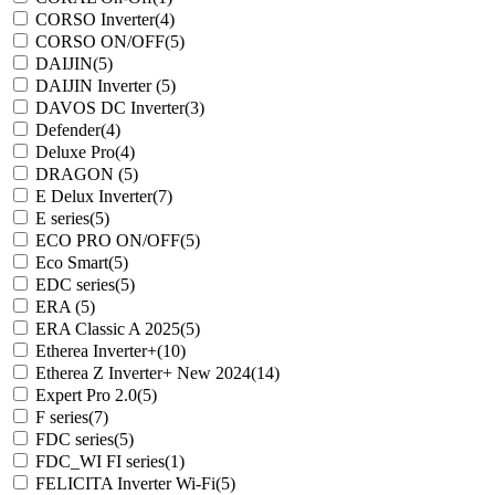
CORSO Inverter
(4)
CORSO ON/OFF
(5)
DAIJIN
(5)
DAIJIN Inverter
(5)
DAVOS DC Inverter
(3)
Defender
(4)
Deluxe Pro
(4)
DRAGON
(5)
E Delux Inverter
(7)
E series
(5)
ECO PRO ON/OFF
(5)
Eco Smart
(5)
EDC series
(5)
ERA
(5)
ERA Classic A 2025
(5)
Etherea Inverter+
(10)
Etherea Z Inverter+ New 2024
(14)
Expert Pro 2.0
(5)
F series
(7)
FDC series
(5)
FDC_WI FI series
(1)
FELICITA Inverter Wi-Fi
(5)