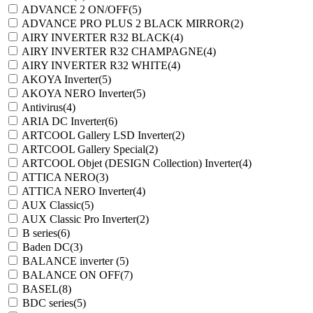
ADVANCE 2 ON/OFF
(5)
ADVANCE PRO PLUS 2 BLACK MIRROR
(2)
AIRY INVERTER R32 BLACK
(4)
AIRY INVERTER R32 CHAMPAGNE
(4)
AIRY INVERTER R32 WHITE
(4)
AKOYA Inverter
(5)
AKOYA NERO Inverter
(5)
Antivirus
(4)
ARIA DC Inverter
(6)
ARTCOOL Gallery LSD Inverter
(2)
ARTCOOL Gallery Special
(2)
ARTCOOL Objet (DESIGN Collection) Inverter
(4)
ATTICA NERO
(3)
ATTICA NERO Inverter
(4)
AUX Classic
(5)
AUX Classic Pro Inverter
(2)
B series
(6)
Baden DC
(3)
BALANCE inverter
(5)
BALANCE ON OFF
(7)
BASEL
(8)
BDC series
(5)