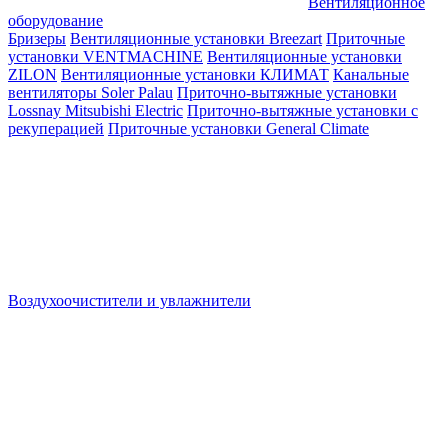
Вентиляционное
оборудование
Бризеры
Вентиляционные установки Breezart
Приточные
установки VENTMACHINE
Вентиляционные установки
ZILON
Вентиляционные установки КЛИМАТ
Канальные
вентиляторы Soler Palau
Приточно-вытяжные установки
Lossnay Mitsubishi Electric
Приточно-вытяжные установки с
рекуперацией
Приточные установки General Climate
Воздухоочистители и увлажнители