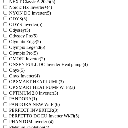
NEXT Classic A 2025
(5)
Nordic HZ Inverter+
(4)
NYON DC Inverter
(5)
ODYS
(5)
ODYS Inverter
(5)
Odyssey
(5)
Odyssey Pro
(5)
Olympio Edge
(5)
Olympio Legend
(6)
Olympio Pro
(5)
OMORI Inverter
(2)
ONSEN FULL DC Inverter Heat pump
(4)
Onyx
(5)
Onyx Inverter
(4)
OP SMART HEAT PUMP
(3)
OP SMART HEAT PUMP Wi-Fi
(3)
OPTIMUM 2.0 Inverter
(3)
PANDORA
(1)
PANDORA NEW Wi-Fi
(6)
PERFECT INVERTER
(3)
PERFETTO DC EU Inverter Wi-Fi
(5)
PHANTOM inverter
(4)
Platinum Evolution
(4)