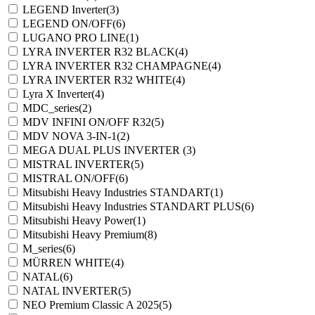
LEGEND Inverter
(3)
LEGEND ON/OFF
(6)
LUGANO PRO LINE
(1)
LYRA INVERTER R32 BLACK
(4)
LYRA INVERTER R32 CHAMPAGNE
(4)
LYRA INVERTER R32 WHITE
(4)
Lyra X Inverter
(4)
MDC_series
(2)
MDV INFINI ON/OFF R32
(5)
MDV NOVA 3-IN-1
(2)
MEGA DUAL PLUS INVERTER
(3)
MISTRAL INVERTER
(5)
MISTRAL ON/OFF
(6)
Mitsubishi Heavy Industries STANDART
(1)
Mitsubishi Heavy Industries STANDART PLUS
(6)
Mitsubishi Heavy Power
(1)
Mitsubishi Heavy Premium
(8)
M_series
(6)
MÜRREN WHITE
(4)
NATAL
(6)
NATAL INVERTER
(5)
NEO Premium Classic A 2025
(5)