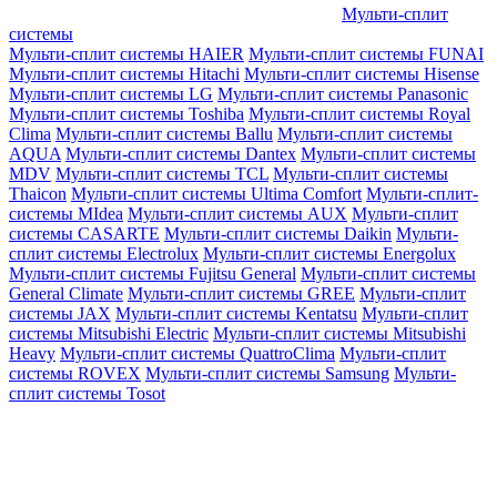
Мульти-сплит
системы
Мульти-сплит системы HAIER
Мульти-сплит системы FUNAI
Мульти-сплит системы Hitachi
Мульти-сплит системы Hisense
Мульти-сплит системы LG
Мульти-сплит системы Panasonic
Мульти-сплит системы Toshiba
Мульти-сплит системы Royal
Clima
Мульти-сплит системы Ballu
Мульти-сплит системы
AQUA
Мульти-сплит системы Dantex
Мульти-сплит системы
MDV
Мульти-сплит системы TCL
Мульти-сплит системы
Thaicon
Мульти-сплит системы Ultima Comfort
Мульти-сплит-
системы MIdea
Мульти-сплит системы AUX
Мульти-сплит
системы CASARTE
Мульти-сплит системы Daikin
Мульти-
сплит системы Electrolux
Мульти-сплит системы Energolux
Мульти-сплит системы Fujitsu General
Мульти-сплит системы
General Climate
Мульти-сплит системы GREE
Мульти-сплит
системы JAX
Мульти-сплит системы Kentatsu
Мульти-сплит
системы Mitsubishi Electric
Мульти-сплит системы Mitsubishi
Heavy
Мульти-сплит системы QuattroClima
Мульти-сплит
системы ROVEX
Мульти-сплит системы Samsung
Мульти-
сплит системы Tosot