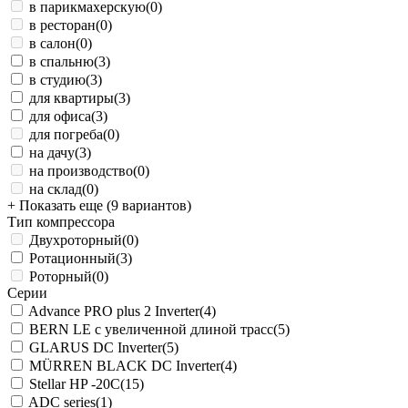
в парикмахерскую
(0)
в ресторан
(0)
в салон
(0)
в спальню
(3)
в студию
(3)
для квартиры
(3)
для офиса
(3)
для погреба
(0)
на дачу
(3)
на производство
(0)
на склад
(0)
+ Показать еще (9 вариантов)
Тип компрессора
Двухроторный
(0)
Ротационный
(3)
Роторный
(0)
Серии
Advance PRO plus 2 Inverter
(4)
BERN LE с увеличенной длиной трасс
(5)
GLARUS DC Inverter
(5)
MÜRREN BLACK DC Inverter
(4)
Stellar HP -20С
(15)
ADC series
(1)