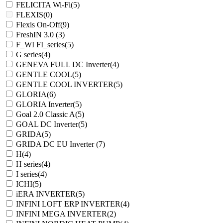
FELICITA Wi-Fi
(5)
FLEXIS
(0)
Flexis On-Off
(9)
FreshIN 3.0
(3)
F_WI FI_series
(5)
G series
(4)
GENEVA FULL DC Inverter
(4)
GENTLE COOL
(5)
GENTLE COOL INVERTER
(5)
GLORIA
(6)
GLORIA Inverter
(5)
Goal 2.0 Classic A
(5)
GOAL DC Inverter
(5)
GRIDA
(5)
GRIDA DC EU Inverter
(7)
H
(4)
H series
(4)
I series
(4)
ICHI
(5)
iERA INVERTER
(5)
INFINI LOFT ERP INVERTER
(4)
INFINI MEGA INVERTER
(2)