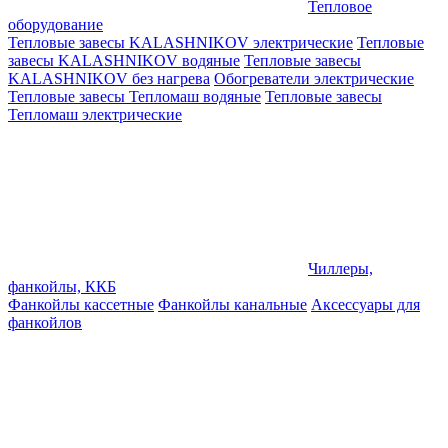
Тепловое
оборудование
Тепловые завесы KALASHNIKOV электрические
Тепловые
завесы KALASHNIKOV водяные
Тепловые завесы
KALASHNIKOV без нагрева
Обогреватели электрические
Тепловые завесы Тепломаш водяные
Тепловые завесы
Тепломаш электрические
Чиллеры,
фанкойлы, ККБ
Фанкойлы кассетные
Фанкойлы канальные
Аксессуары для
фанкойлов