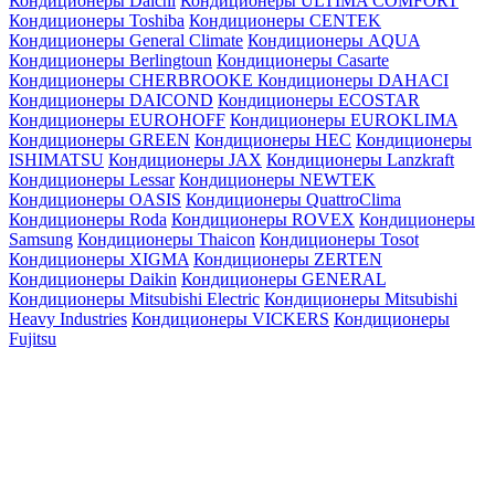
Кондиционеры Daichi
Кондиционеры ULTIMA COMFORT
Кондиционеры Toshiba
Кондиционеры CENTEK
Кондиционеры General Climate
Кондиционеры AQUA
Кондиционеры Berlingtoun
Кондиционеры Casarte
Кондиционеры CHERBROOKE
Кондиционеры DAHACI
Кондиционеры DAICOND
Кондиционеры ECOSTAR
Кондиционеры EUROHOFF
Кондиционеры EUROKLIMA
Кондиционеры GREEN
Кондиционеры HEC
Кондиционеры
ISHIMATSU
Кондиционеры JAX
Кондиционеры Lanzkraft
Кондиционеры Lessar
Кондиционеры NEWTEK
Кондиционеры OASIS
Кондиционеры QuattroClima
Кондиционеры Roda
Кондиционеры ROVEX
Кондиционеры
Samsung
Кондиционеры Thaicon
Кондиционеры Tosot
Кондиционеры XIGMA
Кондиционеры ZERTEN
Кондиционеры Daikin
Кондиционеры GENERAL
Кондиционеры Mitsubishi Electric
Кондиционеры Mitsubishi
Heavy Industries
Кондиционеры VICKERS
Кондиционеры
Fujitsu