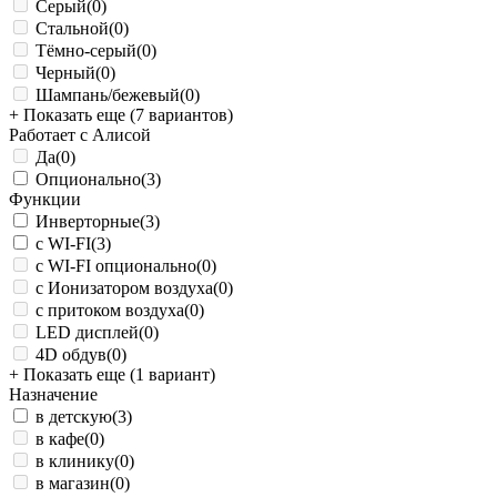
Серый
(0)
Стальной
(0)
Тёмно-серый
(0)
Черный
(0)
Шампань/бежевый
(0)
+ Показать еще (7 вариантов)
Работает с Алисой
Да
(0)
Опционально
(3)
Функции
Инверторные
(3)
с WI-FI
(3)
с WI-FI опционально
(0)
с Ионизатором воздуха
(0)
с притоком воздуха
(0)
LED дисплей
(0)
4D обдув
(0)
+ Показать еще (1 вариант)
Назначение
в детскую
(3)
в кафе
(0)
в клинику
(0)
в магазин
(0)