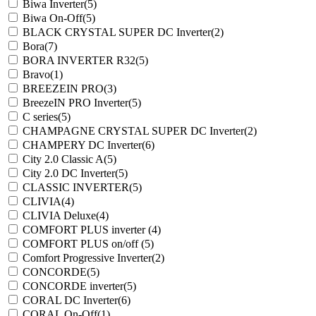
Biwa Inverter
(5)
Biwa On-Off
(5)
BLACK CRYSTAL SUPER DC Inverter
(2)
Bora
(7)
BORA INVERTER R32
(5)
Bravo
(1)
BREEZEIN PRO
(3)
BreezeIN PRO Inverter
(5)
C series
(5)
CHAMPAGNE CRYSTAL SUPER DC Inverter
(2)
CHAMPERY DC Inverter
(6)
City 2.0 Classic A
(5)
City 2.0 DC Inverter
(5)
CLASSIC INVERTER
(5)
CLIVIA
(4)
CLIVIA Deluxe
(4)
COMFORT PLUS inverter
(4)
COMFORT PLUS on/off
(5)
Comfort Progressive Inverter
(2)
CONCORDE
(5)
CONCORDE inverter
(5)
CORAL DC Inverter
(6)
CORAL On-Off
(1)