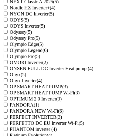
NEXT Classic A 2025
(5)
Nordic HZ Inverter+
(4)
NYON DC Inverter
(5)
ODYS
(5)
ODYS Inverter
(5)
Odyssey
(5)
Odyssey Pro
(5)
Olympio Edge
(5)
Olympio Legend
(6)
Olympio Pro
(5)
OMORI Inverter
(2)
ONSEN FULL DC Inverter Heat pump
(4)
Onyx
(5)
Onyx Inverter
(4)
OP SMART HEAT PUMP
(3)
OP SMART HEAT PUMP Wi-Fi
(3)
OPTIMUM 2.0 Inverter
(3)
PANDORA
(1)
PANDORA NEW Wi-Fi
(6)
PERFECT INVERTER
(3)
PERFETTO DC EU Inverter Wi-Fi
(5)
PHANTOM inverter
(4)
Platinum Evolution
(4)