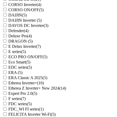
CORSO Inverter
(4)
CORSO ON/OFF
(5)
DAIJIN
(5)
DAIJIN Inverter
(5)
DAVOS DC Inverter
(3)
Defender
(4)
Deluxe Pro
(4)
DRAGON
(5)
E Delux Inverter
(7)
E series
(5)
ECO PRO ON/OFF
(5)
Eco Smart
(5)
EDC series
(5)
ERA
(5)
ERA Classic A 2025
(5)
Etherea Inverter+
(10)
Etherea Z Inverter+ New 2024
(14)
Expert Pro 2.0
(5)
F series
(7)
FDC series
(5)
FDC_WI FI series
(1)
FELICITA Inverter Wi-Fi
(5)