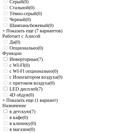
Серый
(0)
Стальной
(0)
Тёмно-серый
(0)
Черный
(0)
Шампань/бежевый
(0)
+ Показать еще (7 вариантов)
Работает с Алисой
Да
(0)
Опционально
(0)
Функции
Инверторные
(7)
с WI-FI
(0)
с WI-FI опционально
(0)
с Ионизатором воздуха
(0)
с притоком воздуха
(0)
LED дисплей
(7)
4D обдув
(0)
+ Показать еще (1 вариант)
Назначение
в детскую
(7)
в кафе
(0)
в клинику
(0)
в магазин
(0)