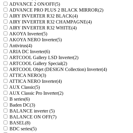
ADVANCE 2 ON/OFF
(5)
ADVANCE PRO PLUS 2 BLACK MIRROR
(2)
AIRY INVERTER R32 BLACK
(4)
AIRY INVERTER R32 CHAMPAGNE
(4)
AIRY INVERTER R32 WHITE
(4)
AKOYA Inverter
(5)
AKOYA NERO Inverter
(5)
Antivirus
(4)
ARIA DC Inverter
(6)
ARTCOOL Gallery LSD Inverter
(2)
ARTCOOL Gallery Special
(2)
ARTCOOL Objet (DESIGN Collection) Inverter
(4)
ATTICA NERO
(3)
ATTICA NERO Inverter
(4)
AUX Classic
(5)
AUX Classic Pro Inverter
(2)
B series
(6)
Baden DC
(3)
BALANCE inverter
(5)
BALANCE ON OFF
(7)
BASEL
(8)
BDC series
(5)