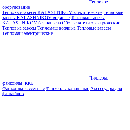
Тепловое
оборудование
Тепловые завесы KALASHNIKOV электрические
Тепловые
завесы KALASHNIKOV водяные
Тепловые завесы
KALASHNIKOV без нагрева
Обогреватели электрические
Тепловые завесы Тепломаш водяные
Тепловые завесы
Тепломаш электрические
Чиллеры,
фанкойлы, ККБ
Фанкойлы кассетные
Фанкойлы канальные
Аксессуары для
фанкойлов