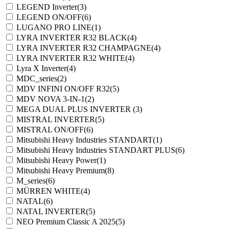
LEGEND Inverter
(3)
LEGEND ON/OFF
(6)
LUGANO PRO LINE
(1)
LYRA INVERTER R32 BLACK
(4)
LYRA INVERTER R32 CHAMPAGNE
(4)
LYRA INVERTER R32 WHITE
(4)
Lyra X Inverter
(4)
MDC_series
(2)
MDV INFINI ON/OFF R32
(5)
MDV NOVA 3-IN-1
(2)
MEGA DUAL PLUS INVERTER
(3)
MISTRAL INVERTER
(5)
MISTRAL ON/OFF
(6)
Mitsubishi Heavy Industries STANDART
(1)
Mitsubishi Heavy Industries STANDART PLUS
(6)
Mitsubishi Heavy Power
(1)
Mitsubishi Heavy Premium
(8)
M_series
(6)
MÜRREN WHITE
(4)
NATAL
(6)
NATAL INVERTER
(5)
NEO Premium Classic A 2025
(5)