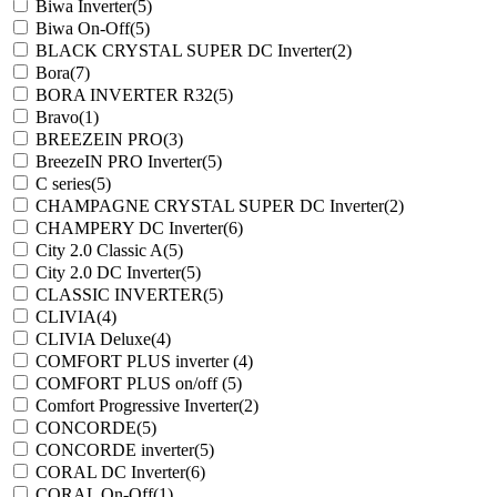
Biwa Inverter
(5)
Biwa On-Off
(5)
BLACK CRYSTAL SUPER DC Inverter
(2)
Bora
(7)
BORA INVERTER R32
(5)
Bravo
(1)
BREEZEIN PRO
(3)
BreezeIN PRO Inverter
(5)
C series
(5)
CHAMPAGNE CRYSTAL SUPER DC Inverter
(2)
CHAMPERY DC Inverter
(6)
City 2.0 Classic A
(5)
City 2.0 DC Inverter
(5)
CLASSIC INVERTER
(5)
CLIVIA
(4)
CLIVIA Deluxe
(4)
COMFORT PLUS inverter
(4)
COMFORT PLUS on/off
(5)
Comfort Progressive Inverter
(2)
CONCORDE
(5)
CONCORDE inverter
(5)
CORAL DC Inverter
(6)
CORAL On-Off
(1)