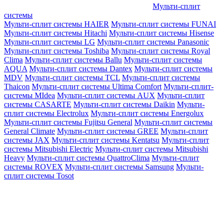
Мульти-сплит
системы
Мульти-сплит системы HAIER
Мульти-сплит системы FUNAI
Мульти-сплит системы Hitachi
Мульти-сплит системы Hisense
Мульти-сплит системы LG
Мульти-сплит системы Panasonic
Мульти-сплит системы Toshiba
Мульти-сплит системы Royal
Clima
Мульти-сплит системы Ballu
Мульти-сплит системы
AQUA
Мульти-сплит системы Dantex
Мульти-сплит системы
MDV
Мульти-сплит системы TCL
Мульти-сплит системы
Thaicon
Мульти-сплит системы Ultima Comfort
Мульти-сплит-
системы MIdea
Мульти-сплит системы AUX
Мульти-сплит
системы CASARTE
Мульти-сплит системы Daikin
Мульти-
сплит системы Electrolux
Мульти-сплит системы Energolux
Мульти-сплит системы Fujitsu General
Мульти-сплит системы
General Climate
Мульти-сплит системы GREE
Мульти-сплит
системы JAX
Мульти-сплит системы Kentatsu
Мульти-сплит
системы Mitsubishi Electric
Мульти-сплит системы Mitsubishi
Heavy
Мульти-сплит системы QuattroClima
Мульти-сплит
системы ROVEX
Мульти-сплит системы Samsung
Мульти-
сплит системы Tosot