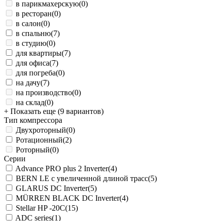
в парикмахерскую
(0)
в ресторан
(0)
в салон
(0)
в спальню
(7)
в студию
(0)
для квартиры
(7)
для офиса
(7)
для погреба
(0)
на дачу
(7)
на производство
(0)
на склад
(0)
+ Показать еще (9 вариантов)
Тип компрессора
Двухроторный
(0)
Ротационный
(2)
Роторный
(0)
Серии
Advance PRO plus 2 Inverter
(4)
BERN LE с увеличенной длиной трасс
(5)
GLARUS DC Inverter
(5)
MÜRREN BLACK DC Inverter
(4)
Stellar HP -20С
(15)
ADC series
(1)