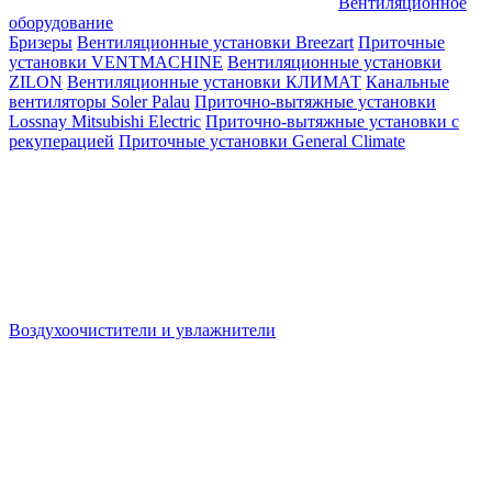
Вентиляционное
оборудование
Бризеры
Вентиляционные установки Breezart
Приточные
установки VENTMACHINE
Вентиляционные установки
ZILON
Вентиляционные установки КЛИМАТ
Канальные
вентиляторы Soler Palau
Приточно-вытяжные установки
Lossnay Mitsubishi Electric
Приточно-вытяжные установки с
рекуперацией
Приточные установки General Climate
Воздухоочистители и увлажнители