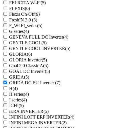
FELICITA Wi-Fi
(5)
FLEXIS
(0)
Flexis On-Off
(9)
FreshIN 3.0
(3)
F_WI FI_series
(5)
G series
(4)
GENEVA FULL DC Inverter
(4)
GENTLE COOL
(5)
GENTLE COOL INVERTER
(5)
GLORIA
(6)
GLORIA Inverter
(5)
Goal 2.0 Classic A
(5)
GOAL DC Inverter
(5)
GRIDA
(5)
GRIDA DC EU Inverter
(7)
H
(4)
H series
(4)
I series
(4)
ICHI
(5)
iERA INVERTER
(5)
INFINI LOFT ERP INVERTER
(4)
INFINI MEGA INVERTER
(2)