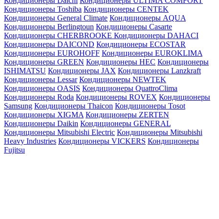
Кондиционеры Daichi
Кондиционеры ULTIMA COMFORT
Кондиционеры Toshiba
Кондиционеры CENTEK
Кондиционеры General Climate
Кондиционеры AQUA
Кондиционеры Berlingtoun
Кондиционеры Casarte
Кондиционеры CHERBROOKE
Кондиционеры DAHACI
Кондиционеры DAICOND
Кондиционеры ECOSTAR
Кондиционеры EUROHOFF
Кондиционеры EUROKLIMA
Кондиционеры GREEN
Кондиционеры HEC
Кондиционеры
ISHIMATSU
Кондиционеры JAX
Кондиционеры Lanzkraft
Кондиционеры Lessar
Кондиционеры NEWTEK
Кондиционеры OASIS
Кондиционеры QuattroClima
Кондиционеры Roda
Кондиционеры ROVEX
Кондиционеры
Samsung
Кондиционеры Thaicon
Кондиционеры Tosot
Кондиционеры XIGMA
Кондиционеры ZERTEN
Кондиционеры Daikin
Кондиционеры GENERAL
Кондиционеры Mitsubishi Electric
Кондиционеры Mitsubishi
Heavy Industries
Кондиционеры VICKERS
Кондиционеры
Fujitsu