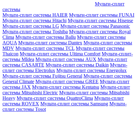
Мульти-сплит
системы
Мульти-сплит системы HAIER
Мульти-сплит системы FUNAI
Мульти-сплит системы Hitachi
Мульти-сплит системы Hisense
Мульти-сплит системы LG
Мульти-сплит системы Panasonic
Мульти-сплит системы Toshiba
Мульти-сплит системы Royal
Clima
Мульти-сплит системы Ballu
Мульти-сплит системы
AQUA
Мульти-сплит системы Dantex
Мульти-сплит системы
MDV
Мульти-сплит системы TCL
Мульти-сплит системы
Thaicon
Мульти-сплит системы Ultima Comfort
Мульти-сплит-
системы MIdea
Мульти-сплит системы AUX
Мульти-сплит
системы CASARTE
Мульти-сплит системы Daikin
Мульти-
сплит системы Electrolux
Мульти-сплит системы Energolux
Мульти-сплит системы Fujitsu General
Мульти-сплит системы
General Climate
Мульти-сплит системы GREE
Мульти-сплит
системы JAX
Мульти-сплит системы Kentatsu
Мульти-сплит
системы Mitsubishi Electric
Мульти-сплит системы Mitsubishi
Heavy
Мульти-сплит системы QuattroClima
Мульти-сплит
системы ROVEX
Мульти-сплит системы Samsung
Мульти-
сплит системы Tosot