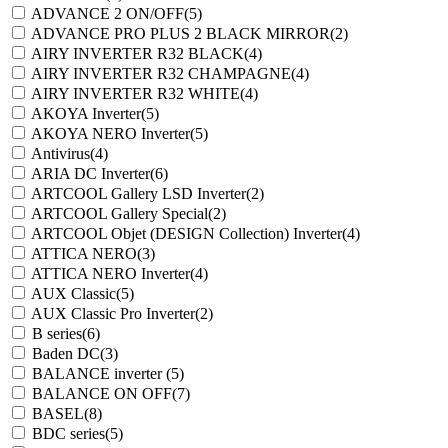
ADVANCE 2 ON/OFF
(5)
ADVANCE PRO PLUS 2 BLACK MIRROR
(2)
AIRY INVERTER R32 BLACK
(4)
AIRY INVERTER R32 CHAMPAGNE
(4)
AIRY INVERTER R32 WHITE
(4)
AKOYA Inverter
(5)
AKOYA NERO Inverter
(5)
Antivirus
(4)
ARIA DC Inverter
(6)
ARTCOOL Gallery LSD Inverter
(2)
ARTCOOL Gallery Special
(2)
ARTCOOL Objet (DESIGN Collection) Inverter
(4)
ATTICA NERO
(3)
ATTICA NERO Inverter
(4)
AUX Classic
(5)
AUX Classic Pro Inverter
(2)
B series
(6)
Baden DC
(3)
BALANCE inverter
(5)
BALANCE ON OFF
(7)
BASEL
(8)
BDC series
(5)