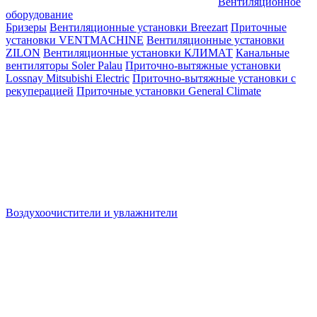
Вентиляционное
оборудование
Бризеры
Вентиляционные установки Breezart
Приточные
установки VENTMACHINE
Вентиляционные установки
ZILON
Вентиляционные установки КЛИМАТ
Канальные
вентиляторы Soler Palau
Приточно-вытяжные установки
Lossnay Mitsubishi Electric
Приточно-вытяжные установки с
рекуперацией
Приточные установки General Climate
Воздухоочистители и увлажнители