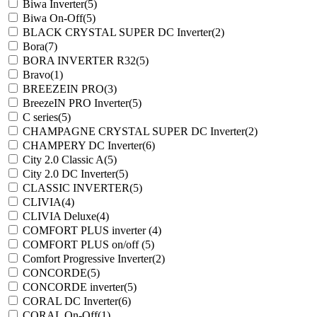
Biwa Inverter
(5)
Biwa On-Off
(5)
BLACK CRYSTAL SUPER DC Inverter
(2)
Bora
(7)
BORA INVERTER R32
(5)
Bravo
(1)
BREEZEIN PRO
(3)
BreezeIN PRO Inverter
(5)
C series
(5)
CHAMPAGNE CRYSTAL SUPER DC Inverter
(2)
CHAMPERY DC Inverter
(6)
City 2.0 Classic A
(5)
City 2.0 DC Inverter
(5)
CLASSIC INVERTER
(5)
CLIVIA
(4)
CLIVIA Deluxe
(4)
COMFORT PLUS inverter
(4)
COMFORT PLUS on/off
(5)
Comfort Progressive Inverter
(2)
CONCORDE
(5)
CONCORDE inverter
(5)
CORAL DC Inverter
(6)
CORAL On-Off
(1)