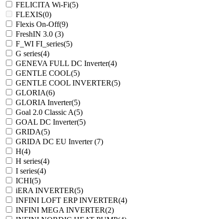
FELICITA Wi-Fi
(5)
FLEXIS
(0)
Flexis On-Off
(9)
FreshIN 3.0
(3)
F_WI FI_series
(5)
G series
(4)
GENEVA FULL DC Inverter
(4)
GENTLE COOL
(5)
GENTLE COOL INVERTER
(5)
GLORIA
(6)
GLORIA Inverter
(5)
Goal 2.0 Classic A
(5)
GOAL DC Inverter
(5)
GRIDA
(5)
GRIDA DC EU Inverter
(7)
H
(4)
H series
(4)
I series
(4)
ICHI
(5)
iERA INVERTER
(5)
INFINI LOFT ERP INVERTER
(4)
INFINI MEGA INVERTER
(2)