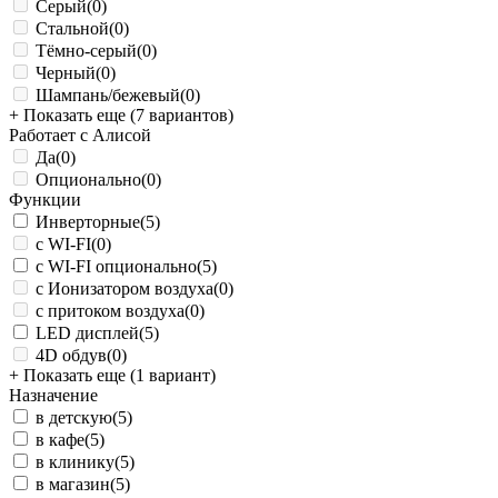
Серый
(0)
Стальной
(0)
Тёмно-серый
(0)
Черный
(0)
Шампань/бежевый
(0)
+ Показать еще (7 вариантов)
Работает с Алисой
Да
(0)
Опционально
(0)
Функции
Инверторные
(5)
с WI-FI
(0)
с WI-FI опционально
(5)
с Ионизатором воздуха
(0)
с притоком воздуха
(0)
LED дисплей
(5)
4D обдув
(0)
+ Показать еще (1 вариант)
Назначение
в детскую
(5)
в кафе
(5)
в клинику
(5)
в магазин
(5)