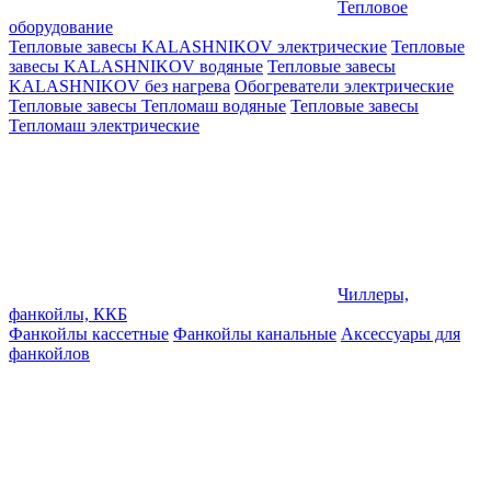
Тепловое
оборудование
Тепловые завесы KALASHNIKOV электрические
Тепловые
завесы KALASHNIKOV водяные
Тепловые завесы
KALASHNIKOV без нагрева
Обогреватели электрические
Тепловые завесы Тепломаш водяные
Тепловые завесы
Тепломаш электрические
Чиллеры,
фанкойлы, ККБ
Фанкойлы кассетные
Фанкойлы канальные
Аксессуары для
фанкойлов