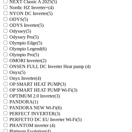
NEXT Classic A 2025
(5)
Nordic HZ Inverter+
(4)
NYON DC Inverter
(5)
ODYS
(5)
ODYS Inverter
(5)
Odyssey
(5)
Odyssey Pro
(5)
Olympio Edge
(5)
Olympio Legend
(6)
Olympio Pro
(5)
OMORI Inverter
(2)
ONSEN FULL DC Inverter Heat pump
(4)
Onyx
(5)
Onyx Inverter
(4)
OP SMART HEAT PUMP
(3)
OP SMART HEAT PUMP Wi-Fi
(3)
OPTIMUM 2.0 Inverter
(3)
PANDORA
(1)
PANDORA NEW Wi-Fi
(6)
PERFECT INVERTER
(3)
PERFETTO DC EU Inverter Wi-Fi
(5)
PHANTOM inverter
(4)
Platinum Evolution
(4)