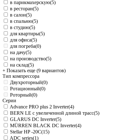
в парикмахерскую
(5)
в ресторан
(5)
в салон
(5)
в спальню
(5)
в студию
(5)
для квартиры
(5)
для офиса
(5)
для погреба
(0)
на дачу
(5)
на производство
(5)
на склад
(5)
+ Показать еще (9 вариантов)
Тип компрессора
Двухроторный
(0)
Ротационный
(0)
Роторный
(0)
Серии
Advance PRO plus 2 Inverter
(4)
BERN LE с увеличенной длиной трасс
(5)
GLARUS DC Inverter
(5)
MÜRREN BLACK DC Inverter
(4)
Stellar HP -20С
(15)
ADC series
(1)