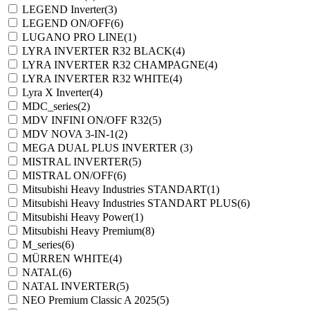
LEGEND Inverter
(3)
LEGEND ON/OFF
(6)
LUGANO PRO LINE
(1)
LYRA INVERTER R32 BLACK
(4)
LYRA INVERTER R32 CHAMPAGNE
(4)
LYRA INVERTER R32 WHITE
(4)
Lyra X Inverter
(4)
MDC_series
(2)
MDV INFINI ON/OFF R32
(5)
MDV NOVA 3-IN-1
(2)
MEGA DUAL PLUS INVERTER
(3)
MISTRAL INVERTER
(5)
MISTRAL ON/OFF
(6)
Mitsubishi Heavy Industries STANDART
(1)
Mitsubishi Heavy Industries STANDART PLUS
(6)
Mitsubishi Heavy Power
(1)
Mitsubishi Heavy Premium
(8)
M_series
(6)
MÜRREN WHITE
(4)
NATAL
(6)
NATAL INVERTER
(5)
NEO Premium Classic A 2025
(5)