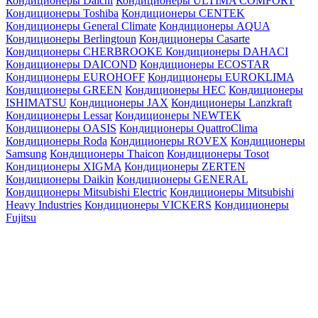
Кондиционеры Daichi
Кондиционеры ULTIMA COMFORT
Кондиционеры Toshiba
Кондиционеры CENTEK
Кондиционеры General Climate
Кондиционеры AQUA
Кондиционеры Berlingtoun
Кондиционеры Casarte
Кондиционеры CHERBROOKE
Кондиционеры DAHACI
Кондиционеры DAICOND
Кондиционеры ECOSTAR
Кондиционеры EUROHOFF
Кондиционеры EUROKLIMA
Кондиционеры GREEN
Кондиционеры HEC
Кондиционеры
ISHIMATSU
Кондиционеры JAX
Кондиционеры Lanzkraft
Кондиционеры Lessar
Кондиционеры NEWTEK
Кондиционеры OASIS
Кондиционеры QuattroClima
Кондиционеры Roda
Кондиционеры ROVEX
Кондиционеры
Samsung
Кондиционеры Thaicon
Кондиционеры Tosot
Кондиционеры XIGMA
Кондиционеры ZERTEN
Кондиционеры Daikin
Кондиционеры GENERAL
Кондиционеры Mitsubishi Electric
Кондиционеры Mitsubishi
Heavy Industries
Кондиционеры VICKERS
Кондиционеры
Fujitsu