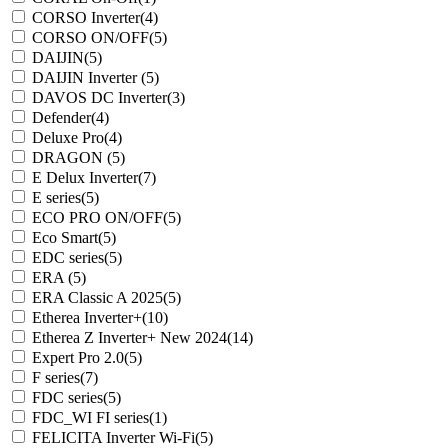
CORSO Inverter
(4)
CORSO ON/OFF
(5)
DAIJIN
(5)
DAIJIN Inverter
(5)
DAVOS DC Inverter
(3)
Defender
(4)
Deluxe Pro
(4)
DRAGON
(5)
E Delux Inverter
(7)
E series
(5)
ECO PRO ON/OFF
(5)
Eco Smart
(5)
EDC series
(5)
ERA
(5)
ERA Classic A 2025
(5)
Etherea Inverter+
(10)
Etherea Z Inverter+ New 2024
(14)
Expert Pro 2.0
(5)
F series
(7)
FDC series
(5)
FDC_WI FI series
(1)
FELICITA Inverter Wi-Fi
(5)