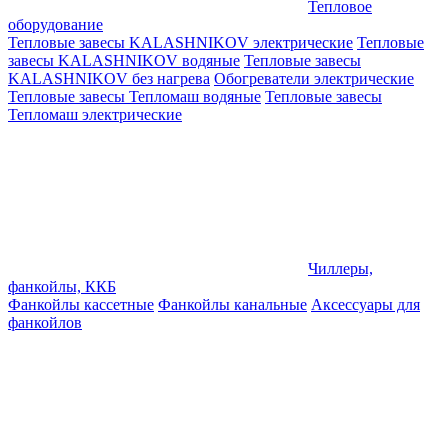
Тепловое
оборудование
Тепловые завесы KALASHNIKOV электрические
Тепловые
завесы KALASHNIKOV водяные
Тепловые завесы
KALASHNIKOV без нагрева
Обогреватели электрические
Тепловые завесы Тепломаш водяные
Тепловые завесы
Тепломаш электрические
Чиллеры,
фанкойлы, ККБ
Фанкойлы кассетные
Фанкойлы канальные
Аксессуары для
фанкойлов