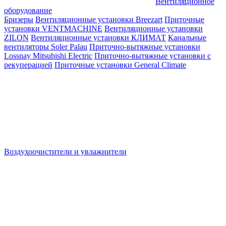
Вентиляционное
оборудование
Бризеры
Вентиляционные установки Breezart
Приточные
установки VENTMACHINE
Вентиляционные установки
ZILON
Вентиляционные установки КЛИМАТ
Канальные
вентиляторы Soler Palau
Приточно-вытяжные установки
Lossnay Mitsubishi Electric
Приточно-вытяжные установки с
рекуперацией
Приточные установки General Climate
Воздухоочистители и увлажнители