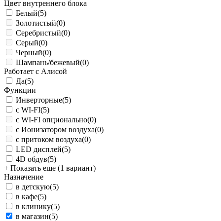
Цвет внутреннего блока
Белый
(5)
Золотистый
(0)
Серебристый
(0)
Серый
(0)
Черный
(0)
Шампань/бежевый
(0)
Работает с Алисой
Да
(5)
Функции
Инверторные
(5)
с WI-FI
(5)
с WI-FI опционально
(0)
с Ионизатором воздуха
(0)
с притоком воздуха
(0)
LED дисплей
(5)
4D обдув
(5)
+ Показать еще (1 вариант)
Назначение
в детскую
(5)
в кафе
(5)
в клинику
(5)
в магазин
(5)