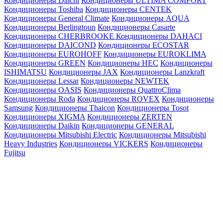
Кондиционеры Daichi
Кондиционеры ULTIMA COMFORT
Кондиционеры Toshiba
Кондиционеры CENTEK
Кондиционеры General Climate
Кондиционеры AQUA
Кондиционеры Berlingtoun
Кондиционеры Casarte
Кондиционеры CHERBROOKE
Кондиционеры DAHACI
Кондиционеры DAICOND
Кондиционеры ECOSTAR
Кондиционеры EUROHOFF
Кондиционеры EUROKLIMA
Кондиционеры GREEN
Кондиционеры HEC
Кондиционеры
ISHIMATSU
Кондиционеры JAX
Кондиционеры Lanzkraft
Кондиционеры Lessar
Кондиционеры NEWTEK
Кондиционеры OASIS
Кондиционеры QuattroClima
Кондиционеры Roda
Кондиционеры ROVEX
Кондиционеры
Samsung
Кондиционеры Thaicon
Кондиционеры Tosot
Кондиционеры XIGMA
Кондиционеры ZERTEN
Кондиционеры Daikin
Кондиционеры GENERAL
Кондиционеры Mitsubishi Electric
Кондиционеры Mitsubishi
Heavy Industries
Кондиционеры VICKERS
Кондиционеры
Fujitsu