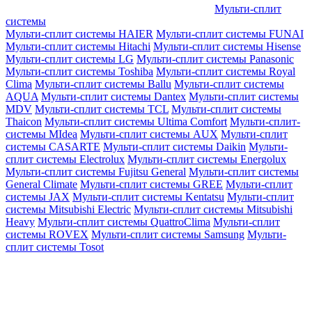
Мульти-сплит
системы
Мульти-сплит системы HAIER
Мульти-сплит системы FUNAI
Мульти-сплит системы Hitachi
Мульти-сплит системы Hisense
Мульти-сплит системы LG
Мульти-сплит системы Panasonic
Мульти-сплит системы Toshiba
Мульти-сплит системы Royal
Clima
Мульти-сплит системы Ballu
Мульти-сплит системы
AQUA
Мульти-сплит системы Dantex
Мульти-сплит системы
MDV
Мульти-сплит системы TCL
Мульти-сплит системы
Thaicon
Мульти-сплит системы Ultima Comfort
Мульти-сплит-
системы MIdea
Мульти-сплит системы AUX
Мульти-сплит
системы CASARTE
Мульти-сплит системы Daikin
Мульти-
сплит системы Electrolux
Мульти-сплит системы Energolux
Мульти-сплит системы Fujitsu General
Мульти-сплит системы
General Climate
Мульти-сплит системы GREE
Мульти-сплит
системы JAX
Мульти-сплит системы Kentatsu
Мульти-сплит
системы Mitsubishi Electric
Мульти-сплит системы Mitsubishi
Heavy
Мульти-сплит системы QuattroClima
Мульти-сплит
системы ROVEX
Мульти-сплит системы Samsung
Мульти-
сплит системы Tosot