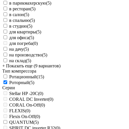
в парикмахерскую
(5)
в ресторан
(5)
в салон
(5)
в спальню
(5)
в студию
(5)
для квартиры
(5)
для офиса
(5)
для погреба
(0)
на дачу
(5)
на производство
(5)
на склад
(5)
+ Показать еще (9 вариантов)
Тип компрессора
Ротационный
(15)
Роторный
(5)
Серии
Stellar HP -20С
(0)
CORAL DC Inverter
(0)
CORAL On-Off
(0)
FLEXIS
(0)
Flexis On-Off
(0)
QUANTUM
(5)
SPIRIT DC inverter R32
(0)