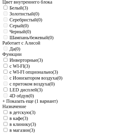
Цвет внутреннего блока
Белый
(3)
Золотистый
(0)
Серебристый
(0)
Серый
(0)
Черный
(0)
Шампань/бежевый
(0)
Работает с Алисой
Да
(0)
Функции
Инверторные
(3)
с WI-FI
(3)
с WI-FI опционально
(3)
с Ионизатором воздуха
(0)
с притоком воздуха
(0)
LED дисплей
(3)
4D обдув
(0)
+ Показать еще (1 вариант)
Назначение
в детскую
(3)
в кафе
(3)
в клинику
(3)
в магазин
(3)