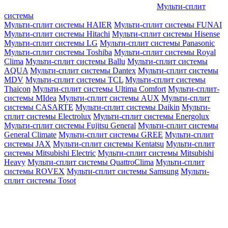
Мульти-сплит
системы
Мульти-сплит системы HAIER
Мульти-сплит системы FUNAI
Мульти-сплит системы Hitachi
Мульти-сплит системы Hisense
Мульти-сплит системы LG
Мульти-сплит системы Panasonic
Мульти-сплит системы Toshiba
Мульти-сплит системы Royal
Clima
Мульти-сплит системы Ballu
Мульти-сплит системы
AQUA
Мульти-сплит системы Dantex
Мульти-сплит системы
MDV
Мульти-сплит системы TCL
Мульти-сплит системы
Thaicon
Мульти-сплит системы Ultima Comfort
Мульти-сплит-
системы MIdea
Мульти-сплит системы AUX
Мульти-сплит
системы CASARTE
Мульти-сплит системы Daikin
Мульти-
сплит системы Electrolux
Мульти-сплит системы Energolux
Мульти-сплит системы Fujitsu General
Мульти-сплит системы
General Climate
Мульти-сплит системы GREE
Мульти-сплит
системы JAX
Мульти-сплит системы Kentatsu
Мульти-сплит
системы Mitsubishi Electric
Мульти-сплит системы Mitsubishi
Heavy
Мульти-сплит системы QuattroClima
Мульти-сплит
системы ROVEX
Мульти-сплит системы Samsung
Мульти-
сплит системы Tosot