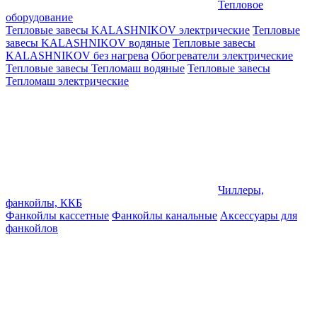
Тепловое
оборудование
Тепловые завесы KALASHNIKOV электрические
Тепловые
завесы KALASHNIKOV водяные
Тепловые завесы
KALASHNIKOV без нагрева
Обогреватели электрические
Тепловые завесы Тепломаш водяные
Тепловые завесы
Тепломаш электрические
Чиллеры,
фанкойлы, ККБ
Фанкойлы кассетные
Фанкойлы канальные
Аксессуары для
фанкойлов