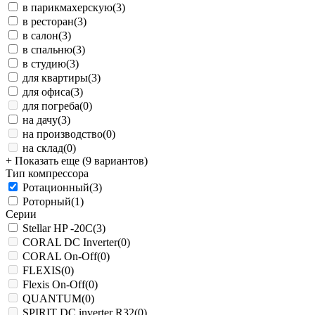
в парикмахерскую
(3)
в ресторан
(3)
в салон
(3)
в спальню
(3)
в студию
(3)
для квартиры
(3)
для офиса
(3)
для погреба
(0)
на дачу
(3)
на производство
(0)
на склад
(0)
+ Показать еще (9 вариантов)
Тип компрессора
Ротационный
(3)
Роторный
(1)
Серии
Stellar HP -20С
(3)
CORAL DC Inverter
(0)
CORAL On-Off
(0)
FLEXIS
(0)
Flexis On-Off
(0)
QUANTUM
(0)
SPIRIT DC inverter R32
(0)