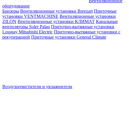
Вентиляционное
оборудование
Бризеры
Вентиляционные установки Breezart
Приточные
установки VENTMACHINE
Вентиляционные установки
ZILON
Вентиляционные установки КЛИМАТ
Канальные
вентиляторы Soler Palau
Приточно-вытяжные установки
Lossnay Mitsubishi Electric
Приточно-вытяжные установки с
рекуперацией
Приточные установки General Climate
Воздухоочистители и увлажнители