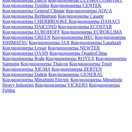
Кондиционеры Daichi
Кондиционеры ULTIMA COMFORT
Кондиционеры Toshiba
Кондиционеры CENTEK
Кондиционеры General Climate
Кондиционеры AQUA
Кондиционеры Berlingtoun
Кондиционеры Casarte
Кондиционеры CHERBROOKE
Кондиционеры DAHACI
Кондиционеры DAICOND
Кондиционеры ECOSTAR
Кондиционеры EUROHOFF
Кондиционеры EUROKLIMA
Кондиционеры GREEN
Кондиционеры HEC
Кондиционеры
ISHIMATSU
Кондиционеры JAX
Кондиционеры Lanzkraft
Кондиционеры Lessar
Кондиционеры NEWTEK
Кондиционеры OASIS
Кондиционеры QuattroClima
Кондиционеры Roda
Кондиционеры ROVEX
Кондиционеры
Samsung
Кондиционеры Thaicon
Кондиционеры Tosot
Кондиционеры XIGMA
Кондиционеры ZERTEN
Кондиционеры Daikin
Кондиционеры GENERAL
Кондиционеры Mitsubishi Electric
Кондиционеры Mitsubishi
Heavy Industries
Кондиционеры VICKERS
Кондиционеры
Fujitsu