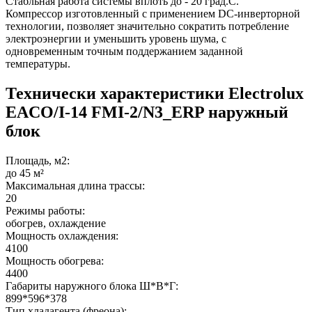
Стабльная работа системы вплоть до - 20 град.С.
Компрессор изготовленный с применением DC-инверторной
технологии, позволяет значительно сократить потребление
электроэнергии и уменьшить уровень шума, с
одновременным точным поддержанием заданной
температуры.
Технически характеристики Electrolux
EACO/I-14 FMI-2/N3_ERP наружный
блок
Площадь, м2:
до 45 м²
Максимальная длина трассы:
20
Режимы работы:
обогрев, охлаждение
Мощность охлаждения:
4100
Мощность обогрева:
4400
Габариты наружного блока Ш*В*Г:
899*596*378
Тип хладагента (фреона):