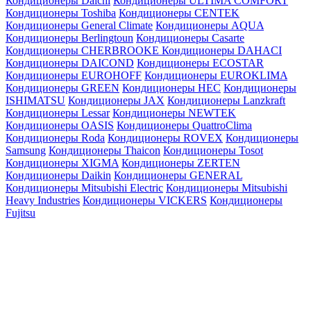
Кондиционеры Daichi
Кондиционеры ULTIMA COMFORT
Кондиционеры Toshiba
Кондиционеры CENTEK
Кондиционеры General Climate
Кондиционеры AQUA
Кондиционеры Berlingtoun
Кондиционеры Casarte
Кондиционеры CHERBROOKE
Кондиционеры DAHACI
Кондиционеры DAICOND
Кондиционеры ECOSTAR
Кондиционеры EUROHOFF
Кондиционеры EUROKLIMA
Кондиционеры GREEN
Кондиционеры HEC
Кондиционеры
ISHIMATSU
Кондиционеры JAX
Кондиционеры Lanzkraft
Кондиционеры Lessar
Кондиционеры NEWTEK
Кондиционеры OASIS
Кондиционеры QuattroClima
Кондиционеры Roda
Кондиционеры ROVEX
Кондиционеры
Samsung
Кондиционеры Thaicon
Кондиционеры Tosot
Кондиционеры XIGMA
Кондиционеры ZERTEN
Кондиционеры Daikin
Кондиционеры GENERAL
Кондиционеры Mitsubishi Electric
Кондиционеры Mitsubishi
Heavy Industries
Кондиционеры VICKERS
Кондиционеры
Fujitsu