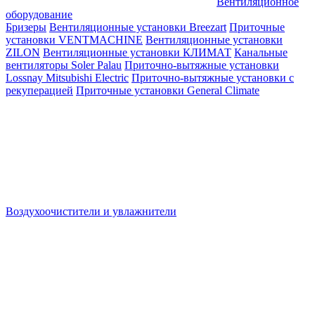
Вентиляционное
оборудование
Бризеры
Вентиляционные установки Breezart
Приточные
установки VENTMACHINE
Вентиляционные установки
ZILON
Вентиляционные установки КЛИМАТ
Канальные
вентиляторы Soler Palau
Приточно-вытяжные установки
Lossnay Mitsubishi Electric
Приточно-вытяжные установки с
рекуперацией
Приточные установки General Climate
Воздухоочистители и увлажнители