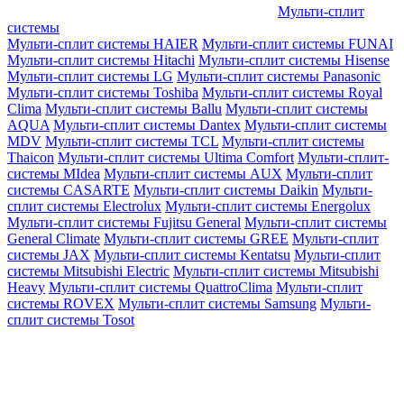
Мульти-сплит
системы
Мульти-сплит системы HAIER
Мульти-сплит системы FUNAI
Мульти-сплит системы Hitachi
Мульти-сплит системы Hisense
Мульти-сплит системы LG
Мульти-сплит системы Panasonic
Мульти-сплит системы Toshiba
Мульти-сплит системы Royal
Clima
Мульти-сплит системы Ballu
Мульти-сплит системы
AQUA
Мульти-сплит системы Dantex
Мульти-сплит системы
MDV
Мульти-сплит системы TCL
Мульти-сплит системы
Thaicon
Мульти-сплит системы Ultima Comfort
Мульти-сплит-
системы MIdea
Мульти-сплит системы AUX
Мульти-сплит
системы CASARTE
Мульти-сплит системы Daikin
Мульти-
сплит системы Electrolux
Мульти-сплит системы Energolux
Мульти-сплит системы Fujitsu General
Мульти-сплит системы
General Climate
Мульти-сплит системы GREE
Мульти-сплит
системы JAX
Мульти-сплит системы Kentatsu
Мульти-сплит
системы Mitsubishi Electric
Мульти-сплит системы Mitsubishi
Heavy
Мульти-сплит системы QuattroClima
Мульти-сплит
системы ROVEX
Мульти-сплит системы Samsung
Мульти-
сплит системы Tosot