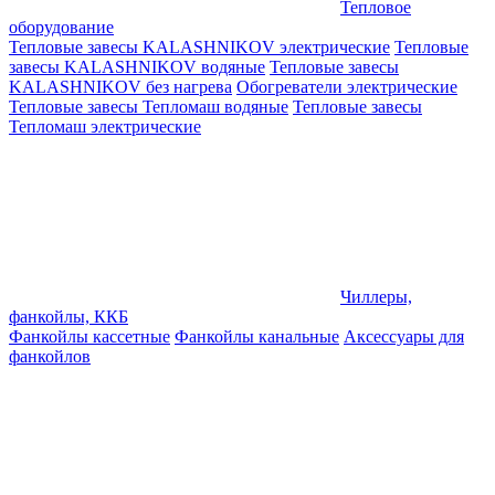
Тепловое
оборудование
Тепловые завесы KALASHNIKOV электрические
Тепловые
завесы KALASHNIKOV водяные
Тепловые завесы
KALASHNIKOV без нагрева
Обогреватели электрические
Тепловые завесы Тепломаш водяные
Тепловые завесы
Тепломаш электрические
Чиллеры,
фанкойлы, ККБ
Фанкойлы кассетные
Фанкойлы канальные
Аксессуары для
фанкойлов