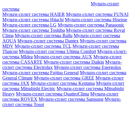
Мульти-сплит
системы
Мульти-сплит системы HAIER
Мульти-сплит системы FUNAI
Мульти-сплит системы Hitachi
Мульти-сплит системы Hisense
Мульти-сплит системы LG
Мульти-сплит системы Panasonic
Мульти-сплит системы Toshiba
Мульти-сплит системы Royal
Clima
Мульти-сплит системы Ballu
Мульти-сплит системы
AQUA
Мульти-сплит системы Dantex
Мульти-сплит системы
MDV
Мульти-сплит системы TCL
Мульти-сплит системы
Thaicon
Мульти-сплит системы Ultima Comfort
Мульти-сплит-
системы MIdea
Мульти-сплит системы AUX
Мульти-сплит
системы CASARTE
Мульти-сплит системы Daikin
Мульти-
сплит системы Electrolux
Мульти-сплит системы Energolux
Мульти-сплит системы Fujitsu General
Мульти-сплит системы
General Climate
Мульти-сплит системы GREE
Мульти-сплит
системы JAX
Мульти-сплит системы Kentatsu
Мульти-сплит
системы Mitsubishi Electric
Мульти-сплит системы Mitsubishi
Heavy
Мульти-сплит системы QuattroClima
Мульти-сплит
системы ROVEX
Мульти-сплит системы Samsung
Мульти-
сплит системы Tosot