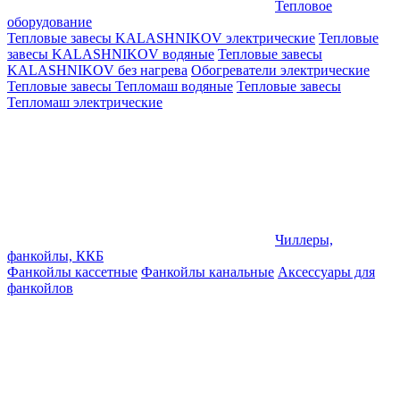
Тепловое
оборудование
Тепловые завесы KALASHNIKOV электрические
Тепловые
завесы KALASHNIKOV водяные
Тепловые завесы
KALASHNIKOV без нагрева
Обогреватели электрические
Тепловые завесы Тепломаш водяные
Тепловые завесы
Тепломаш электрические
Чиллеры,
фанкойлы, ККБ
Фанкойлы кассетные
Фанкойлы канальные
Аксессуары для
фанкойлов