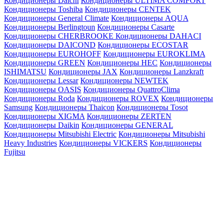
Кондиционеры Daichi
Кондиционеры ULTIMA COMFORT
Кондиционеры Toshiba
Кондиционеры CENTEK
Кондиционеры General Climate
Кондиционеры AQUA
Кондиционеры Berlingtoun
Кондиционеры Casarte
Кондиционеры CHERBROOKE
Кондиционеры DAHACI
Кондиционеры DAICOND
Кондиционеры ECOSTAR
Кондиционеры EUROHOFF
Кондиционеры EUROKLIMA
Кондиционеры GREEN
Кондиционеры HEC
Кондиционеры
ISHIMATSU
Кондиционеры JAX
Кондиционеры Lanzkraft
Кондиционеры Lessar
Кондиционеры NEWTEK
Кондиционеры OASIS
Кондиционеры QuattroClima
Кондиционеры Roda
Кондиционеры ROVEX
Кондиционеры
Samsung
Кондиционеры Thaicon
Кондиционеры Tosot
Кондиционеры XIGMA
Кондиционеры ZERTEN
Кондиционеры Daikin
Кондиционеры GENERAL
Кондиционеры Mitsubishi Electric
Кондиционеры Mitsubishi
Heavy Industries
Кондиционеры VICKERS
Кондиционеры
Fujitsu