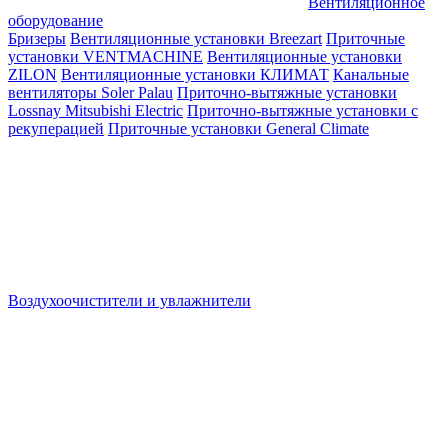
Вентиляционное
оборудование
Бризеры
Вентиляционные установки Breezart
Приточные
установки VENTMACHINE
Вентиляционные установки
ZILON
Вентиляционные установки КЛИМАТ
Канальные
вентиляторы Soler Palau
Приточно-вытяжные установки
Lossnay Mitsubishi Electric
Приточно-вытяжные установки с
рекуперацией
Приточные установки General Climate
Воздухоочистители и увлажнители