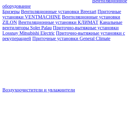
Вентиляционное
оборудование
Бризеры
Вентиляционные установки Breezart
Приточные
установки VENTMACHINE
Вентиляционные установки
ZILON
Вентиляционные установки КЛИМАТ
Канальные
вентиляторы Soler Palau
Приточно-вытяжные установки
Lossnay Mitsubishi Electric
Приточно-вытяжные установки с
рекуперацией
Приточные установки General Climate
Воздухоочистители и увлажнители