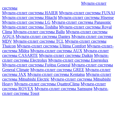
Мульти-сплит
системы
Мульти-сплит системы HAIER
Мульти-сплит системы FUNAI
Мульти-сплит системы Hitachi
Мульти-сплит системы Hisense
Мульти-сплит системы LG
Мульти-сплит системы Panasonic
Мульти-сплит системы Toshiba
Мульти-сплит системы Royal
Clima
Мульти-сплит системы Ballu
Мульти-сплит системы
AQUA
Мульти-сплит системы Dantex
Мульти-сплит системы
MDV
Мульти-сплит системы TCL
Мульти-сплит системы
Thaicon
Мульти-сплит системы Ultima Comfort
Мульти-сплит-
системы MIdea
Мульти-сплит системы AUX
Мульти-сплит
системы CASARTE
Мульти-сплит системы Daikin
Мульти-
сплит системы Electrolux
Мульти-сплит системы Energolux
Мульти-сплит системы Fujitsu General
Мульти-сплит системы
General Climate
Мульти-сплит системы GREE
Мульти-сплит
системы JAX
Мульти-сплит системы Kentatsu
Мульти-сплит
системы Mitsubishi Electric
Мульти-сплит системы Mitsubishi
Heavy
Мульти-сплит системы QuattroClima
Мульти-сплит
системы ROVEX
Мульти-сплит системы Samsung
Мульти-
сплит системы Tosot