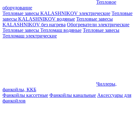
Тепловое
оборудование
Тепловые завесы KALASHNIKOV электрические
Тепловые
завесы KALASHNIKOV водяные
Тепловые завесы
KALASHNIKOV без нагрева
Обогреватели электрические
Тепловые завесы Тепломаш водяные
Тепловые завесы
Тепломаш электрические
Чиллеры,
фанкойлы, ККБ
Фанкойлы кассетные
Фанкойлы канальные
Аксессуары для
фанкойлов