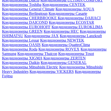
Кондиционеры Daichi
Кондиционеры ULTIMA COMFORT
Кондиционеры Toshiba
Кондиционеры CENTEK
Кондиционеры General Climate
Кондиционеры AQUA
Кондиционеры Berlingtoun
Кондиционеры Casarte
Кондиционеры CHERBROOKE
Кондиционеры DAHACI
Кондиционеры DAICOND
Кондиционеры ECOSTAR
Кондиционеры EUROHOFF
Кондиционеры EUROKLIMA
Кондиционеры GREEN
Кондиционеры HEC
Кондиционеры
ISHIMATSU
Кондиционеры JAX
Кондиционеры Lanzkraft
Кондиционеры Lessar
Кондиционеры NEWTEK
Кондиционеры OASIS
Кондиционеры QuattroClima
Кондиционеры Roda
Кондиционеры ROVEX
Кондиционеры
Samsung
Кондиционеры Thaicon
Кондиционеры Tosot
Кондиционеры XIGMA
Кондиционеры ZERTEN
Кондиционеры Daikin
Кондиционеры GENERAL
Кондиционеры Mitsubishi Electric
Кондиционеры Mitsubishi
Heavy Industries
Кондиционеры VICKERS
Кондиционеры
Fujitsu