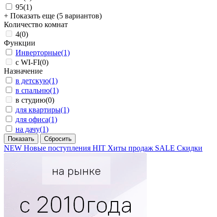
95
(1)
+ Показать еще (5 вариантов)
Количество комнат
4
(0)
Функции
Инверторные
(1)
с WI-FI
(0)
Назначение
в детскую
(1)
в спальню
(1)
в студию
(0)
для квартиры
(1)
для офиса
(1)
на дачу
(1)
NEW
Новые поступления
HIT
Хиты продаж
SALE
Скидки