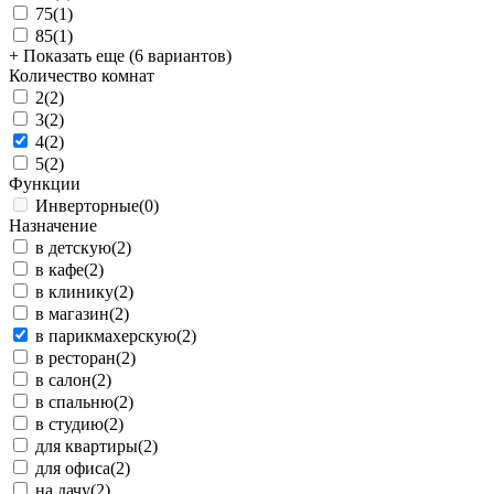
75
(1)
85
(1)
+ Показать еще (6 вариантов)
Количество комнат
2
(2)
3
(2)
4
(2)
5
(2)
Функции
Инверторные
(0)
Назначение
в детскую
(2)
в кафе
(2)
в клинику
(2)
в магазин
(2)
в парикмахерскую
(2)
в ресторан
(2)
в салон
(2)
в спальню
(2)
в студию
(2)
для квартиры
(2)
для офиса
(2)
на дачу
(2)