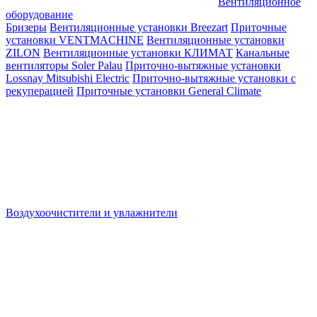
Вентиляционное
оборудование
Бризеры
Вентиляционные установки Breezart
Приточные
установки VENTMACHINE
Вентиляционные установки
ZILON
Вентиляционные установки КЛИМАТ
Канальные
вентиляторы Soler Palau
Приточно-вытяжные установки
Lossnay Mitsubishi Electric
Приточно-вытяжные установки с
рекуперацией
Приточные установки General Climate
Воздухоочистители и увлажнители