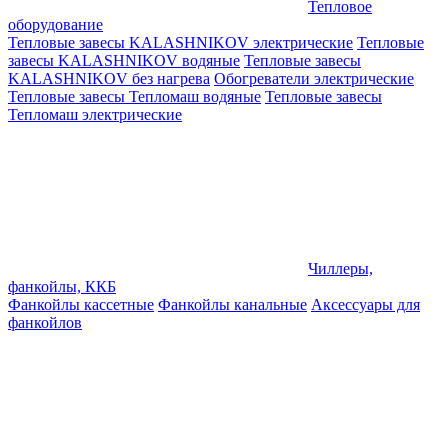
Тепловое
оборудование
Тепловые завесы KALASHNIKOV электрические
Тепловые
завесы KALASHNIKOV водяные
Тепловые завесы
KALASHNIKOV без нагрева
Обогреватели электрические
Тепловые завесы Тепломаш водяные
Тепловые завесы
Тепломаш электрические
Чиллеры,
фанкойлы, ККБ
Фанкойлы кассетные
Фанкойлы канальные
Аксессуары для
фанкойлов