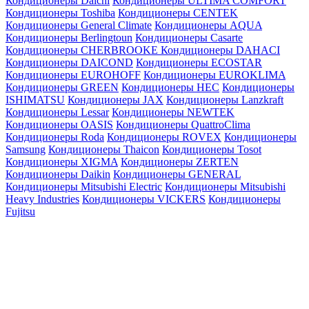
Кондиционеры Daichi
Кондиционеры ULTIMA COMFORT
Кондиционеры Toshiba
Кондиционеры CENTEK
Кондиционеры General Climate
Кондиционеры AQUA
Кондиционеры Berlingtoun
Кондиционеры Casarte
Кондиционеры CHERBROOKE
Кондиционеры DAHACI
Кондиционеры DAICOND
Кондиционеры ECOSTAR
Кондиционеры EUROHOFF
Кондиционеры EUROKLIMA
Кондиционеры GREEN
Кондиционеры HEC
Кондиционеры
ISHIMATSU
Кондиционеры JAX
Кондиционеры Lanzkraft
Кондиционеры Lessar
Кондиционеры NEWTEK
Кондиционеры OASIS
Кондиционеры QuattroClima
Кондиционеры Roda
Кондиционеры ROVEX
Кондиционеры
Samsung
Кондиционеры Thaicon
Кондиционеры Tosot
Кондиционеры XIGMA
Кондиционеры ZERTEN
Кондиционеры Daikin
Кондиционеры GENERAL
Кондиционеры Mitsubishi Electric
Кондиционеры Mitsubishi
Heavy Industries
Кондиционеры VICKERS
Кондиционеры
Fujitsu