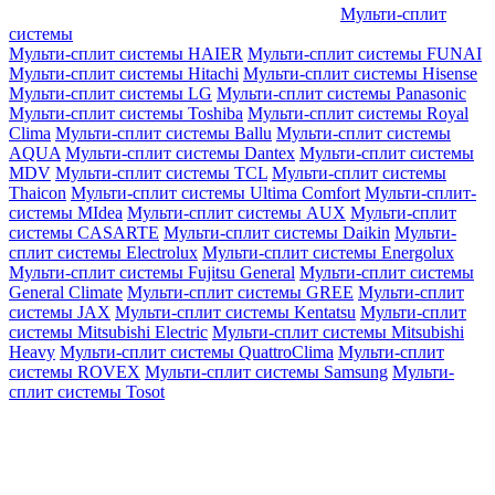
Мульти-сплит
системы
Мульти-сплит системы HAIER
Мульти-сплит системы FUNAI
Мульти-сплит системы Hitachi
Мульти-сплит системы Hisense
Мульти-сплит системы LG
Мульти-сплит системы Panasonic
Мульти-сплит системы Toshiba
Мульти-сплит системы Royal
Clima
Мульти-сплит системы Ballu
Мульти-сплит системы
AQUA
Мульти-сплит системы Dantex
Мульти-сплит системы
MDV
Мульти-сплит системы TCL
Мульти-сплит системы
Thaicon
Мульти-сплит системы Ultima Comfort
Мульти-сплит-
системы MIdea
Мульти-сплит системы AUX
Мульти-сплит
системы CASARTE
Мульти-сплит системы Daikin
Мульти-
сплит системы Electrolux
Мульти-сплит системы Energolux
Мульти-сплит системы Fujitsu General
Мульти-сплит системы
General Climate
Мульти-сплит системы GREE
Мульти-сплит
системы JAX
Мульти-сплит системы Kentatsu
Мульти-сплит
системы Mitsubishi Electric
Мульти-сплит системы Mitsubishi
Heavy
Мульти-сплит системы QuattroClima
Мульти-сплит
системы ROVEX
Мульти-сплит системы Samsung
Мульти-
сплит системы Tosot