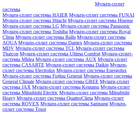
Мульти-сплит
системы
Мульти-сплит системы HAIER
Мульти-сплит системы FUNAI
Мульти-сплит системы Hitachi
Мульти-сплит системы Hisense
Мульти-сплит системы LG
Мульти-сплит системы Panasonic
Мульти-сплит системы Toshiba
Мульти-сплит системы Royal
Clima
Мульти-сплит системы Ballu
Мульти-сплит системы
AQUA
Мульти-сплит системы Dantex
Мульти-сплит системы
MDV
Мульти-сплит системы TCL
Мульти-сплит системы
Thaicon
Мульти-сплит системы Ultima Comfort
Мульти-сплит-
системы MIdea
Мульти-сплит системы AUX
Мульти-сплит
системы CASARTE
Мульти-сплит системы Daikin
Мульти-
сплит системы Electrolux
Мульти-сплит системы Energolux
Мульти-сплит системы Fujitsu General
Мульти-сплит системы
General Climate
Мульти-сплит системы GREE
Мульти-сплит
системы JAX
Мульти-сплит системы Kentatsu
Мульти-сплит
системы Mitsubishi Electric
Мульти-сплит системы Mitsubishi
Heavy
Мульти-сплит системы QuattroClima
Мульти-сплит
системы ROVEX
Мульти-сплит системы Samsung
Мульти-
сплит системы Tosot