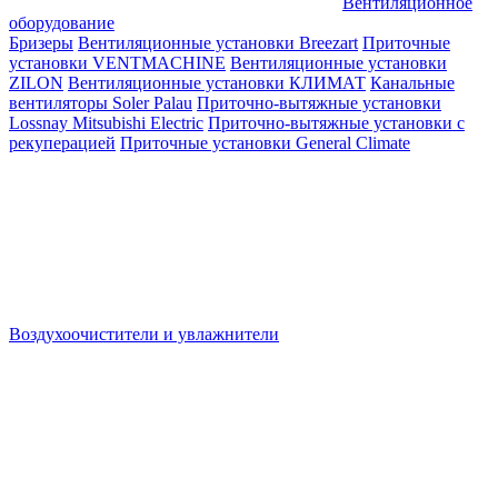
Вентиляционное
оборудование
Бризеры
Вентиляционные установки Breezart
Приточные
установки VENTMACHINE
Вентиляционные установки
ZILON
Вентиляционные установки КЛИМАТ
Канальные
вентиляторы Soler Palau
Приточно-вытяжные установки
Lossnay Mitsubishi Electric
Приточно-вытяжные установки с
рекуперацией
Приточные установки General Climate
Воздухоочистители и увлажнители