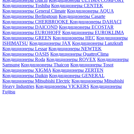
Кондиционеры Daichi
Кондиционеры ULTIMA COMFORT
Кондиционеры Toshiba
Кондиционеры CENTEK
Кондиционеры General Climate
Кондиционеры AQUA
Кондиционеры Berlingtoun
Кондиционеры Casarte
Кондиционеры CHERBROOKE
Кондиционеры DAHACI
Кондиционеры DAICOND
Кондиционеры ECOSTAR
Кондиционеры EUROHOFF
Кондиционеры EUROKLIMA
Кондиционеры GREEN
Кондиционеры HEC
Кондиционеры
ISHIMATSU
Кондиционеры JAX
Кондиционеры Lanzkraft
Кондиционеры Lessar
Кондиционеры NEWTEK
Кондиционеры OASIS
Кондиционеры QuattroClima
Кондиционеры Roda
Кондиционеры ROVEX
Кондиционеры
Samsung
Кондиционеры Thaicon
Кондиционеры Tosot
Кондиционеры XIGMA
Кондиционеры ZERTEN
Кондиционеры Daikin
Кондиционеры GENERAL
Кондиционеры Mitsubishi Electric
Кондиционеры Mitsubishi
Heavy Industries
Кондиционеры VICKERS
Кондиционеры
Fujitsu