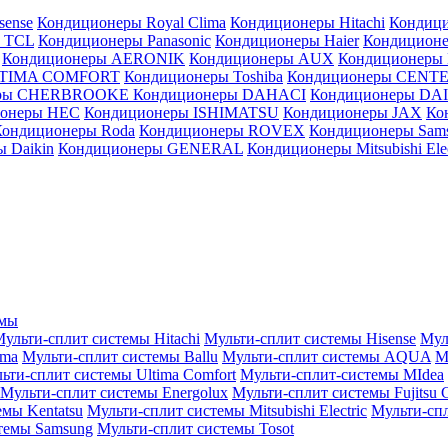
sense
Кондиционеры Royal Clima
Кондиционеры Hitachi
Кондиц
 TCL
Кондиционеры Panasonic
Кондиционеры Haier
Кондиционе
Кондиционеры AERONIK
Кондиционеры AUX
Кондиционеры 
LTIMA COMFORT
Кондиционеры Toshiba
Кондиционеры CENT
еры CHERBROOKE
Кондиционеры DAHACI
Кондиционеры D
ионеры HEC
Кондиционеры ISHIMATSU
Кондиционеры JAX
Ко
Кондиционеры Roda
Кондиционеры ROVEX
Кондиционеры Sam
 Daikin
Кондиционеры GENERAL
Кондиционеры Mitsubishi Elec
емы
ульти-сплит системы Hitachi
Мульти-сплит системы Hisense
Мул
ima
Мульти-сплит системы Ballu
Мульти-сплит системы AQUA
М
ьти-сплит системы Ultima Comfort
Мульти-сплит-системы MIdea
Мульти-сплит системы Energolux
Мульти-сплит системы Fujitsu G
емы Kentatsu
Мульти-сплит системы Mitsubishi Electric
Мульти-спл
темы Samsung
Мульти-сплит системы Tosot