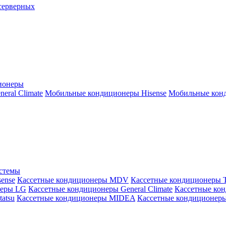
серверных
ионеры
ral Climate
Мобильные кондиционеры Hisense
Мобильные конд
истемы
ense
Кассетные кондиционеры MDV
Кассетные кондиционеры 
неры LG
Кассетные кондиционеры General Climate
Кассетные конд
atsu
Кассетные кондиционеры MIDEA
Кассетные кондиционер