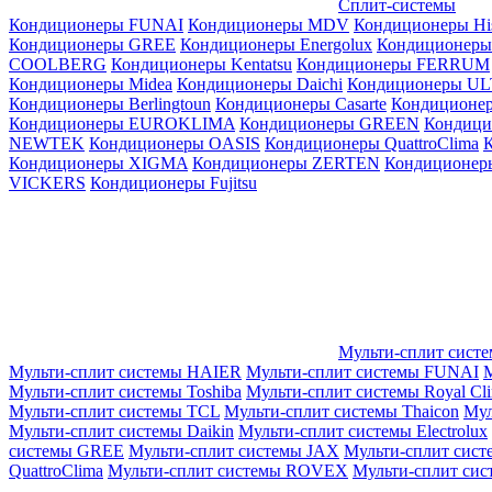
Сплит-системы
Кондиционеры FUNAI
Кондиционеры MDV
Кондиционеры Hi
Кондиционеры GREE
Кондиционеры Energolux
Кондиционеры
СOOLBERG
Кондиционеры Kentatsu
Кондиционеры FERRUM
Кондиционеры Midea
Кондиционеры Daichi
Кондиционеры U
Кондиционеры Berlingtoun
Кондиционеры Casarte
Кондицион
Кондиционеры EUROKLIMA
Кондиционеры GREEN
Кондиц
NEWTEK
Кондиционеры OASIS
Кондиционеры QuattroClima
Кондиционеры XIGMA
Кондиционеры ZERTEN
Кондиционеры
VICKERS
Кондиционеры Fujitsu
Мульти-сплит сист
Мульти-сплит системы HAIER
Мульти-сплит системы FUNAI
М
Мульти-сплит системы Toshiba
Мульти-сплит системы Royal Cl
Мульти-сплит системы TCL
Мульти-сплит системы Thaicon
Мул
Мульти-сплит системы Daikin
Мульти-сплит системы Electrolux
системы GREE
Мульти-сплит системы JAX
Мульти-сплит сист
QuattroClima
Мульти-сплит системы ROVEX
Мульти-сплит сис