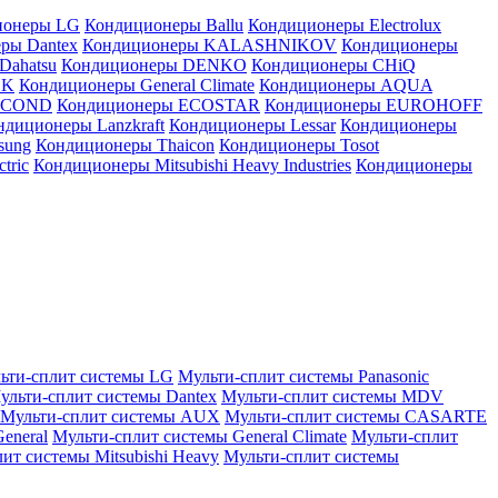
ионеры LG
Кондиционеры Ballu
Кондиционеры Electrolux
ры Dantex
Кондиционеры KALASHNIKOV
Кондиционеры
Dahatsu
Кондиционеры DENKO
Кондиционеры CHiQ
EK
Кондиционеры General Climate
Кондиционеры AQUA
AICOND
Кондиционеры ECOSTAR
Кондиционеры EUROHOFF
ндиционеры Lanzkraft
Кондиционеры Lessar
Кондиционеры
sung
Кондиционеры Thaicon
Кондиционеры Tosot
tric
Кондиционеры Mitsubishi Heavy Industries
Кондиционеры
ьти-сплит системы LG
Мульти-сплит системы Panasonic
ульти-сплит системы Dantex
Мульти-сплит системы MDV
Мульти-сплит системы AUX
Мульти-сплит системы CASARTE
eneral
Мульти-сплит системы General Climate
Мульти-сплит
ит системы Mitsubishi Heavy
Мульти-сплит системы