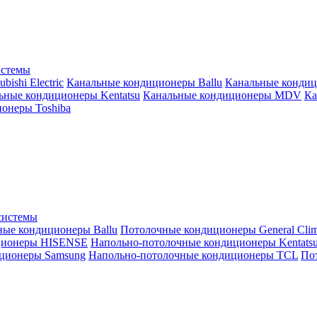
истемы
ishi Electric
Канальные кондиционеры Ballu
Канальные кондиц
ьные кондиционеры Kentatsu
Канальные кондиционеры MDV
Ка
онеры Toshiba
системы
ные кондиционеры Ballu
Потолочные кондиционеры General Clim
ционеры HISENSE
Напольно-потолочные кондиционеры Kentats
ционеры Samsung
Напольно-потолочные кондиционеры TCL
Пот