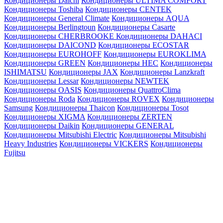
Кондиционеры Daichi
Кондиционеры ULTIMA COMFORT
Кондиционеры Toshiba
Кондиционеры CENTEK
Кондиционеры General Climate
Кондиционеры AQUA
Кондиционеры Berlingtoun
Кондиционеры Casarte
Кондиционеры CHERBROOKE
Кондиционеры DAHACI
Кондиционеры DAICOND
Кондиционеры ECOSTAR
Кондиционеры EUROHOFF
Кондиционеры EUROKLIMA
Кондиционеры GREEN
Кондиционеры HEC
Кондиционеры
ISHIMATSU
Кондиционеры JAX
Кондиционеры Lanzkraft
Кондиционеры Lessar
Кондиционеры NEWTEK
Кондиционеры OASIS
Кондиционеры QuattroClima
Кондиционеры Roda
Кондиционеры ROVEX
Кондиционеры
Samsung
Кондиционеры Thaicon
Кондиционеры Tosot
Кондиционеры XIGMA
Кондиционеры ZERTEN
Кондиционеры Daikin
Кондиционеры GENERAL
Кондиционеры Mitsubishi Electric
Кондиционеры Mitsubishi
Heavy Industries
Кондиционеры VICKERS
Кондиционеры
Fujitsu