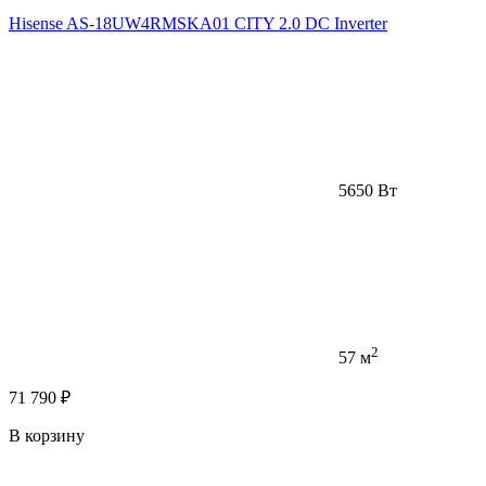
Hisense AS-18UW4RMSKA01 CITY 2.0 DC Inverter
5650 Вт
2
57 м
71 790 ₽
В корзину