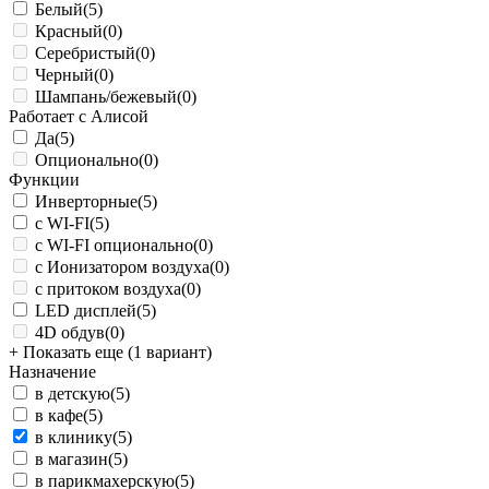
Белый
(5)
Красный
(0)
Серебристый
(0)
Черный
(0)
Шампань/бежевый
(0)
Работает с Алисой
Да
(5)
Опционально
(0)
Функции
Инверторные
(5)
с WI-FI
(5)
с WI-FI опционально
(0)
с Ионизатором воздуха
(0)
с притоком воздуха
(0)
LED дисплей
(5)
4D обдув
(0)
+ Показать еще (1 вариант)
Назначение
в детскую
(5)
в кафе
(5)
в клинику
(5)
в магазин
(5)
в парикмахерскую
(5)