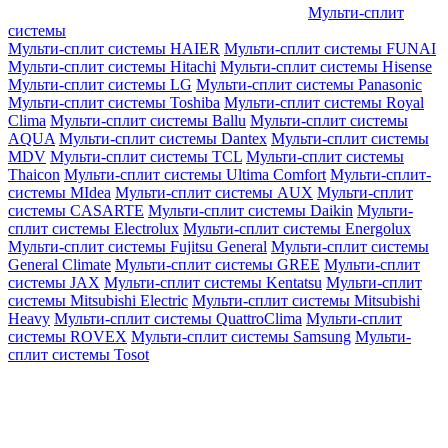
Мульти-сплит
системы
Мульти-сплит системы HAIER
Мульти-сплит системы FUNAI
Мульти-сплит системы Hitachi
Мульти-сплит системы Hisense
Мульти-сплит системы LG
Мульти-сплит системы Panasonic
Мульти-сплит системы Toshiba
Мульти-сплит системы Royal
Clima
Мульти-сплит системы Ballu
Мульти-сплит системы
AQUA
Мульти-сплит системы Dantex
Мульти-сплит системы
MDV
Мульти-сплит системы TCL
Мульти-сплит системы
Thaicon
Мульти-сплит системы Ultima Comfort
Мульти-сплит-
системы MIdea
Мульти-сплит системы AUX
Мульти-сплит
системы CASARTE
Мульти-сплит системы Daikin
Мульти-
сплит системы Electrolux
Мульти-сплит системы Energolux
Мульти-сплит системы Fujitsu General
Мульти-сплит системы
General Climate
Мульти-сплит системы GREE
Мульти-сплит
системы JAX
Мульти-сплит системы Kentatsu
Мульти-сплит
системы Mitsubishi Electric
Мульти-сплит системы Mitsubishi
Heavy
Мульти-сплит системы QuattroClima
Мульти-сплит
системы ROVEX
Мульти-сплит системы Samsung
Мульти-
сплит системы Tosot