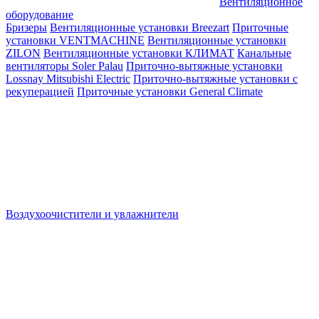
Вентиляционное
оборудование
Бризеры
Вентиляционные установки Breezart
Приточные
установки VENTMACHINE
Вентиляционные установки
ZILON
Вентиляционные установки КЛИМАТ
Канальные
вентиляторы Soler Palau
Приточно-вытяжные установки
Lossnay Mitsubishi Electric
Приточно-вытяжные установки с
рекуперацией
Приточные установки General Climate
Воздухоочистители и увлажнители