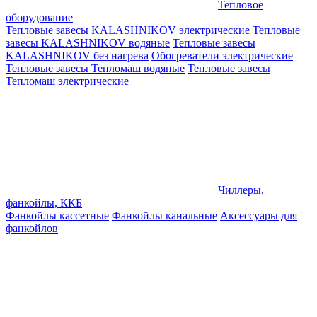
Тепловое
оборудование
Тепловые завесы KALASHNIKOV электрические
Тепловые
завесы KALASHNIKOV водяные
Тепловые завесы
KALASHNIKOV без нагрева
Обогреватели электрические
Тепловые завесы Тепломаш водяные
Тепловые завесы
Тепломаш электрические
Чиллеры,
фанкойлы, ККБ
Фанкойлы кассетные
Фанкойлы канальные
Аксессуары для
фанкойлов