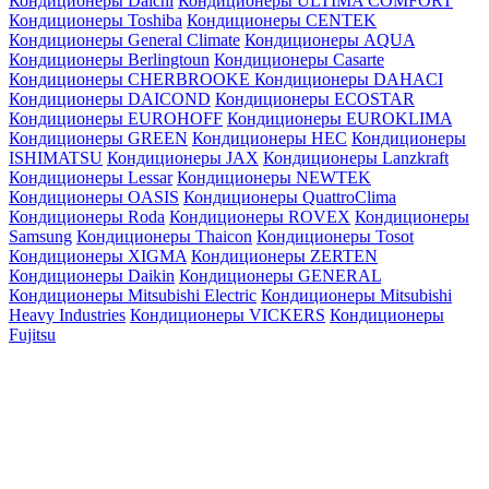
Кондиционеры Daichi
Кондиционеры ULTIMA COMFORT
Кондиционеры Toshiba
Кондиционеры CENTEK
Кондиционеры General Climate
Кондиционеры AQUA
Кондиционеры Berlingtoun
Кондиционеры Casarte
Кондиционеры CHERBROOKE
Кондиционеры DAHACI
Кондиционеры DAICOND
Кондиционеры ECOSTAR
Кондиционеры EUROHOFF
Кондиционеры EUROKLIMA
Кондиционеры GREEN
Кондиционеры HEC
Кондиционеры
ISHIMATSU
Кондиционеры JAX
Кондиционеры Lanzkraft
Кондиционеры Lessar
Кондиционеры NEWTEK
Кондиционеры OASIS
Кондиционеры QuattroClima
Кондиционеры Roda
Кондиционеры ROVEX
Кондиционеры
Samsung
Кондиционеры Thaicon
Кондиционеры Tosot
Кондиционеры XIGMA
Кондиционеры ZERTEN
Кондиционеры Daikin
Кондиционеры GENERAL
Кондиционеры Mitsubishi Electric
Кондиционеры Mitsubishi
Heavy Industries
Кондиционеры VICKERS
Кондиционеры
Fujitsu