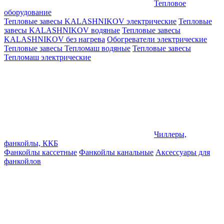
Тепловое
оборудование
Тепловые завесы KALASHNIKOV электрические
Тепловые
завесы KALASHNIKOV водяные
Тепловые завесы
KALASHNIKOV без нагрева
Обогреватели электрические
Тепловые завесы Тепломаш водяные
Тепловые завесы
Тепломаш электрические
Чиллеры,
фанкойлы, ККБ
Фанкойлы кассетные
Фанкойлы канальные
Аксессуары для
фанкойлов