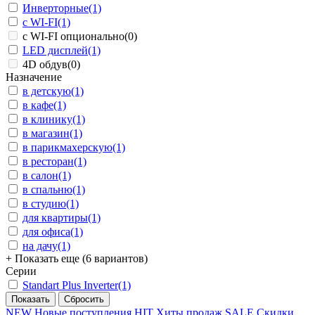
Инверторные
(1)
с WI-FI
(1)
с WI-FI опционально
(0)
LED дисплей
(1)
4D обдув
(0)
Назначение
в детскую
(1)
в кафе
(1)
в клинику
(1)
в магазин
(1)
в парикмахерскую
(1)
в ресторан
(1)
в салон
(1)
в спальню
(1)
в студию
(1)
для квартиры
(1)
для офиса
(1)
на дачу
(1)
+ Показать еще (6 вариантов)
Серии
Standart Plus Inverter
(1)
NEW
Новые поступления
HIT
Хиты продаж
SALE
Скидки