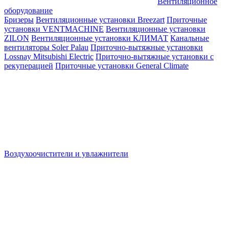
Вентиляционное
оборудование
Бризеры
Вентиляционные установки Breezart
Приточные
установки VENTMACHINE
Вентиляционные установки
ZILON
Вентиляционные установки КЛИМАТ
Канальные
вентиляторы Soler Palau
Приточно-вытяжные установки
Lossnay Mitsubishi Electric
Приточно-вытяжные установки с
рекуперацией
Приточные установки General Climate
Воздухоочистители и увлажнители