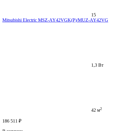
15
Mitsubishi Electric MSZ-AY42VGK(P)/MUZ-AY42VG
1,3 Вт
2
42 м
186 511 ₽