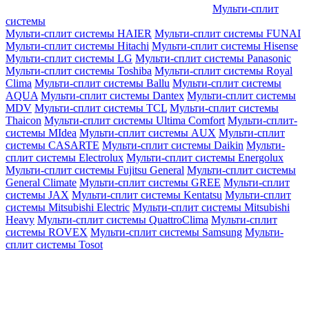
Мульти-сплит
системы
Мульти-сплит системы HAIER
Мульти-сплит системы FUNAI
Мульти-сплит системы Hitachi
Мульти-сплит системы Hisense
Мульти-сплит системы LG
Мульти-сплит системы Panasonic
Мульти-сплит системы Toshiba
Мульти-сплит системы Royal
Clima
Мульти-сплит системы Ballu
Мульти-сплит системы
AQUA
Мульти-сплит системы Dantex
Мульти-сплит системы
MDV
Мульти-сплит системы TCL
Мульти-сплит системы
Thaicon
Мульти-сплит системы Ultima Comfort
Мульти-сплит-
системы MIdea
Мульти-сплит системы AUX
Мульти-сплит
системы CASARTE
Мульти-сплит системы Daikin
Мульти-
сплит системы Electrolux
Мульти-сплит системы Energolux
Мульти-сплит системы Fujitsu General
Мульти-сплит системы
General Climate
Мульти-сплит системы GREE
Мульти-сплит
системы JAX
Мульти-сплит системы Kentatsu
Мульти-сплит
системы Mitsubishi Electric
Мульти-сплит системы Mitsubishi
Heavy
Мульти-сплит системы QuattroClima
Мульти-сплит
системы ROVEX
Мульти-сплит системы Samsung
Мульти-
сплит системы Tosot