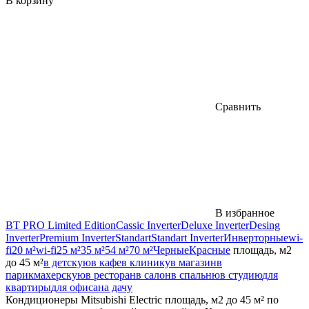
В корзину
Сравнить
В избранное
BT PRO Limited Edition
Cassic Inverter
Deluxe Inverter
Desing
Inverter
Premium Inverter
Standart
Standart Inverter
Инверторные
wi-
fi
20 м²
wi-fi
25 м²
35 м²
54 м²
70 м²
Черные
Красные
площадь, м2
до 45 м²
в детскую
в кафе
в клинику
в магазин
в
парикмахерскую
в ресторан
в салон
в спальню
в студию
для
квартиры
для офиса
на дачу
Кондиционеры Mitsubishi Electric площадь, м2 до 45 м² по