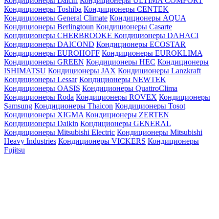
Кондиционеры Daichi
Кондиционеры ULTIMA COMFORT
Кондиционеры Toshiba
Кондиционеры CENTEK
Кондиционеры General Climate
Кондиционеры AQUA
Кондиционеры Berlingtoun
Кондиционеры Casarte
Кондиционеры CHERBROOKE
Кондиционеры DAHACI
Кондиционеры DAICOND
Кондиционеры ECOSTAR
Кондиционеры EUROHOFF
Кондиционеры EUROKLIMA
Кондиционеры GREEN
Кондиционеры HEC
Кондиционеры
ISHIMATSU
Кондиционеры JAX
Кондиционеры Lanzkraft
Кондиционеры Lessar
Кондиционеры NEWTEK
Кондиционеры OASIS
Кондиционеры QuattroClima
Кондиционеры Roda
Кондиционеры ROVEX
Кондиционеры
Samsung
Кондиционеры Thaicon
Кондиционеры Tosot
Кондиционеры XIGMA
Кондиционеры ZERTEN
Кондиционеры Daikin
Кондиционеры GENERAL
Кондиционеры Mitsubishi Electric
Кондиционеры Mitsubishi
Heavy Industries
Кондиционеры VICKERS
Кондиционеры
Fujitsu