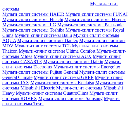
Мульти-сплит
системы
Мульти-сплит системы HAIER
Мульти-сплит системы FUNAI
Мульти-сплит системы Hitachi
Мульти-сплит системы Hisense
Мульти-сплит системы LG
Мульти-сплит системы Panasonic
Мульти-сплит системы Toshiba
Мульти-сплит системы Royal
Clima
Мульти-сплит системы Ballu
Мульти-сплит системы
AQUA
Мульти-сплит системы Dantex
Мульти-сплит системы
MDV
Мульти-сплит системы TCL
Мульти-сплит системы
Thaicon
Мульти-сплит системы Ultima Comfort
Мульти-сплит-
системы MIdea
Мульти-сплит системы AUX
Мульти-сплит
системы CASARTE
Мульти-сплит системы Daikin
Мульти-
сплит системы Electrolux
Мульти-сплит системы Energolux
Мульти-сплит системы Fujitsu General
Мульти-сплит системы
General Climate
Мульти-сплит системы GREE
Мульти-сплит
системы JAX
Мульти-сплит системы Kentatsu
Мульти-сплит
системы Mitsubishi Electric
Мульти-сплит системы Mitsubishi
Heavy
Мульти-сплит системы QuattroClima
Мульти-сплит
системы ROVEX
Мульти-сплит системы Samsung
Мульти-
сплит системы Tosot