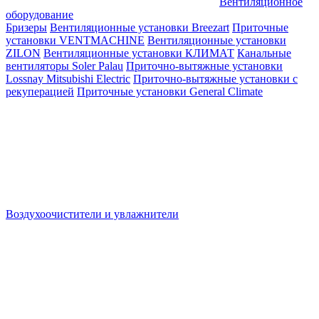
Вентиляционное
оборудование
Бризеры
Вентиляционные установки Breezart
Приточные
установки VENTMACHINE
Вентиляционные установки
ZILON
Вентиляционные установки КЛИМАТ
Канальные
вентиляторы Soler Palau
Приточно-вытяжные установки
Lossnay Mitsubishi Electric
Приточно-вытяжные установки с
рекуперацией
Приточные установки General Climate
Воздухоочистители и увлажнители