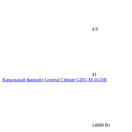
4.9
41
Канальный фанкойл General Climate GDU-M-16-DR
14000 Вт