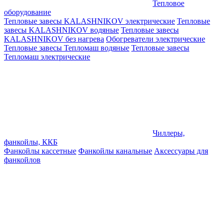
Тепловое
оборудование
Тепловые завесы KALASHNIKOV электрические
Тепловые
завесы KALASHNIKOV водяные
Тепловые завесы
KALASHNIKOV без нагрева
Обогреватели электрические
Тепловые завесы Тепломаш водяные
Тепловые завесы
Тепломаш электрические
Чиллеры,
фанкойлы, ККБ
Фанкойлы кассетные
Фанкойлы канальные
Аксессуары для
фанкойлов