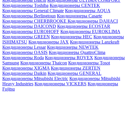
Кондиционеры Daichi
Кондиционеры ULTIMA COMFORT
Кондиционеры Toshiba
Кондиционеры CENTEK
Кондиционеры General Climate
Кондиционеры AQUA
Кондиционеры Berlingtoun
Кондиционеры Casarte
Кондиционеры CHERBROOKE
Кондиционеры DAHACI
Кондиционеры DAICOND
Кондиционеры ECOSTAR
Кондиционеры EUROHOFF
Кондиционеры EUROKLIMA
Кондиционеры GREEN
Кондиционеры HEC
Кондиционеры
ISHIMATSU
Кондиционеры JAX
Кондиционеры Lanzkraft
Кондиционеры Lessar
Кондиционеры NEWTEK
Кондиционеры OASIS
Кондиционеры QuattroClima
Кондиционеры Roda
Кондиционеры ROVEX
Кондиционеры
Samsung
Кондиционеры Thaicon
Кондиционеры Tosot
Кондиционеры XIGMA
Кондиционеры ZERTEN
Кондиционеры Daikin
Кондиционеры GENERAL
Кондиционеры Mitsubishi Electric
Кондиционеры Mitsubishi
Heavy Industries
Кондиционеры VICKERS
Кондиционеры
Fujitsu