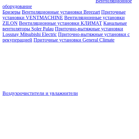
Вентиляционное
оборудование
Бризеры
Вентиляционные установки Breezart
Приточные
установки VENTMACHINE
Вентиляционные установки
ZILON
Вентиляционные установки КЛИМАТ
Канальные
вентиляторы Soler Palau
Приточно-вытяжные установки
Lossnay Mitsubishi Electric
Приточно-вытяжные установки с
рекуперацией
Приточные установки General Climate
Воздухоочистители и увлажнители