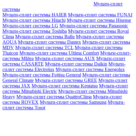
Мульти-сплит
системы
Мульти-сплит системы HAIER
Мульти-сплит системы FUNAI
Мульти-сплит системы Hitachi
Мульти-сплит системы Hisense
Мульти-сплит системы LG
Мульти-сплит системы Panasonic
Мульти-сплит системы Toshiba
Мульти-сплит системы Royal
Clima
Мульти-сплит системы Ballu
Мульти-сплит системы
AQUA
Мульти-сплит системы Dantex
Мульти-сплит системы
MDV
Мульти-сплит системы TCL
Мульти-сплит системы
Thaicon
Мульти-сплит системы Ultima Comfort
Мульти-сплит-
системы MIdea
Мульти-сплит системы AUX
Мульти-сплит
системы CASARTE
Мульти-сплит системы Daikin
Мульти-
сплит системы Electrolux
Мульти-сплит системы Energolux
Мульти-сплит системы Fujitsu General
Мульти-сплит системы
General Climate
Мульти-сплит системы GREE
Мульти-сплит
системы JAX
Мульти-сплит системы Kentatsu
Мульти-сплит
системы Mitsubishi Electric
Мульти-сплит системы Mitsubishi
Heavy
Мульти-сплит системы QuattroClima
Мульти-сплит
системы ROVEX
Мульти-сплит системы Samsung
Мульти-
сплит системы Tosot