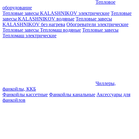
Тепловое
оборудование
Тепловые завесы KALASHNIKOV электрические
Тепловые
завесы KALASHNIKOV водяные
Тепловые завесы
KALASHNIKOV без нагрева
Обогреватели электрические
Тепловые завесы Тепломаш водяные
Тепловые завесы
Тепломаш электрические
Чиллеры,
фанкойлы, ККБ
Фанкойлы кассетные
Фанкойлы канальные
Аксессуары для
фанкойлов