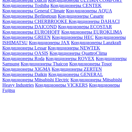
Кондиционеры Daichi
Кондиционеры ULTIMA COMFORT
Кондиционеры Toshiba
Кондиционеры CENTEK
Кондиционеры General Climate
Кондиционеры AQUA
Кондиционеры Berlingtoun
Кондиционеры Casarte
Кондиционеры CHERBROOKE
Кондиционеры DAHACI
Кондиционеры DAICOND
Кондиционеры ECOSTAR
Кондиционеры EUROHOFF
Кондиционеры EUROKLIMA
Кондиционеры GREEN
Кондиционеры HEC
Кондиционеры
ISHIMATSU
Кондиционеры JAX
Кондиционеры Lanzkraft
Кондиционеры Lessar
Кондиционеры NEWTEK
Кондиционеры OASIS
Кондиционеры QuattroClima
Кондиционеры Roda
Кондиционеры ROVEX
Кондиционеры
Samsung
Кондиционеры Thaicon
Кондиционеры Tosot
Кондиционеры XIGMA
Кондиционеры ZERTEN
Кондиционеры Daikin
Кондиционеры GENERAL
Кондиционеры Mitsubishi Electric
Кондиционеры Mitsubishi
Heavy Industries
Кондиционеры VICKERS
Кондиционеры
Fujitsu