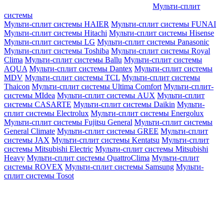
Мульти-сплит
системы
Мульти-сплит системы HAIER
Мульти-сплит системы FUNAI
Мульти-сплит системы Hitachi
Мульти-сплит системы Hisense
Мульти-сплит системы LG
Мульти-сплит системы Panasonic
Мульти-сплит системы Toshiba
Мульти-сплит системы Royal
Clima
Мульти-сплит системы Ballu
Мульти-сплит системы
AQUA
Мульти-сплит системы Dantex
Мульти-сплит системы
MDV
Мульти-сплит системы TCL
Мульти-сплит системы
Thaicon
Мульти-сплит системы Ultima Comfort
Мульти-сплит-
системы MIdea
Мульти-сплит системы AUX
Мульти-сплит
системы CASARTE
Мульти-сплит системы Daikin
Мульти-
сплит системы Electrolux
Мульти-сплит системы Energolux
Мульти-сплит системы Fujitsu General
Мульти-сплит системы
General Climate
Мульти-сплит системы GREE
Мульти-сплит
системы JAX
Мульти-сплит системы Kentatsu
Мульти-сплит
системы Mitsubishi Electric
Мульти-сплит системы Mitsubishi
Heavy
Мульти-сплит системы QuattroClima
Мульти-сплит
системы ROVEX
Мульти-сплит системы Samsung
Мульти-
сплит системы Tosot