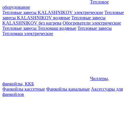
Тепловое
оборудование
Тепловые завесы KALASHNIKOV электрические
Тепловые
завесы KALASHNIKOV водяные
Тепловые завесы
KALASHNIKOV без нагрева
Обогреватели электрические
Тепловые завесы Тепломаш водяные
Тепловые завесы
Тепломаш электрические
Чиллеры,
фанкойлы, ККБ
Фанкойлы кассетные
Фанкойлы канальные
Аксессуары для
фанкойлов