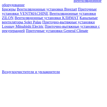
Вентиляционное
оборудование
Бризеры
Вентиляционные установки Breezart
Приточные
установки VENTMACHINE
Вентиляционные установки
ZILON
Вентиляционные установки КЛИМАТ
Канальные
вентиляторы Soler Palau
Приточно-вытяжные установки
Lossnay Mitsubishi Electric
Приточно-вытяжные установки с
рекуперацией
Приточные установки General Climate
Воздухоочистители и увлажнители