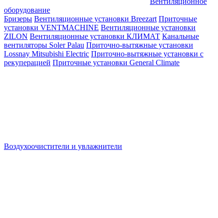
Вентиляционное
оборудование
Бризеры
Вентиляционные установки Breezart
Приточные
установки VENTMACHINE
Вентиляционные установки
ZILON
Вентиляционные установки КЛИМАТ
Канальные
вентиляторы Soler Palau
Приточно-вытяжные установки
Lossnay Mitsubishi Electric
Приточно-вытяжные установки с
рекуперацией
Приточные установки General Climate
Воздухоочистители и увлажнители