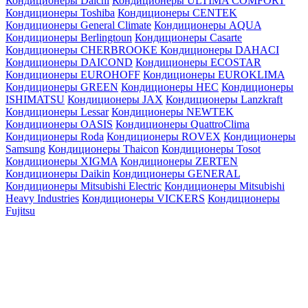
Кондиционеры Daichi
Кондиционеры ULTIMA COMFORT
Кондиционеры Toshiba
Кондиционеры CENTEK
Кондиционеры General Climate
Кондиционеры AQUA
Кондиционеры Berlingtoun
Кондиционеры Casarte
Кондиционеры CHERBROOKE
Кондиционеры DAHACI
Кондиционеры DAICOND
Кондиционеры ECOSTAR
Кондиционеры EUROHOFF
Кондиционеры EUROKLIMA
Кондиционеры GREEN
Кондиционеры HEC
Кондиционеры
ISHIMATSU
Кондиционеры JAX
Кондиционеры Lanzkraft
Кондиционеры Lessar
Кондиционеры NEWTEK
Кондиционеры OASIS
Кондиционеры QuattroClima
Кондиционеры Roda
Кондиционеры ROVEX
Кондиционеры
Samsung
Кондиционеры Thaicon
Кондиционеры Tosot
Кондиционеры XIGMA
Кондиционеры ZERTEN
Кондиционеры Daikin
Кондиционеры GENERAL
Кондиционеры Mitsubishi Electric
Кондиционеры Mitsubishi
Heavy Industries
Кондиционеры VICKERS
Кондиционеры
Fujitsu