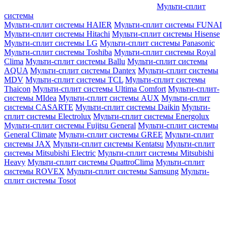
Мульти-сплит
системы
Мульти-сплит системы HAIER
Мульти-сплит системы FUNAI
Мульти-сплит системы Hitachi
Мульти-сплит системы Hisense
Мульти-сплит системы LG
Мульти-сплит системы Panasonic
Мульти-сплит системы Toshiba
Мульти-сплит системы Royal
Clima
Мульти-сплит системы Ballu
Мульти-сплит системы
AQUA
Мульти-сплит системы Dantex
Мульти-сплит системы
MDV
Мульти-сплит системы TCL
Мульти-сплит системы
Thaicon
Мульти-сплит системы Ultima Comfort
Мульти-сплит-
системы MIdea
Мульти-сплит системы AUX
Мульти-сплит
системы CASARTE
Мульти-сплит системы Daikin
Мульти-
сплит системы Electrolux
Мульти-сплит системы Energolux
Мульти-сплит системы Fujitsu General
Мульти-сплит системы
General Climate
Мульти-сплит системы GREE
Мульти-сплит
системы JAX
Мульти-сплит системы Kentatsu
Мульти-сплит
системы Mitsubishi Electric
Мульти-сплит системы Mitsubishi
Heavy
Мульти-сплит системы QuattroClima
Мульти-сплит
системы ROVEX
Мульти-сплит системы Samsung
Мульти-
сплит системы Tosot