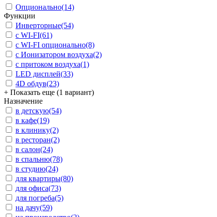
Опционально
(14)
Функции
Инверторные
(54)
с WI-FI
(61)
с WI-FI опционально
(8)
с Ионизатором воздуха
(2)
с притоком воздуха
(1)
LED дисплей
(33)
4D обдув
(23)
+ Показать еще (1 вариант)
Назначение
в детскую
(54)
в кафе
(19)
в клинику
(2)
в ресторан
(2)
в салон
(24)
в спальню
(78)
в студию
(24)
для квартиры
(80)
для офиса
(73)
для погреба
(5)
на дачу
(59)