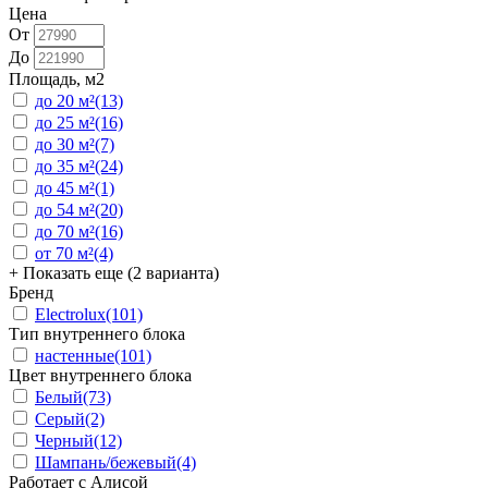
Цена
От
До
Площадь, м2
до 20 м²
(13)
до 25 м²
(16)
до 30 м²
(7)
до 35 м²
(24)
до 45 м²
(1)
до 54 м²
(20)
до 70 м²
(16)
от 70 м²
(4)
+ Показать еще (2 варианта)
Бренд
Electrolux
(101)
Тип внутреннего блока
настенные
(101)
Цвет внутреннего блока
Белый
(73)
Серый
(2)
Черный
(12)
Шампань/бежевый
(4)
Работает с Алисой