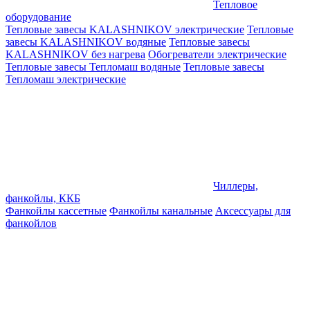
Тепловое
оборудование
Тепловые завесы KALASHNIKOV электрические
Тепловые
завесы KALASHNIKOV водяные
Тепловые завесы
KALASHNIKOV без нагрева
Обогреватели электрические
Тепловые завесы Тепломаш водяные
Тепловые завесы
Тепломаш электрические
Чиллеры,
фанкойлы, ККБ
Фанкойлы кассетные
Фанкойлы канальные
Аксессуары для
фанкойлов