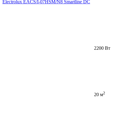
Electrolux EACS/I-07HSM/N8 Smartline DC
2200 Вт
2
20 м