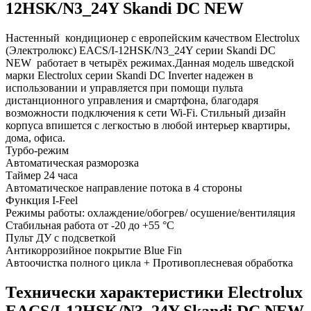
12HSK/N3_24Y Skandi DC NEW
Настенный кондиционер с европейским качеством Electrolux
(Электролюкс) EACS/I-12HSK/N3_24Y серии Skandi DC
NEW работает в четырёх режимах.Данная модель шведской
марки Electrolux серии Skandi DC Inverter надежен в
использовании и управляется при помощи пульта
дистанционного управления и смартфона, благодаря
возможности подключения к сети Wi-Fi. Стильный дизайн
корпуса впишется с легкостью в любой интерьер квартиры,
дома, офиса.
Турбо-режим
Автоматическая разморозка
Таймер 24 часа
Автоматическое направление потока в 4 стороны
Функция I-Feel
Режимы работы: охлаждение/обогрев/ осушение/вентиляция
Стабильная работа от -20 до +55 °C
Пульт ДУ с подсветкой
Антикоррозийное покрытие Blue Fin
Автоочистка полного цикла + Противоплесневая обработка
Технически характеристики Electrolux
EACS/I-12HSK/N3_24Y Skandi DC NEW