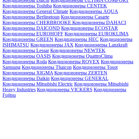
Кондиционеры Daichi
Кондиционеры ULTIMA COMFORT
Кондиционеры Toshiba
Кондиционеры CENTEK
Кондиционеры General Climate
Кондиционеры AQUA
Кондиционеры Berlingtoun
Кондиционеры Casarte
Кондиционеры CHERBROOKE
Кондиционеры DAHACI
Кондиционеры DAICOND
Кондиционеры ECOSTAR
Кондиционеры EUROHOFF
Кондиционеры EUROKLIMA
Кондиционеры GREEN
Кондиционеры HEC
Кондиционеры
ISHIMATSU
Кондиционеры JAX
Кондиционеры Lanzkraft
Кондиционеры Lessar
Кондиционеры NEWTEK
Кондиционеры OASIS
Кондиционеры QuattroClima
Кондиционеры Roda
Кондиционеры ROVEX
Кондиционеры
Samsung
Кондиционеры Thaicon
Кондиционеры Tosot
Кондиционеры XIGMA
Кондиционеры ZERTEN
Кондиционеры Daikin
Кондиционеры GENERAL
Кондиционеры Mitsubishi Electric
Кондиционеры Mitsubishi
Heavy Industries
Кондиционеры VICKERS
Кондиционеры
Fujitsu