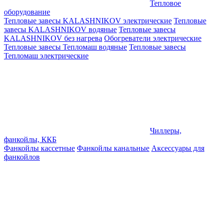
Тепловое
оборудование
Тепловые завесы KALASHNIKOV электрические
Тепловые
завесы KALASHNIKOV водяные
Тепловые завесы
KALASHNIKOV без нагрева
Обогреватели электрические
Тепловые завесы Тепломаш водяные
Тепловые завесы
Тепломаш электрические
Чиллеры,
фанкойлы, ККБ
Фанкойлы кассетные
Фанкойлы канальные
Аксессуары для
фанкойлов