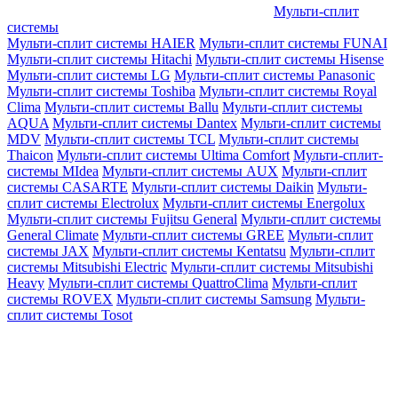
Мульти-сплит
системы
Мульти-сплит системы HAIER
Мульти-сплит системы FUNAI
Мульти-сплит системы Hitachi
Мульти-сплит системы Hisense
Мульти-сплит системы LG
Мульти-сплит системы Panasonic
Мульти-сплит системы Toshiba
Мульти-сплит системы Royal
Clima
Мульти-сплит системы Ballu
Мульти-сплит системы
AQUA
Мульти-сплит системы Dantex
Мульти-сплит системы
MDV
Мульти-сплит системы TCL
Мульти-сплит системы
Thaicon
Мульти-сплит системы Ultima Comfort
Мульти-сплит-
системы MIdea
Мульти-сплит системы AUX
Мульти-сплит
системы CASARTE
Мульти-сплит системы Daikin
Мульти-
сплит системы Electrolux
Мульти-сплит системы Energolux
Мульти-сплит системы Fujitsu General
Мульти-сплит системы
General Climate
Мульти-сплит системы GREE
Мульти-сплит
системы JAX
Мульти-сплит системы Kentatsu
Мульти-сплит
системы Mitsubishi Electric
Мульти-сплит системы Mitsubishi
Heavy
Мульти-сплит системы QuattroClima
Мульти-сплит
системы ROVEX
Мульти-сплит системы Samsung
Мульти-
сплит системы Tosot