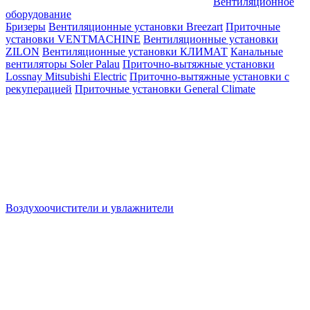
Вентиляционное
оборудование
Бризеры
Вентиляционные установки Breezart
Приточные
установки VENTMACHINE
Вентиляционные установки
ZILON
Вентиляционные установки КЛИМАТ
Канальные
вентиляторы Soler Palau
Приточно-вытяжные установки
Lossnay Mitsubishi Electric
Приточно-вытяжные установки с
рекуперацией
Приточные установки General Climate
Воздухоочистители и увлажнители