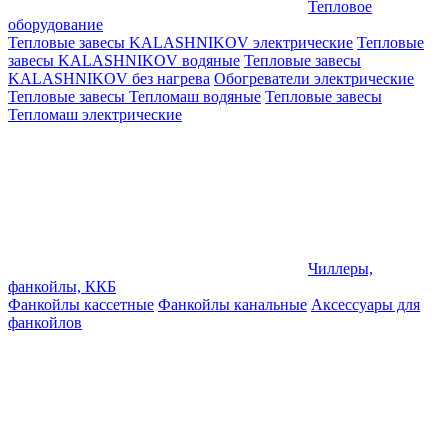
Тепловое
оборудование
Тепловые завесы KALASHNIKOV электрические
Тепловые
завесы KALASHNIKOV водяные
Тепловые завесы
KALASHNIKOV без нагрева
Обогреватели электрические
Тепловые завесы Тепломаш водяные
Тепловые завесы
Тепломаш электрические
Чиллеры,
фанкойлы, ККБ
Фанкойлы кассетные
Фанкойлы канальные
Аксессуары для
фанкойлов