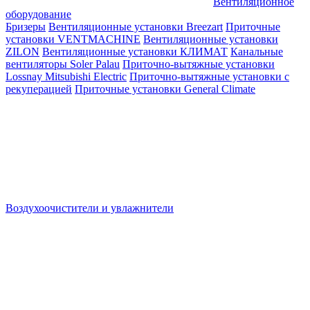
Вентиляционное
оборудование
Бризеры
Вентиляционные установки Breezart
Приточные
установки VENTMACHINE
Вентиляционные установки
ZILON
Вентиляционные установки КЛИМАТ
Канальные
вентиляторы Soler Palau
Приточно-вытяжные установки
Lossnay Mitsubishi Electric
Приточно-вытяжные установки с
рекуперацией
Приточные установки General Climate
Воздухоочистители и увлажнители