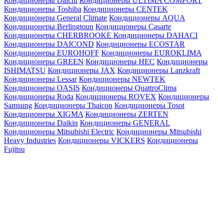
Кондиционеры Daichi
Кондиционеры ULTIMA COMFORT
Кондиционеры Toshiba
Кондиционеры CENTEK
Кондиционеры General Climate
Кондиционеры AQUA
Кондиционеры Berlingtoun
Кондиционеры Casarte
Кондиционеры CHERBROOKE
Кондиционеры DAHACI
Кондиционеры DAICOND
Кондиционеры ECOSTAR
Кондиционеры EUROHOFF
Кондиционеры EUROKLIMA
Кондиционеры GREEN
Кондиционеры HEC
Кондиционеры
ISHIMATSU
Кондиционеры JAX
Кондиционеры Lanzkraft
Кондиционеры Lessar
Кондиционеры NEWTEK
Кондиционеры OASIS
Кондиционеры QuattroClima
Кондиционеры Roda
Кондиционеры ROVEX
Кондиционеры
Samsung
Кондиционеры Thaicon
Кондиционеры Tosot
Кондиционеры XIGMA
Кондиционеры ZERTEN
Кондиционеры Daikin
Кондиционеры GENERAL
Кондиционеры Mitsubishi Electric
Кондиционеры Mitsubishi
Heavy Industries
Кондиционеры VICKERS
Кондиционеры
Fujitsu