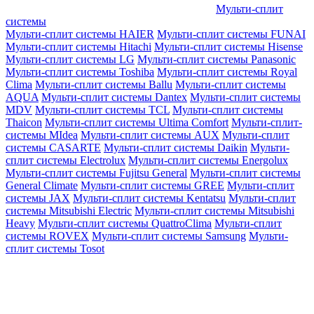
Мульти-сплит
системы
Мульти-сплит системы HAIER
Мульти-сплит системы FUNAI
Мульти-сплит системы Hitachi
Мульти-сплит системы Hisense
Мульти-сплит системы LG
Мульти-сплит системы Panasonic
Мульти-сплит системы Toshiba
Мульти-сплит системы Royal
Clima
Мульти-сплит системы Ballu
Мульти-сплит системы
AQUA
Мульти-сплит системы Dantex
Мульти-сплит системы
MDV
Мульти-сплит системы TCL
Мульти-сплит системы
Thaicon
Мульти-сплит системы Ultima Comfort
Мульти-сплит-
системы MIdea
Мульти-сплит системы AUX
Мульти-сплит
системы CASARTE
Мульти-сплит системы Daikin
Мульти-
сплит системы Electrolux
Мульти-сплит системы Energolux
Мульти-сплит системы Fujitsu General
Мульти-сплит системы
General Climate
Мульти-сплит системы GREE
Мульти-сплит
системы JAX
Мульти-сплит системы Kentatsu
Мульти-сплит
системы Mitsubishi Electric
Мульти-сплит системы Mitsubishi
Heavy
Мульти-сплит системы QuattroClima
Мульти-сплит
системы ROVEX
Мульти-сплит системы Samsung
Мульти-
сплит системы Tosot