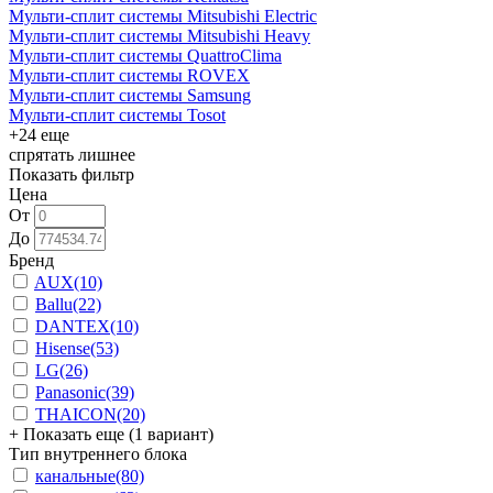
Мульти-сплит системы Mitsubishi Electric
Мульти-сплит системы Mitsubishi Heavy
Мульти-сплит системы QuattroClima
Мульти-сплит системы ROVEX
Мульти-сплит системы Samsung
Мульти-сплит системы Tosot
+24 еще
спрятать лишнее
Показать фильтр
Цена
От
До
Бренд
AUX
(10)
Ballu
(22)
DANTEX
(10)
Hisense
(53)
LG
(26)
Panasonic
(39)
THAICON
(20)
+ Показать еще (1 вариант)
Тип внутреннего блока
канальные
(80)