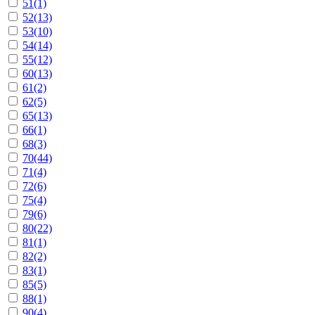
51
(1)
52
(13)
53
(10)
54
(14)
55
(12)
60
(13)
61
(2)
62
(5)
65
(13)
66
(1)
68
(3)
70
(44)
71
(4)
72
(6)
75
(4)
79
(6)
80
(22)
81
(1)
82
(2)
83
(1)
85
(5)
88
(1)
90
(4)