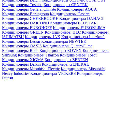
Кондиционеры Daichi
Кондиционеры ULTIMA COMFORT
Кондиционеры Toshiba
Кондиционеры CENTEK
Кондиционеры General Climate
Кондиционеры AQUA
Кондиционеры Berlingtoun
Кондиционеры Casarte
Кондиционеры CHERBROOKE
Кондиционеры DAHACI
Кондиционеры DAICOND
Кондиционеры ECOSTAR
Кондиционеры EUROHOFF
Кондиционеры EUROKLIMA
Кондиционеры GREEN
Кондиционеры HEC
Кондиционеры
ISHIMATSU
Кондиционеры JAX
Кондиционеры Lanzkraft
Кондиционеры Lessar
Кондиционеры NEWTEK
Кондиционеры OASIS
Кондиционеры QuattroClima
Кондиционеры Roda
Кондиционеры ROVEX
Кондиционеры
Samsung
Кондиционеры Thaicon
Кондиционеры Tosot
Кондиционеры XIGMA
Кондиционеры ZERTEN
Кондиционеры Daikin
Кондиционеры GENERAL
Кондиционеры Mitsubishi Electric
Кондиционеры Mitsubishi
Heavy Industries
Кондиционеры VICKERS
Кондиционеры
Fujitsu