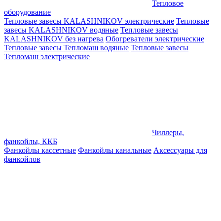
Тепловое
оборудование
Тепловые завесы KALASHNIKOV электрические
Тепловые
завесы KALASHNIKOV водяные
Тепловые завесы
KALASHNIKOV без нагрева
Обогреватели электрические
Тепловые завесы Тепломаш водяные
Тепловые завесы
Тепломаш электрические
Чиллеры,
фанкойлы, ККБ
Фанкойлы кассетные
Фанкойлы канальные
Аксессуары для
фанкойлов