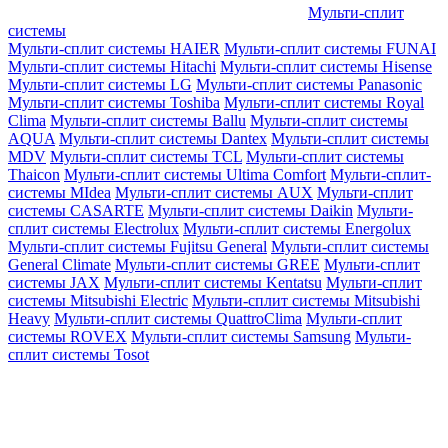
Мульти-сплит
системы
Мульти-сплит системы HAIER
Мульти-сплит системы FUNAI
Мульти-сплит системы Hitachi
Мульти-сплит системы Hisense
Мульти-сплит системы LG
Мульти-сплит системы Panasonic
Мульти-сплит системы Toshiba
Мульти-сплит системы Royal
Clima
Мульти-сплит системы Ballu
Мульти-сплит системы
AQUA
Мульти-сплит системы Dantex
Мульти-сплит системы
MDV
Мульти-сплит системы TCL
Мульти-сплит системы
Thaicon
Мульти-сплит системы Ultima Comfort
Мульти-сплит-
системы MIdea
Мульти-сплит системы AUX
Мульти-сплит
системы CASARTE
Мульти-сплит системы Daikin
Мульти-
сплит системы Electrolux
Мульти-сплит системы Energolux
Мульти-сплит системы Fujitsu General
Мульти-сплит системы
General Climate
Мульти-сплит системы GREE
Мульти-сплит
системы JAX
Мульти-сплит системы Kentatsu
Мульти-сплит
системы Mitsubishi Electric
Мульти-сплит системы Mitsubishi
Heavy
Мульти-сплит системы QuattroClima
Мульти-сплит
системы ROVEX
Мульти-сплит системы Samsung
Мульти-
сплит системы Tosot