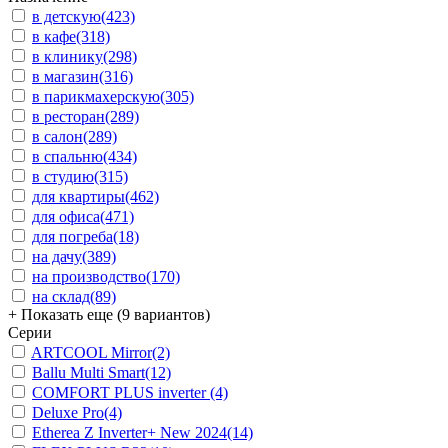
в детскую
(423)
в кафе
(318)
в клинику
(298)
в магазин
(316)
в парикмахерскую
(305)
в ресторан
(289)
в салон
(289)
в спальню
(434)
в студию
(315)
для квартиры
(462)
для офиса
(471)
для погреба
(18)
на дачу
(389)
на производство
(170)
на склад
(89)
+ Показать еще (9 вариантов)
Серии
ARTCOOL Mirror
(2)
Ballu Multi Smart
(12)
COMFORT PLUS inverter
(4)
Deluxe Pro
(4)
Etherea Z Inverter+ New 2024
(14)