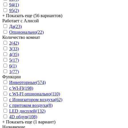
94
(1)
95
(2)
+ Показать еще (56 вариантов)
Работает с Алисой
Да
(23)
Опционально
(22)
Количество комнат
2
(42)
3
(33)
4
(35)
5
(17)
6
(1)
1
(77)
Функции
Инверторные
(574)
с WI-FI
(198)
с WI-FI опционально
(110)
с Ионизатором воздуха
(62)
с притоком воздуха
(8)
LED дисплей
(132)
4D обдув
(108)
+ Показать еще (1 вариант)
Назначение