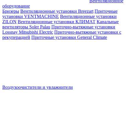
Вентиляционное
оборудование
Бризеры
Вентиляционные установки Breezart
Приточные
установки VENTMACHINE
Вентиляционные установки
ZILON
Вентиляционные установки КЛИМАТ
Канальные
вентиляторы Soler Palau
Приточно-вытяжные установки
Lossnay Mitsubishi Electric
Приточно-вытяжные установки с
рекуперацией
Приточные установки General Climate
Воздухоочистители и увлажнители