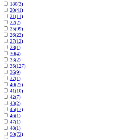
180
(3)
20
(41)
21
(11)
22
(2)
25
(99)
26
(22)
27
(12)
28
(1)
30
(4)
33
(2)
35
(127)
36
(9)
37
(1)
40
(25)
41
(10)
42
(7)
43
(2)
45
(17)
46
(1)
47
(1)
48
(1)
50
(72)