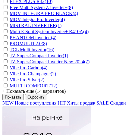
FLEX PLUS R32
(10)
Free Multi System Z Inverter+
(8)
MDV INTEGRA PRO BLACK
(4)
MDV Integra Pro Inverter
(4)
MISTRAL INVERTER
(1)
Multi E Split System Inverter+ R410A
(4)
PHANTOM inverter
(4)
PROMULTI 2.0
(8)
TCL Multi Invertor
(16)
TZ Super-Compact Inverter
(1)
TZ Super-Compact Inverter New 2024
(7)
Vibe Pro Carbon
(4)
Vibe Pro Champagne
(2)
Vibe Pro Silver
(2)
MULTI COMFORT
(12)
+ Показать еще (14 вариантов)
NEW
Новые поступления
HIT
Хиты продаж
SALE
Скидки