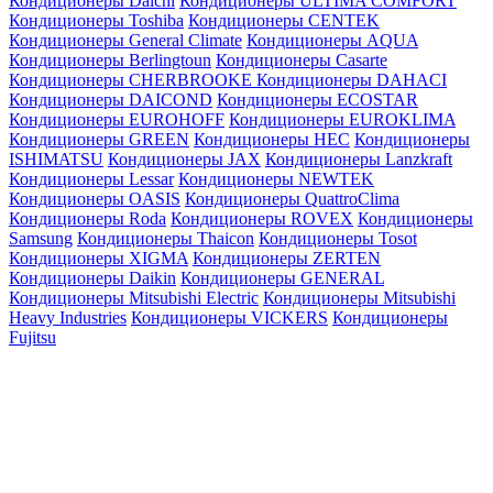
Кондиционеры Daichi
Кондиционеры ULTIMA COMFORT
Кондиционеры Toshiba
Кондиционеры CENTEK
Кондиционеры General Climate
Кондиционеры AQUA
Кондиционеры Berlingtoun
Кондиционеры Casarte
Кондиционеры CHERBROOKE
Кондиционеры DAHACI
Кондиционеры DAICOND
Кондиционеры ECOSTAR
Кондиционеры EUROHOFF
Кондиционеры EUROKLIMA
Кондиционеры GREEN
Кондиционеры HEC
Кондиционеры
ISHIMATSU
Кондиционеры JAX
Кондиционеры Lanzkraft
Кондиционеры Lessar
Кондиционеры NEWTEK
Кондиционеры OASIS
Кондиционеры QuattroClima
Кондиционеры Roda
Кондиционеры ROVEX
Кондиционеры
Samsung
Кондиционеры Thaicon
Кондиционеры Tosot
Кондиционеры XIGMA
Кондиционеры ZERTEN
Кондиционеры Daikin
Кондиционеры GENERAL
Кондиционеры Mitsubishi Electric
Кондиционеры Mitsubishi
Heavy Industries
Кондиционеры VICKERS
Кондиционеры
Fujitsu