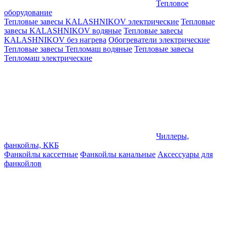
Тепловое
оборудование
Тепловые завесы KALASHNIKOV электрические
Тепловые
завесы KALASHNIKOV водяные
Тепловые завесы
KALASHNIKOV без нагрева
Обогреватели электрические
Тепловые завесы Тепломаш водяные
Тепловые завесы
Тепломаш электрические
Чиллеры,
фанкойлы, ККБ
Фанкойлы кассетные
Фанкойлы канальные
Аксессуары для
фанкойлов