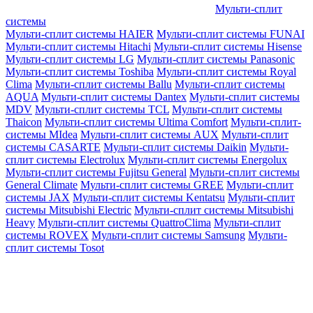
Мульти-сплит
системы
Мульти-сплит системы HAIER
Мульти-сплит системы FUNAI
Мульти-сплит системы Hitachi
Мульти-сплит системы Hisense
Мульти-сплит системы LG
Мульти-сплит системы Panasonic
Мульти-сплит системы Toshiba
Мульти-сплит системы Royal
Clima
Мульти-сплит системы Ballu
Мульти-сплит системы
AQUA
Мульти-сплит системы Dantex
Мульти-сплит системы
MDV
Мульти-сплит системы TCL
Мульти-сплит системы
Thaicon
Мульти-сплит системы Ultima Comfort
Мульти-сплит-
системы MIdea
Мульти-сплит системы AUX
Мульти-сплит
системы CASARTE
Мульти-сплит системы Daikin
Мульти-
сплит системы Electrolux
Мульти-сплит системы Energolux
Мульти-сплит системы Fujitsu General
Мульти-сплит системы
General Climate
Мульти-сплит системы GREE
Мульти-сплит
системы JAX
Мульти-сплит системы Kentatsu
Мульти-сплит
системы Mitsubishi Electric
Мульти-сплит системы Mitsubishi
Heavy
Мульти-сплит системы QuattroClima
Мульти-сплит
системы ROVEX
Мульти-сплит системы Samsung
Мульти-
сплит системы Tosot