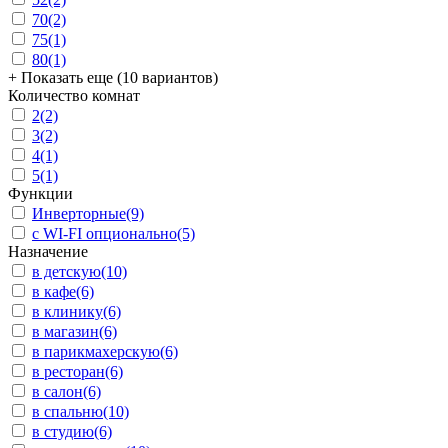
70
(2)
75
(1)
80
(1)
+ Показать еще (10 вариантов)
Количество комнат
2
(2)
3
(2)
4
(1)
5
(1)
Функции
Инверторные
(9)
с WI-FI опционально
(5)
Назначение
в детскую
(10)
в кафе
(6)
в клинику
(6)
в магазин
(6)
в парикмахерскую
(6)
в ресторан
(6)
в салон
(6)
в спальню
(10)
в студию
(6)