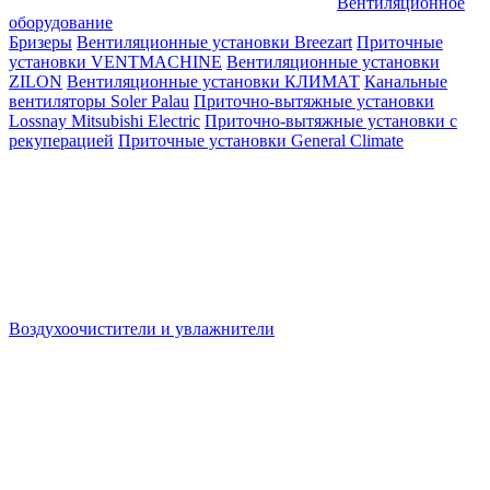
Вентиляционное
оборудование
Бризеры
Вентиляционные установки Breezart
Приточные
установки VENTMACHINE
Вентиляционные установки
ZILON
Вентиляционные установки КЛИМАТ
Канальные
вентиляторы Soler Palau
Приточно-вытяжные установки
Lossnay Mitsubishi Electric
Приточно-вытяжные установки с
рекуперацией
Приточные установки General Climate
Воздухоочистители и увлажнители