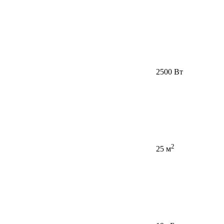
2500 Вт
2
25 м