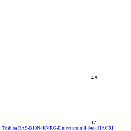
4.8
17
Toshiba RAS-B10N4KVRG-E внутренний блок HAORI