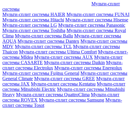
Мульти-сплит
системы
Мульти-сплит системы HAIER
Мульти-сплит системы FUNAI
Мульти-сплит системы Hitachi
Мульти-сплит системы Hisense
Мульти-сплит системы LG
Мульти-сплит системы Panasonic
Мульти-сплит системы Toshiba
Мульти-сплит системы Royal
Clima
Мульти-сплит системы Ballu
Мульти-сплит системы
AQUA
Мульти-сплит системы Dantex
Мульти-сплит системы
MDV
Мульти-сплит системы TCL
Мульти-сплит системы
Thaicon
Мульти-сплит системы Ultima Comfort
Мульти-сплит-
системы MIdea
Мульти-сплит системы AUX
Мульти-сплит
системы CASARTE
Мульти-сплит системы Daikin
Мульти-
сплит системы Electrolux
Мульти-сплит системы Energolux
Мульти-сплит системы Fujitsu General
Мульти-сплит системы
General Climate
Мульти-сплит системы GREE
Мульти-сплит
системы JAX
Мульти-сплит системы Kentatsu
Мульти-сплит
системы Mitsubishi Electric
Мульти-сплит системы Mitsubishi
Heavy
Мульти-сплит системы QuattroClima
Мульти-сплит
системы ROVEX
Мульти-сплит системы Samsung
Мульти-
сплит системы Tosot