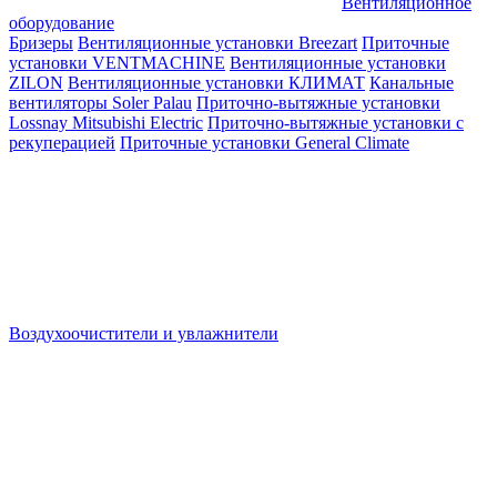
Вентиляционное
оборудование
Бризеры
Вентиляционные установки Breezart
Приточные
установки VENTMACHINE
Вентиляционные установки
ZILON
Вентиляционные установки КЛИМАТ
Канальные
вентиляторы Soler Palau
Приточно-вытяжные установки
Lossnay Mitsubishi Electric
Приточно-вытяжные установки с
рекуперацией
Приточные установки General Climate
Воздухоочистители и увлажнители