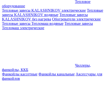
Тепловое
оборудование
Тепловые завесы KALASHNIKOV электрические
Тепловые
завесы KALASHNIKOV водяные
Тепловые завесы
KALASHNIKOV без нагрева
Обогреватели электрические
Тепловые завесы Тепломаш водяные
Тепловые завесы
Тепломаш электрические
Чиллеры,
фанкойлы, ККБ
Фанкойлы кассетные
Фанкойлы канальные
Аксессуары для
фанкойлов