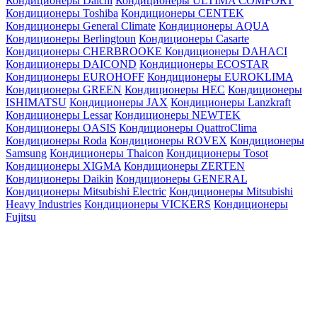
Кондиционеры Daichi
Кондиционеры ULTIMA COMFORT
Кондиционеры Toshiba
Кондиционеры CENTEK
Кондиционеры General Climate
Кондиционеры AQUA
Кондиционеры Berlingtoun
Кондиционеры Casarte
Кондиционеры CHERBROOKE
Кондиционеры DAHACI
Кондиционеры DAICOND
Кондиционеры ECOSTAR
Кондиционеры EUROHOFF
Кондиционеры EUROKLIMA
Кондиционеры GREEN
Кондиционеры HEC
Кондиционеры
ISHIMATSU
Кондиционеры JAX
Кондиционеры Lanzkraft
Кондиционеры Lessar
Кондиционеры NEWTEK
Кондиционеры OASIS
Кондиционеры QuattroClima
Кондиционеры Roda
Кондиционеры ROVEX
Кондиционеры
Samsung
Кондиционеры Thaicon
Кондиционеры Tosot
Кондиционеры XIGMA
Кондиционеры ZERTEN
Кондиционеры Daikin
Кондиционеры GENERAL
Кондиционеры Mitsubishi Electric
Кондиционеры Mitsubishi
Heavy Industries
Кондиционеры VICKERS
Кондиционеры
Fujitsu