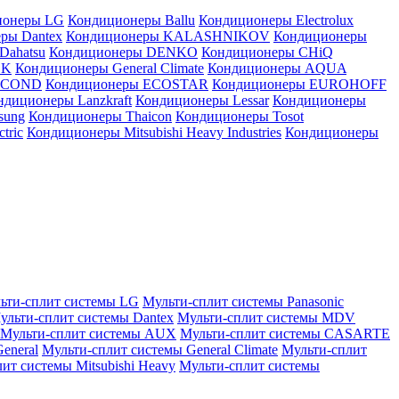
ионеры LG
Кондиционеры Ballu
Кондиционеры Electrolux
ры Dantex
Кондиционеры KALASHNIKOV
Кондиционеры
Dahatsu
Кондиционеры DENKO
Кондиционеры CHiQ
EK
Кондиционеры General Climate
Кондиционеры AQUA
AICOND
Кондиционеры ECOSTAR
Кондиционеры EUROHOFF
ндиционеры Lanzkraft
Кондиционеры Lessar
Кондиционеры
sung
Кондиционеры Thaicon
Кондиционеры Tosot
tric
Кондиционеры Mitsubishi Heavy Industries
Кондиционеры
ьти-сплит системы LG
Мульти-сплит системы Panasonic
ульти-сплит системы Dantex
Мульти-сплит системы MDV
Мульти-сплит системы AUX
Мульти-сплит системы CASARTE
eneral
Мульти-сплит системы General Climate
Мульти-сплит
ит системы Mitsubishi Heavy
Мульти-сплит системы