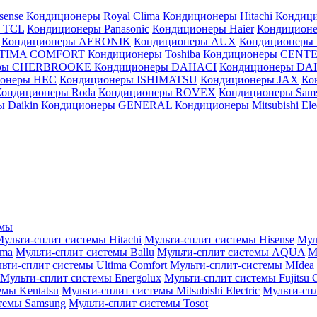
sense
Кондиционеры Royal Clima
Кондиционеры Hitachi
Кондиц
 TCL
Кондиционеры Panasonic
Кондиционеры Haier
Кондиционе
Кондиционеры AERONIK
Кондиционеры AUX
Кондиционеры 
LTIMA COMFORT
Кондиционеры Toshiba
Кондиционеры CENT
еры CHERBROOKE
Кондиционеры DAHACI
Кондиционеры D
ионеры HEC
Кондиционеры ISHIMATSU
Кондиционеры JAX
Ко
Кондиционеры Roda
Кондиционеры ROVEX
Кондиционеры Sam
 Daikin
Кондиционеры GENERAL
Кондиционеры Mitsubishi Elec
емы
ульти-сплит системы Hitachi
Мульти-сплит системы Hisense
Мул
ima
Мульти-сплит системы Ballu
Мульти-сплит системы AQUA
М
ьти-сплит системы Ultima Comfort
Мульти-сплит-системы MIdea
Мульти-сплит системы Energolux
Мульти-сплит системы Fujitsu G
емы Kentatsu
Мульти-сплит системы Mitsubishi Electric
Мульти-спл
темы Samsung
Мульти-сплит системы Tosot