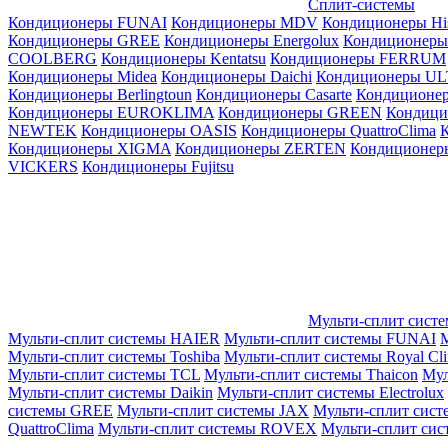
Сплит-системы
Кондиционеры FUNAI
Кондиционеры MDV
Кондиционеры Hi
Кондиционеры GREE
Кондиционеры Energolux
Кондиционеры
СOOLBERG
Кондиционеры Kentatsu
Кондиционеры FERRUM
Кондиционеры Midea
Кондиционеры Daichi
Кондиционеры U
Кондиционеры Berlingtoun
Кондиционеры Casarte
Кондицион
Кондиционеры EUROKLIMA
Кондиционеры GREEN
Кондиц
NEWTEK
Кондиционеры OASIS
Кондиционеры QuattroClima
Кондиционеры XIGMA
Кондиционеры ZERTEN
Кондиционеры
VICKERS
Кондиционеры Fujitsu
Мульти-сплит сист
Мульти-сплит системы HAIER
Мульти-сплит системы FUNAI
М
Мульти-сплит системы Toshiba
Мульти-сплит системы Royal Cl
Мульти-сплит системы TCL
Мульти-сплит системы Thaicon
Мул
Мульти-сплит системы Daikin
Мульти-сплит системы Electrolux
системы GREE
Мульти-сплит системы JAX
Мульти-сплит сист
QuattroClima
Мульти-сплит системы ROVEX
Мульти-сплит сис