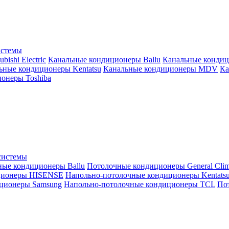
истемы
ishi Electric
Канальные кондиционеры Ballu
Канальные кондиц
ьные кондиционеры Kentatsu
Канальные кондиционеры MDV
Ка
онеры Toshiba
системы
ные кондиционеры Ballu
Потолочные кондиционеры General Clim
ционеры HISENSE
Напольно-потолочные кондиционеры Kentats
ционеры Samsung
Напольно-потолочные кондиционеры TCL
Пот