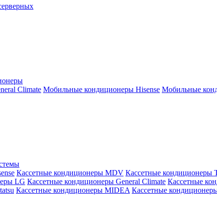
серверных
ионеры
ral Climate
Мобильные кондиционеры Hisense
Мобильные конд
истемы
ense
Кассетные кондиционеры MDV
Кассетные кондиционеры 
неры LG
Кассетные кондиционеры General Climate
Кассетные конд
atsu
Кассетные кондиционеры MIDEA
Кассетные кондиционер