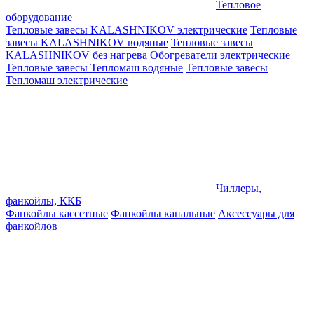
Тепловое
оборудование
Тепловые завесы KALASHNIKOV электрические
Тепловые
завесы KALASHNIKOV водяные
Тепловые завесы
KALASHNIKOV без нагрева
Обогреватели электрические
Тепловые завесы Тепломаш водяные
Тепловые завесы
Тепломаш электрические
Чиллеры,
фанкойлы, ККБ
Фанкойлы кассетные
Фанкойлы канальные
Аксессуары для
фанкойлов