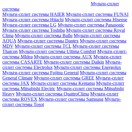
Мульти-сплит
системы
Мульти-сплит системы HAIER
Мульти-сплит системы FUNAI
Мульти-сплит системы Hitachi
Мульти-сплит системы Hisense
Мульти-сплит системы LG
Мульти-сплит системы Panasonic
Мульти-сплит системы Toshiba
Мульти-сплит системы Royal
Clima
Мульти-сплит системы Ballu
Мульти-сплит системы
AQUA
Мульти-сплит системы Dantex
Мульти-сплит системы
MDV
Мульти-сплит системы TCL
Мульти-сплит системы
Thaicon
Мульти-сплит системы Ultima Comfort
Мульти-сплит-
системы MIdea
Мульти-сплит системы AUX
Мульти-сплит
системы CASARTE
Мульти-сплит системы Daikin
Мульти-
сплит системы Electrolux
Мульти-сплит системы Energolux
Мульти-сплит системы Fujitsu General
Мульти-сплит системы
General Climate
Мульти-сплит системы GREE
Мульти-сплит
системы JAX
Мульти-сплит системы Kentatsu
Мульти-сплит
системы Mitsubishi Electric
Мульти-сплит системы Mitsubishi
Heavy
Мульти-сплит системы QuattroClima
Мульти-сплит
системы ROVEX
Мульти-сплит системы Samsung
Мульти-
сплит системы Tosot