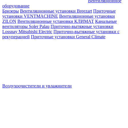
Вентиляционное
оборудование
Бризеры
Вентиляционные установки Breezart
Приточные
установки VENTMACHINE
Вентиляционные установки
ZILON
Вентиляционные установки КЛИМАТ
Канальные
вентиляторы Soler Palau
Приточно-вытяжные установки
Lossnay Mitsubishi Electric
Приточно-вытяжные установки с
рекуперацией
Приточные установки General Climate
Воздухоочистители и увлажнители