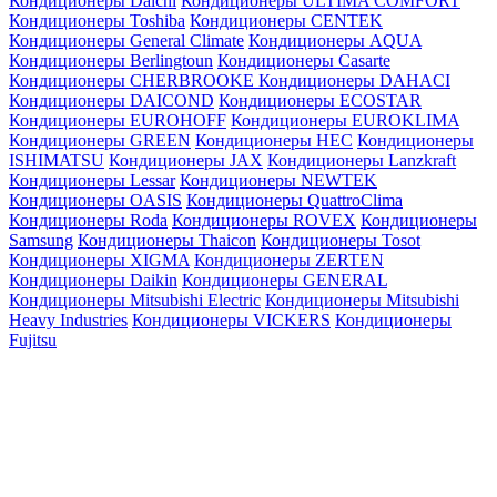
Кондиционеры Daichi
Кондиционеры ULTIMA COMFORT
Кондиционеры Toshiba
Кондиционеры CENTEK
Кондиционеры General Climate
Кондиционеры AQUA
Кондиционеры Berlingtoun
Кондиционеры Casarte
Кондиционеры CHERBROOKE
Кондиционеры DAHACI
Кондиционеры DAICOND
Кондиционеры ECOSTAR
Кондиционеры EUROHOFF
Кондиционеры EUROKLIMA
Кондиционеры GREEN
Кондиционеры HEC
Кондиционеры
ISHIMATSU
Кондиционеры JAX
Кондиционеры Lanzkraft
Кондиционеры Lessar
Кондиционеры NEWTEK
Кондиционеры OASIS
Кондиционеры QuattroClima
Кондиционеры Roda
Кондиционеры ROVEX
Кондиционеры
Samsung
Кондиционеры Thaicon
Кондиционеры Tosot
Кондиционеры XIGMA
Кондиционеры ZERTEN
Кондиционеры Daikin
Кондиционеры GENERAL
Кондиционеры Mitsubishi Electric
Кондиционеры Mitsubishi
Heavy Industries
Кондиционеры VICKERS
Кондиционеры
Fujitsu