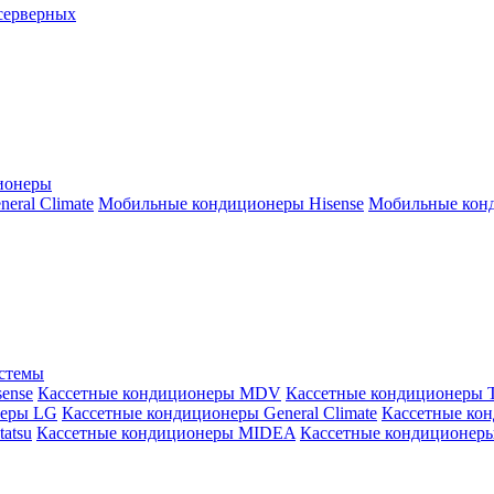
серверных
ионеры
ral Climate
Мобильные кондиционеры Hisense
Мобильные конд
истемы
ense
Кассетные кондиционеры MDV
Кассетные кондиционеры 
неры LG
Кассетные кондиционеры General Climate
Кассетные конд
atsu
Кассетные кондиционеры MIDEA
Кассетные кондиционер