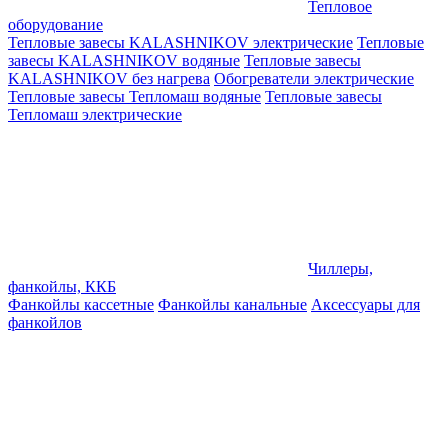
Тепловое
оборудование
Тепловые завесы KALASHNIKOV электрические
Тепловые
завесы KALASHNIKOV водяные
Тепловые завесы
KALASHNIKOV без нагрева
Обогреватели электрические
Тепловые завесы Тепломаш водяные
Тепловые завесы
Тепломаш электрические
Чиллеры,
фанкойлы, ККБ
Фанкойлы кассетные
Фанкойлы канальные
Аксессуары для
фанкойлов