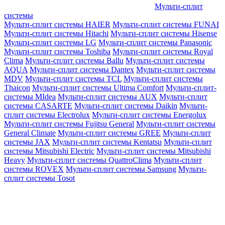
Мульти-сплит
системы
Мульти-сплит системы HAIER
Мульти-сплит системы FUNAI
Мульти-сплит системы Hitachi
Мульти-сплит системы Hisense
Мульти-сплит системы LG
Мульти-сплит системы Panasonic
Мульти-сплит системы Toshiba
Мульти-сплит системы Royal
Clima
Мульти-сплит системы Ballu
Мульти-сплит системы
AQUA
Мульти-сплит системы Dantex
Мульти-сплит системы
MDV
Мульти-сплит системы TCL
Мульти-сплит системы
Thaicon
Мульти-сплит системы Ultima Comfort
Мульти-сплит-
системы MIdea
Мульти-сплит системы AUX
Мульти-сплит
системы CASARTE
Мульти-сплит системы Daikin
Мульти-
сплит системы Electrolux
Мульти-сплит системы Energolux
Мульти-сплит системы Fujitsu General
Мульти-сплит системы
General Climate
Мульти-сплит системы GREE
Мульти-сплит
системы JAX
Мульти-сплит системы Kentatsu
Мульти-сплит
системы Mitsubishi Electric
Мульти-сплит системы Mitsubishi
Heavy
Мульти-сплит системы QuattroClima
Мульти-сплит
системы ROVEX
Мульти-сплит системы Samsung
Мульти-
сплит системы Tosot