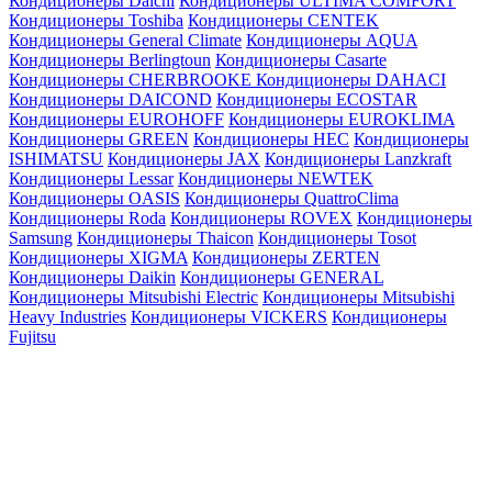
Кондиционеры Daichi
Кондиционеры ULTIMA COMFORT
Кондиционеры Toshiba
Кондиционеры CENTEK
Кондиционеры General Climate
Кондиционеры AQUA
Кондиционеры Berlingtoun
Кондиционеры Casarte
Кондиционеры CHERBROOKE
Кондиционеры DAHACI
Кондиционеры DAICOND
Кондиционеры ECOSTAR
Кондиционеры EUROHOFF
Кондиционеры EUROKLIMA
Кондиционеры GREEN
Кондиционеры HEC
Кондиционеры
ISHIMATSU
Кондиционеры JAX
Кондиционеры Lanzkraft
Кондиционеры Lessar
Кондиционеры NEWTEK
Кондиционеры OASIS
Кондиционеры QuattroClima
Кондиционеры Roda
Кондиционеры ROVEX
Кондиционеры
Samsung
Кондиционеры Thaicon
Кондиционеры Tosot
Кондиционеры XIGMA
Кондиционеры ZERTEN
Кондиционеры Daikin
Кондиционеры GENERAL
Кондиционеры Mitsubishi Electric
Кондиционеры Mitsubishi
Heavy Industries
Кондиционеры VICKERS
Кондиционеры
Fujitsu