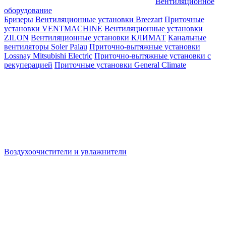
Вентиляционное
оборудование
Бризеры
Вентиляционные установки Breezart
Приточные
установки VENTMACHINE
Вентиляционные установки
ZILON
Вентиляционные установки КЛИМАТ
Канальные
вентиляторы Soler Palau
Приточно-вытяжные установки
Lossnay Mitsubishi Electric
Приточно-вытяжные установки с
рекуперацией
Приточные установки General Climate
Воздухоочистители и увлажнители