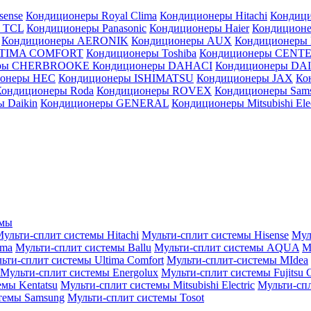
sense
Кондиционеры Royal Clima
Кондиционеры Hitachi
Кондиц
 TCL
Кондиционеры Panasonic
Кондиционеры Haier
Кондиционе
Кондиционеры AERONIK
Кондиционеры AUX
Кондиционеры 
LTIMA COMFORT
Кондиционеры Toshiba
Кондиционеры CENT
еры CHERBROOKE
Кондиционеры DAHACI
Кондиционеры D
ионеры HEC
Кондиционеры ISHIMATSU
Кондиционеры JAX
Ко
Кондиционеры Roda
Кондиционеры ROVEX
Кондиционеры Sam
 Daikin
Кондиционеры GENERAL
Кондиционеры Mitsubishi Elec
емы
ульти-сплит системы Hitachi
Мульти-сплит системы Hisense
Мул
ima
Мульти-сплит системы Ballu
Мульти-сплит системы AQUA
М
ьти-сплит системы Ultima Comfort
Мульти-сплит-системы MIdea
Мульти-сплит системы Energolux
Мульти-сплит системы Fujitsu G
емы Kentatsu
Мульти-сплит системы Mitsubishi Electric
Мульти-спл
темы Samsung
Мульти-сплит системы Tosot