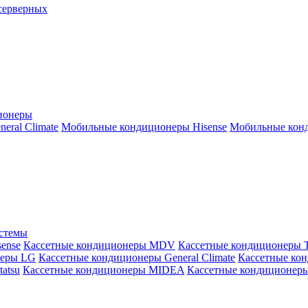
серверных
ионеры
ral Climate
Мобильные кондиционеры Hisense
Мобильные конд
истемы
ense
Кассетные кондиционеры MDV
Кассетные кондиционеры 
неры LG
Кассетные кондиционеры General Climate
Кассетные конд
atsu
Кассетные кондиционеры MIDEA
Кассетные кондиционер