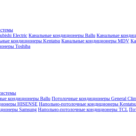
истемы
ishi Electric
Канальные кондиционеры Ballu
Канальные кондиц
ьные кондиционеры Kentatsu
Канальные кондиционеры MDV
Ка
онеры Toshiba
системы
ные кондиционеры Ballu
Потолочные кондиционеры General Clim
ционеры HISENSE
Напольно-потолочные кондиционеры Kentats
ционеры Samsung
Напольно-потолочные кондиционеры TCL
Пот