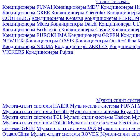
Сплит-системы
Кондиционеры FUNAI
Кондиционеры MDV
Кондиционеры Hi
Кондиционеры GREE
Кондиционеры Energolux
Кондиционеры
СOOLBERG
Кондиционеры Kentatsu
Кондиционеры FERRUM
Кондиционеры Midea
Кондиционеры Daichi
Кондиционеры U
Кондиционеры Berlingtoun
Кондиционеры Casarte
Кондицион
Кондиционеры EUROKLIMA
Кондиционеры GREEN
Кондиц
NEWTEK
Кондиционеры OASIS
Кондиционеры QuattroClima
Кондиционеры XIGMA
Кондиционеры ZERTEN
Кондиционеры
VICKERS
Кондиционеры Fujitsu
Мульти-сплит сист
Мульти-сплит системы HAIER
Мульти-сплит системы FUNAI
М
Мульти-сплит системы Toshiba
Мульти-сплит системы Royal Cl
Мульти-сплит системы TCL
Мульти-сплит системы Thaicon
Мул
Мульти-сплит системы Daikin
Мульти-сплит системы Electrolux
системы GREE
Мульти-сплит системы JAX
Мульти-сплит сист
QuattroClima
Мульти-сплит системы ROVEX
Мульти-сплит сис