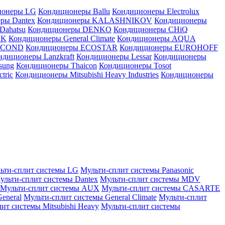
ионеры LG
Кондиционеры Ballu
Кондиционеры Electrolux
ры Dantex
Кондиционеры KALASHNIKOV
Кондиционеры
Dahatsu
Кондиционеры DENKO
Кондиционеры CHiQ
EK
Кондиционеры General Climate
Кондиционеры AQUA
AICOND
Кондиционеры ECOSTAR
Кондиционеры EUROHOFF
ндиционеры Lanzkraft
Кондиционеры Lessar
Кондиционеры
sung
Кондиционеры Thaicon
Кондиционеры Tosot
tric
Кондиционеры Mitsubishi Heavy Industries
Кондиционеры
ьти-сплит системы LG
Мульти-сплит системы Panasonic
ульти-сплит системы Dantex
Мульти-сплит системы MDV
Мульти-сплит системы AUX
Мульти-сплит системы CASARTE
eneral
Мульти-сплит системы General Climate
Мульти-сплит
ит системы Mitsubishi Heavy
Мульти-сплит системы