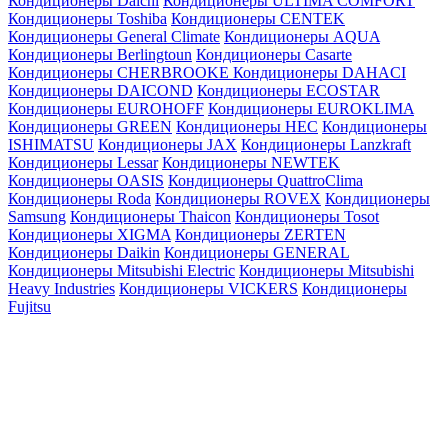
Кондиционеры Daichi
Кондиционеры ULTIMA COMFORT
Кондиционеры Toshiba
Кондиционеры CENTEK
Кондиционеры General Climate
Кондиционеры AQUA
Кондиционеры Berlingtoun
Кондиционеры Casarte
Кондиционеры CHERBROOKE
Кондиционеры DAHACI
Кондиционеры DAICOND
Кондиционеры ECOSTAR
Кондиционеры EUROHOFF
Кондиционеры EUROKLIMA
Кондиционеры GREEN
Кондиционеры HEC
Кондиционеры
ISHIMATSU
Кондиционеры JAX
Кондиционеры Lanzkraft
Кондиционеры Lessar
Кондиционеры NEWTEK
Кондиционеры OASIS
Кондиционеры QuattroClima
Кондиционеры Roda
Кондиционеры ROVEX
Кондиционеры
Samsung
Кондиционеры Thaicon
Кондиционеры Tosot
Кондиционеры XIGMA
Кондиционеры ZERTEN
Кондиционеры Daikin
Кондиционеры GENERAL
Кондиционеры Mitsubishi Electric
Кондиционеры Mitsubishi
Heavy Industries
Кондиционеры VICKERS
Кондиционеры
Fujitsu