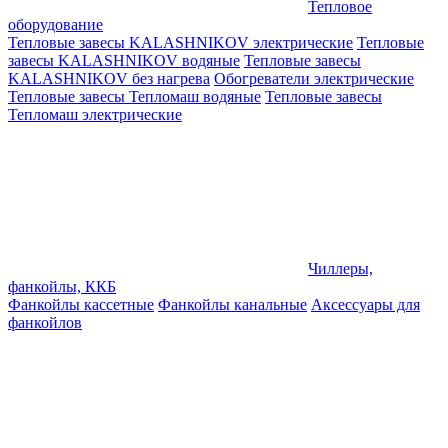
Тепловое
оборудование
Тепловые завесы KALASHNIKOV электрические
Тепловые
завесы KALASHNIKOV водяные
Тепловые завесы
KALASHNIKOV без нагрева
Обогреватели электрические
Тепловые завесы Тепломаш водяные
Тепловые завесы
Тепломаш электрические
Чиллеры,
фанкойлы, ККБ
Фанкойлы кассетные
Фанкойлы канальные
Аксессуары для
фанкойлов