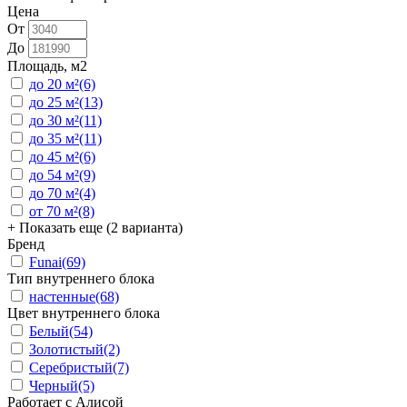
Цена
От
До
Площадь, м2
до 20 м²
(6)
до 25 м²
(13)
до 30 м²
(11)
до 35 м²
(11)
до 45 м²
(6)
до 54 м²
(9)
до 70 м²
(4)
от 70 м²
(8)
+ Показать еще (2 варианта)
Бренд
Funai
(69)
Тип внутреннего блока
настенные
(68)
Цвет внутреннего блока
Белый
(54)
Золотистый
(2)
Серебристый
(7)
Черный
(5)
Работает с Алисой