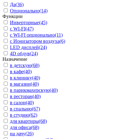
Да
(36)
Опционально
(14)
Функции
Инверторные
(45)
с WI-FI
(47)
с WI-FI опционально
(11)
с Ионизатором воздуха
(6)
LED дисплей
(24)
4D обдув
(24)
Назначение
в детскую
(68)
в кафе
(40)
в клинику
(40)
в магазин
(40)
в парикмахерскую
(40)
в ресторан
(40)
в салон
(40)
в спальню
(67)
в студию
(62)
для квартиры
(68)
для офиса
(68)
на дачу
(26)