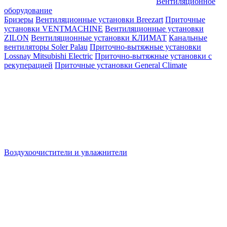
Вентиляционное
оборудование
Бризеры
Вентиляционные установки Breezart
Приточные
установки VENTMACHINE
Вентиляционные установки
ZILON
Вентиляционные установки КЛИМАТ
Канальные
вентиляторы Soler Palau
Приточно-вытяжные установки
Lossnay Mitsubishi Electric
Приточно-вытяжные установки с
рекуперацией
Приточные установки General Climate
Воздухоочистители и увлажнители