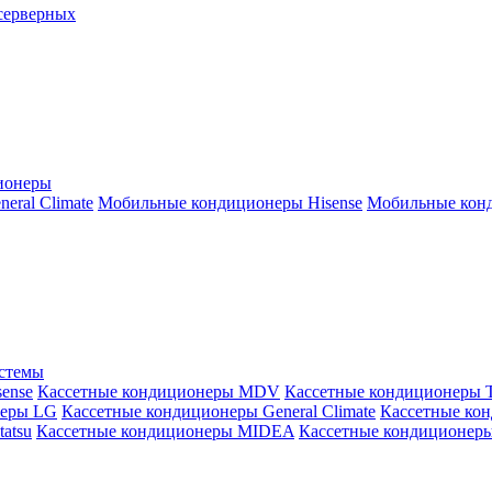
серверных
ионеры
ral Climate
Мобильные кондиционеры Hisense
Мобильные конд
истемы
ense
Кассетные кондиционеры MDV
Кассетные кондиционеры 
неры LG
Кассетные кондиционеры General Climate
Кассетные конд
atsu
Кассетные кондиционеры MIDEA
Кассетные кондиционер