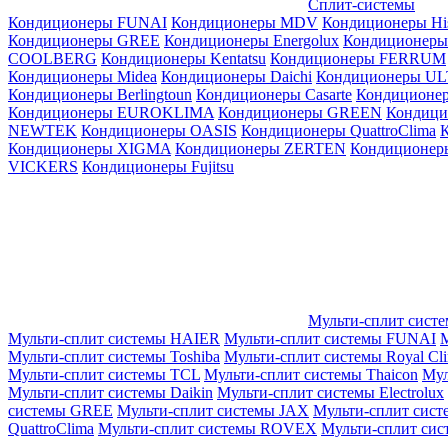
Сплит-системы
Кондиционеры FUNAI
Кондиционеры MDV
Кондиционеры Hi
Кондиционеры GREE
Кондиционеры Energolux
Кондиционеры
СOOLBERG
Кондиционеры Kentatsu
Кондиционеры FERRUM
Кондиционеры Midea
Кондиционеры Daichi
Кондиционеры U
Кондиционеры Berlingtoun
Кондиционеры Casarte
Кондицион
Кондиционеры EUROKLIMA
Кондиционеры GREEN
Кондиц
NEWTEK
Кондиционеры OASIS
Кондиционеры QuattroClima
Кондиционеры XIGMA
Кондиционеры ZERTEN
Кондиционеры
VICKERS
Кондиционеры Fujitsu
Мульти-сплит сист
Мульти-сплит системы HAIER
Мульти-сплит системы FUNAI
М
Мульти-сплит системы Toshiba
Мульти-сплит системы Royal Cl
Мульти-сплит системы TCL
Мульти-сплит системы Thaicon
Мул
Мульти-сплит системы Daikin
Мульти-сплит системы Electrolux
системы GREE
Мульти-сплит системы JAX
Мульти-сплит сист
QuattroClima
Мульти-сплит системы ROVEX
Мульти-сплит сис