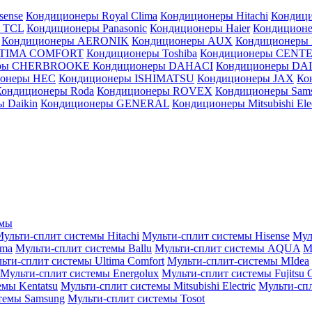
sense
Кондиционеры Royal Clima
Кондиционеры Hitachi
Кондиц
 TCL
Кондиционеры Panasonic
Кондиционеры Haier
Кондиционе
Кондиционеры AERONIK
Кондиционеры AUX
Кондиционеры 
LTIMA COMFORT
Кондиционеры Toshiba
Кондиционеры CENT
еры CHERBROOKE
Кондиционеры DAHACI
Кондиционеры D
ионеры HEC
Кондиционеры ISHIMATSU
Кондиционеры JAX
Ко
Кондиционеры Roda
Кондиционеры ROVEX
Кондиционеры Sam
 Daikin
Кондиционеры GENERAL
Кондиционеры Mitsubishi Elec
емы
ульти-сплит системы Hitachi
Мульти-сплит системы Hisense
Мул
ima
Мульти-сплит системы Ballu
Мульти-сплит системы AQUA
М
ьти-сплит системы Ultima Comfort
Мульти-сплит-системы MIdea
Мульти-сплит системы Energolux
Мульти-сплит системы Fujitsu G
емы Kentatsu
Мульти-сплит системы Mitsubishi Electric
Мульти-спл
темы Samsung
Мульти-сплит системы Tosot