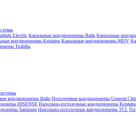
истемы
ishi Electric
Канальные кондиционеры Ballu
Канальные кондиц
ьные кондиционеры Kentatsu
Канальные кондиционеры MDV
Ка
онеры Toshiba
системы
ные кондиционеры Ballu
Потолочные кондиционеры General Clim
ционеры HISENSE
Напольно-потолочные кондиционеры Kentats
ционеры Samsung
Напольно-потолочные кондиционеры TCL
Пот