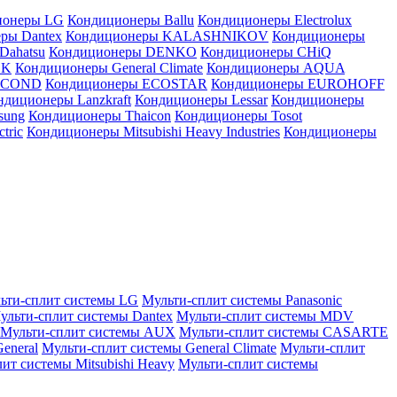
ионеры LG
Кондиционеры Ballu
Кондиционеры Electrolux
ры Dantex
Кондиционеры KALASHNIKOV
Кондиционеры
Dahatsu
Кондиционеры DENKO
Кондиционеры CHiQ
EK
Кондиционеры General Climate
Кондиционеры AQUA
AICOND
Кондиционеры ECOSTAR
Кондиционеры EUROHOFF
ндиционеры Lanzkraft
Кондиционеры Lessar
Кондиционеры
sung
Кондиционеры Thaicon
Кондиционеры Tosot
tric
Кондиционеры Mitsubishi Heavy Industries
Кондиционеры
ьти-сплит системы LG
Мульти-сплит системы Panasonic
ульти-сплит системы Dantex
Мульти-сплит системы MDV
Мульти-сплит системы AUX
Мульти-сплит системы CASARTE
eneral
Мульти-сплит системы General Climate
Мульти-сплит
ит системы Mitsubishi Heavy
Мульти-сплит системы