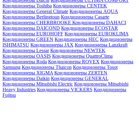
Кондиционеры Daichi
Кондиционеры ULTIMA COMFORT
Кондиционеры Toshiba
Кондиционеры CENTEK
Кондиционеры General Climate
Кондиционеры AQUA
Кондиционеры Berlingtoun
Кондиционеры Casarte
Кондиционеры CHERBROOKE
Кондиционеры DAHACI
Кондиционеры DAICOND
Кондиционеры ECOSTAR
Кондиционеры EUROHOFF
Кондиционеры EUROKLIMA
Кондиционеры GREEN
Кондиционеры HEC
Кондиционеры
ISHIMATSU
Кондиционеры JAX
Кондиционеры Lanzkraft
Кондиционеры Lessar
Кондиционеры NEWTEK
Кондиционеры OASIS
Кондиционеры QuattroClima
Кондиционеры Roda
Кондиционеры ROVEX
Кондиционеры
Samsung
Кондиционеры Thaicon
Кондиционеры Tosot
Кондиционеры XIGMA
Кондиционеры ZERTEN
Кондиционеры Daikin
Кондиционеры GENERAL
Кондиционеры Mitsubishi Electric
Кондиционеры Mitsubishi
Heavy Industries
Кондиционеры VICKERS
Кондиционеры
Fujitsu