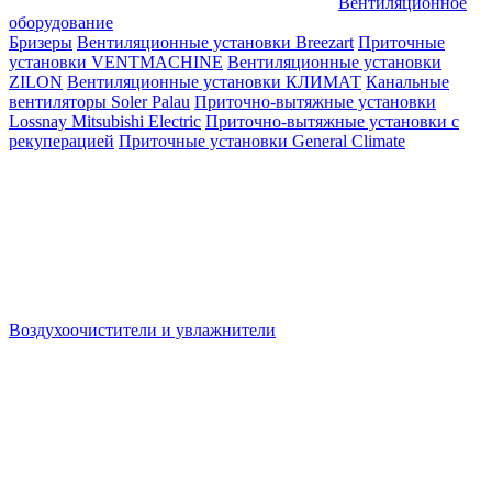
Вентиляционное
оборудование
Бризеры
Вентиляционные установки Breezart
Приточные
установки VENTMACHINE
Вентиляционные установки
ZILON
Вентиляционные установки КЛИМАТ
Канальные
вентиляторы Soler Palau
Приточно-вытяжные установки
Lossnay Mitsubishi Electric
Приточно-вытяжные установки с
рекуперацией
Приточные установки General Climate
Воздухоочистители и увлажнители