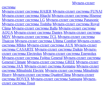
Мульти-сплит
системы
Мульти-сплит системы HAIER
Мульти-сплит системы FUNAI
Мульти-сплит системы Hitachi
Мульти-сплит системы Hisense
Мульти-сплит системы LG
Мульти-сплит системы Panasonic
Мульти-сплит системы Toshiba
Мульти-сплит системы Royal
Clima
Мульти-сплит системы Ballu
Мульти-сплит системы
AQUA
Мульти-сплит системы Dantex
Мульти-сплит системы
MDV
Мульти-сплит системы TCL
Мульти-сплит системы
Thaicon
Мульти-сплит системы Ultima Comfort
Мульти-сплит-
системы MIdea
Мульти-сплит системы AUX
Мульти-сплит
системы CASARTE
Мульти-сплит системы Daikin
Мульти-
сплит системы Electrolux
Мульти-сплит системы Energolux
Мульти-сплит системы Fujitsu General
Мульти-сплит системы
General Climate
Мульти-сплит системы GREE
Мульти-сплит
системы JAX
Мульти-сплит системы Kentatsu
Мульти-сплит
системы Mitsubishi Electric
Мульти-сплит системы Mitsubishi
Heavy
Мульти-сплит системы QuattroClima
Мульти-сплит
системы ROVEX
Мульти-сплит системы Samsung
Мульти-
сплит системы Tosot