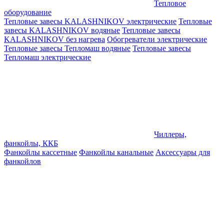
Тепловое
оборудование
Тепловые завесы KALASHNIKOV электрические
Тепловые
завесы KALASHNIKOV водяные
Тепловые завесы
KALASHNIKOV без нагрева
Обогреватели электрические
Тепловые завесы Тепломаш водяные
Тепловые завесы
Тепломаш электрические
Чиллеры,
фанкойлы, ККБ
Фанкойлы кассетные
Фанкойлы канальные
Аксессуары для
фанкойлов