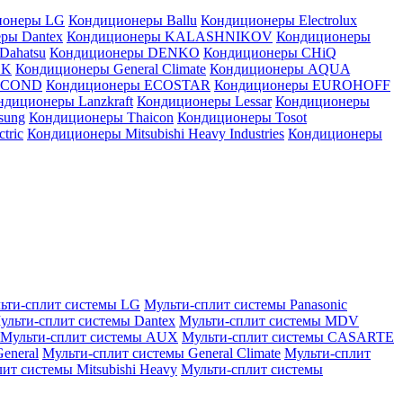
ионеры LG
Кондиционеры Ballu
Кондиционеры Electrolux
ры Dantex
Кондиционеры KALASHNIKOV
Кондиционеры
Dahatsu
Кондиционеры DENKO
Кондиционеры CHiQ
EK
Кондиционеры General Climate
Кондиционеры AQUA
AICOND
Кондиционеры ECOSTAR
Кондиционеры EUROHOFF
ндиционеры Lanzkraft
Кондиционеры Lessar
Кондиционеры
sung
Кондиционеры Thaicon
Кондиционеры Tosot
tric
Кондиционеры Mitsubishi Heavy Industries
Кондиционеры
ьти-сплит системы LG
Мульти-сплит системы Panasonic
ульти-сплит системы Dantex
Мульти-сплит системы MDV
Мульти-сплит системы AUX
Мульти-сплит системы CASARTE
eneral
Мульти-сплит системы General Climate
Мульти-сплит
ит системы Mitsubishi Heavy
Мульти-сплит системы