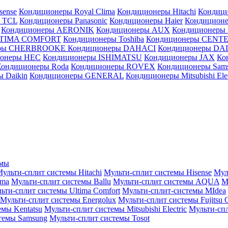
sense
Кондиционеры Royal Clima
Кондиционеры Hitachi
Кондиц
 TCL
Кондиционеры Panasonic
Кондиционеры Haier
Кондиционе
Кондиционеры AERONIK
Кондиционеры AUX
Кондиционеры 
LTIMA COMFORT
Кондиционеры Toshiba
Кондиционеры CENT
еры CHERBROOKE
Кондиционеры DAHACI
Кондиционеры D
ионеры HEC
Кондиционеры ISHIMATSU
Кондиционеры JAX
Ко
Кондиционеры Roda
Кондиционеры ROVEX
Кондиционеры Sam
 Daikin
Кондиционеры GENERAL
Кондиционеры Mitsubishi Elec
емы
ульти-сплит системы Hitachi
Мульти-сплит системы Hisense
Мул
ima
Мульти-сплит системы Ballu
Мульти-сплит системы AQUA
М
ьти-сплит системы Ultima Comfort
Мульти-сплит-системы MIdea
Мульти-сплит системы Energolux
Мульти-сплит системы Fujitsu G
емы Kentatsu
Мульти-сплит системы Mitsubishi Electric
Мульти-спл
темы Samsung
Мульти-сплит системы Tosot