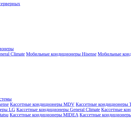
серверных
ионеры
ral Climate
Мобильные кондиционеры Hisense
Мобильные конд
истемы
ense
Кассетные кондиционеры MDV
Кассетные кондиционеры 
неры LG
Кассетные кондиционеры General Climate
Кассетные конд
atsu
Кассетные кондиционеры MIDEA
Кассетные кондиционер