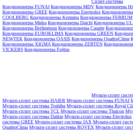
Сплит-системы
Кондиционеры FUNAI
Кондиционеры MDV
Кондиционеры Hi
Кондиционеры GREE
Кондиционеры Energolux
Кондиционеры
СOOLBERG
Кондиционеры Kentatsu
Кондиционеры FERRUM
Кондиционеры Midea
Кондиционеры Daichi
Кондиционеры U
Кондиционеры Berlingtoun
Кондиционеры Casarte
Кондицион
Кондиционеры EUROKLIMA
Кондиционеры GREEN
Кондиц
NEWTEK
Кондиционеры OASIS
Кондиционеры QuattroClima
Кондиционеры XIGMA
Кондиционеры ZERTEN
Кондиционеры
VICKERS
Кондиционеры Fujitsu
Мульти-сплит сист
Мульти-сплит системы HAIER
Мульти-сплит системы FUNAI
М
Мульти-сплит системы Toshiba
Мульти-сплит системы Royal Cl
Мульти-сплит системы TCL
Мульти-сплит системы Thaicon
Мул
Мульти-сплит системы Daikin
Мульти-сплит системы Electrolux
системы GREE
Мульти-сплит системы JAX
Мульти-сплит сист
QuattroClima
Мульти-сплит системы ROVEX
Мульти-сплит сис