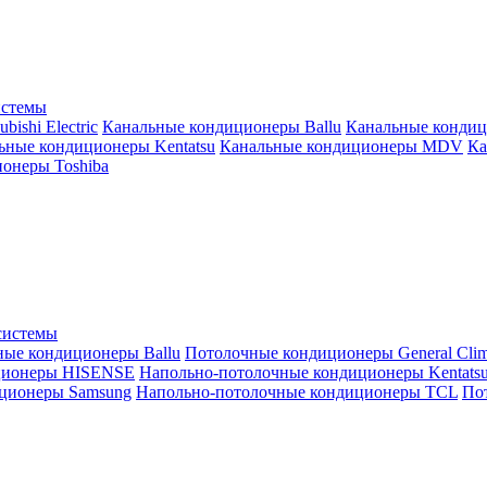
истемы
ishi Electric
Канальные кондиционеры Ballu
Канальные кондиц
ьные кондиционеры Kentatsu
Канальные кондиционеры MDV
Ка
онеры Toshiba
системы
ные кондиционеры Ballu
Потолочные кондиционеры General Clim
ционеры HISENSE
Напольно-потолочные кондиционеры Kentats
ционеры Samsung
Напольно-потолочные кондиционеры TCL
Пот