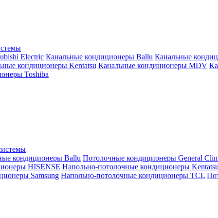
истемы
ishi Electric
Канальные кондиционеры Ballu
Канальные кондиц
ьные кондиционеры Kentatsu
Канальные кондиционеры MDV
Ка
онеры Toshiba
системы
ные кондиционеры Ballu
Потолочные кондиционеры General Clim
ционеры HISENSE
Напольно-потолочные кондиционеры Kentats
ционеры Samsung
Напольно-потолочные кондиционеры TCL
Пот