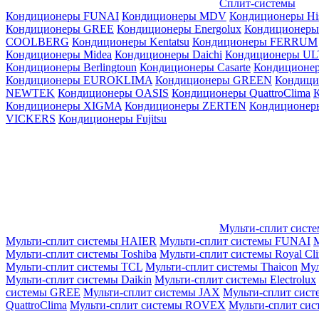
Сплит-системы
Кондиционеры FUNAI
Кондиционеры MDV
Кондиционеры Hi
Кондиционеры GREE
Кондиционеры Energolux
Кондиционеры
СOOLBERG
Кондиционеры Kentatsu
Кондиционеры FERRUM
Кондиционеры Midea
Кондиционеры Daichi
Кондиционеры U
Кондиционеры Berlingtoun
Кондиционеры Casarte
Кондицион
Кондиционеры EUROKLIMA
Кондиционеры GREEN
Кондиц
NEWTEK
Кондиционеры OASIS
Кондиционеры QuattroClima
Кондиционеры XIGMA
Кондиционеры ZERTEN
Кондиционеры
VICKERS
Кондиционеры Fujitsu
Мульти-сплит сист
Мульти-сплит системы HAIER
Мульти-сплит системы FUNAI
М
Мульти-сплит системы Toshiba
Мульти-сплит системы Royal Cl
Мульти-сплит системы TCL
Мульти-сплит системы Thaicon
Мул
Мульти-сплит системы Daikin
Мульти-сплит системы Electrolux
системы GREE
Мульти-сплит системы JAX
Мульти-сплит сист
QuattroClima
Мульти-сплит системы ROVEX
Мульти-сплит сис