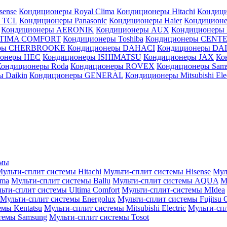
sense
Кондиционеры Royal Clima
Кондиционеры Hitachi
Кондиц
 TCL
Кондиционеры Panasonic
Кондиционеры Haier
Кондиционе
Кондиционеры AERONIK
Кондиционеры AUX
Кондиционеры 
LTIMA COMFORT
Кондиционеры Toshiba
Кондиционеры CENT
еры CHERBROOKE
Кондиционеры DAHACI
Кондиционеры D
ионеры HEC
Кондиционеры ISHIMATSU
Кондиционеры JAX
Ко
Кондиционеры Roda
Кондиционеры ROVEX
Кондиционеры Sam
 Daikin
Кондиционеры GENERAL
Кондиционеры Mitsubishi Elec
емы
ульти-сплит системы Hitachi
Мульти-сплит системы Hisense
Мул
ima
Мульти-сплит системы Ballu
Мульти-сплит системы AQUA
М
ьти-сплит системы Ultima Comfort
Мульти-сплит-системы MIdea
Мульти-сплит системы Energolux
Мульти-сплит системы Fujitsu G
емы Kentatsu
Мульти-сплит системы Mitsubishi Electric
Мульти-спл
темы Samsung
Мульти-сплит системы Tosot