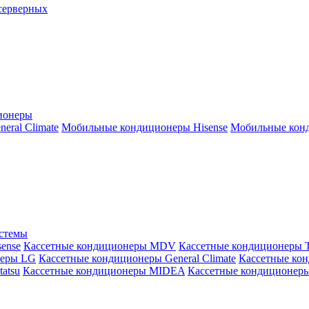
серверных
ионеры
ral Climate
Мобильные кондиционеры Hisense
Мобильные конд
истемы
ense
Кассетные кондиционеры MDV
Кассетные кондиционеры 
неры LG
Кассетные кондиционеры General Climate
Кассетные конд
atsu
Кассетные кондиционеры MIDEA
Кассетные кондиционер