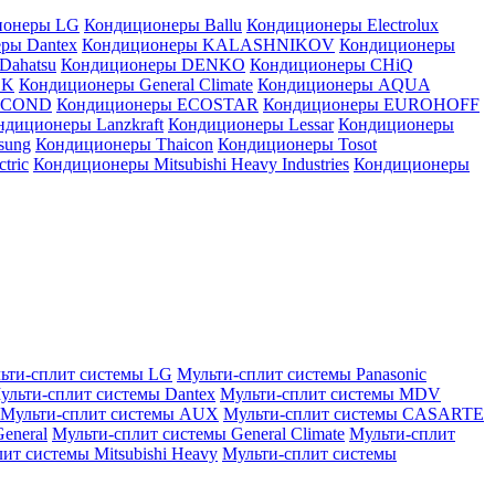
ионеры LG
Кондиционеры Ballu
Кондиционеры Electrolux
ры Dantex
Кондиционеры KALASHNIKOV
Кондиционеры
Dahatsu
Кондиционеры DENKO
Кондиционеры CHiQ
EK
Кондиционеры General Climate
Кондиционеры AQUA
AICOND
Кондиционеры ECOSTAR
Кондиционеры EUROHOFF
ндиционеры Lanzkraft
Кондиционеры Lessar
Кондиционеры
sung
Кондиционеры Thaicon
Кондиционеры Tosot
tric
Кондиционеры Mitsubishi Heavy Industries
Кондиционеры
ьти-сплит системы LG
Мульти-сплит системы Panasonic
ульти-сплит системы Dantex
Мульти-сплит системы MDV
Мульти-сплит системы AUX
Мульти-сплит системы CASARTE
eneral
Мульти-сплит системы General Climate
Мульти-сплит
ит системы Mitsubishi Heavy
Мульти-сплит системы