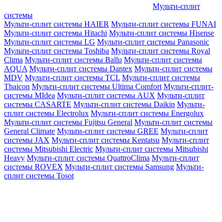
Мульти-сплит
системы
Мульти-сплит системы HAIER
Мульти-сплит системы FUNAI
Мульти-сплит системы Hitachi
Мульти-сплит системы Hisense
Мульти-сплит системы LG
Мульти-сплит системы Panasonic
Мульти-сплит системы Toshiba
Мульти-сплит системы Royal
Clima
Мульти-сплит системы Ballu
Мульти-сплит системы
AQUA
Мульти-сплит системы Dantex
Мульти-сплит системы
MDV
Мульти-сплит системы TCL
Мульти-сплит системы
Thaicon
Мульти-сплит системы Ultima Comfort
Мульти-сплит-
системы MIdea
Мульти-сплит системы AUX
Мульти-сплит
системы CASARTE
Мульти-сплит системы Daikin
Мульти-
сплит системы Electrolux
Мульти-сплит системы Energolux
Мульти-сплит системы Fujitsu General
Мульти-сплит системы
General Climate
Мульти-сплит системы GREE
Мульти-сплит
системы JAX
Мульти-сплит системы Kentatsu
Мульти-сплит
системы Mitsubishi Electric
Мульти-сплит системы Mitsubishi
Heavy
Мульти-сплит системы QuattroClima
Мульти-сплит
системы ROVEX
Мульти-сплит системы Samsung
Мульти-
сплит системы Tosot