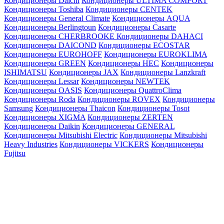
Кондиционеры Daichi
Кондиционеры ULTIMA COMFORT
Кондиционеры Toshiba
Кондиционеры CENTEK
Кондиционеры General Climate
Кондиционеры AQUA
Кондиционеры Berlingtoun
Кондиционеры Casarte
Кондиционеры CHERBROOKE
Кондиционеры DAHACI
Кондиционеры DAICOND
Кондиционеры ECOSTAR
Кондиционеры EUROHOFF
Кондиционеры EUROKLIMA
Кондиционеры GREEN
Кондиционеры HEC
Кондиционеры
ISHIMATSU
Кондиционеры JAX
Кондиционеры Lanzkraft
Кондиционеры Lessar
Кондиционеры NEWTEK
Кондиционеры OASIS
Кондиционеры QuattroClima
Кондиционеры Roda
Кондиционеры ROVEX
Кондиционеры
Samsung
Кондиционеры Thaicon
Кондиционеры Tosot
Кондиционеры XIGMA
Кондиционеры ZERTEN
Кондиционеры Daikin
Кондиционеры GENERAL
Кондиционеры Mitsubishi Electric
Кондиционеры Mitsubishi
Heavy Industries
Кондиционеры VICKERS
Кондиционеры
Fujitsu