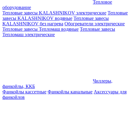
Тепловое
оборудование
Тепловые завесы KALASHNIKOV электрические
Тепловые
завесы KALASHNIKOV водяные
Тепловые завесы
KALASHNIKOV без нагрева
Обогреватели электрические
Тепловые завесы Тепломаш водяные
Тепловые завесы
Тепломаш электрические
Чиллеры,
фанкойлы, ККБ
Фанкойлы кассетные
Фанкойлы канальные
Аксессуары для
фанкойлов