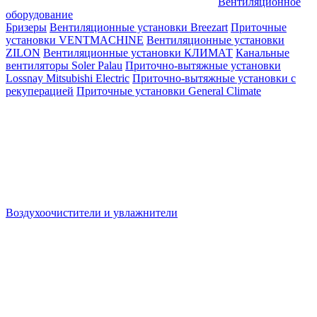
Вентиляционное
оборудование
Бризеры
Вентиляционные установки Breezart
Приточные
установки VENTMACHINE
Вентиляционные установки
ZILON
Вентиляционные установки КЛИМАТ
Канальные
вентиляторы Soler Palau
Приточно-вытяжные установки
Lossnay Mitsubishi Electric
Приточно-вытяжные установки с
рекуперацией
Приточные установки General Climate
Воздухоочистители и увлажнители