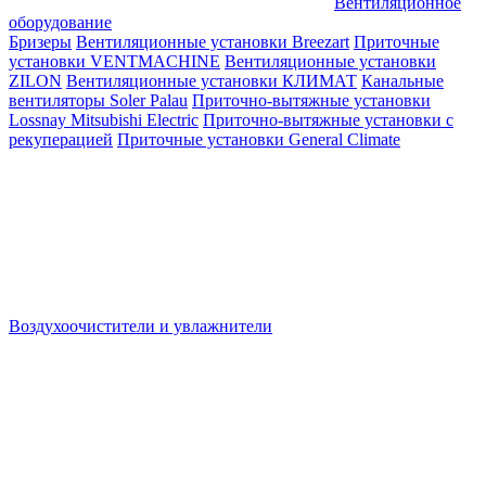
Вентиляционное
оборудование
Бризеры
Вентиляционные установки Breezart
Приточные
установки VENTMACHINE
Вентиляционные установки
ZILON
Вентиляционные установки КЛИМАТ
Канальные
вентиляторы Soler Palau
Приточно-вытяжные установки
Lossnay Mitsubishi Electric
Приточно-вытяжные установки с
рекуперацией
Приточные установки General Climate
Воздухоочистители и увлажнители