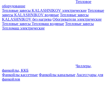
Тепловое
оборудование
Тепловые завесы KALASHNIKOV электрические
Тепловые
завесы KALASHNIKOV водяные
Тепловые завесы
KALASHNIKOV без нагрева
Обогреватели электрические
Тепловые завесы Тепломаш водяные
Тепловые завесы
Тепломаш электрические
Чиллеры,
фанкойлы, ККБ
Фанкойлы кассетные
Фанкойлы канальные
Аксессуары для
фанкойлов