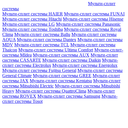
Мульти-сплит
системы
Мульти-сплит системы HAIER
Мульти-сплит системы FUNAI
Мульти-сплит системы Hitachi
Мульти-сплит системы Hisense
Мульти-сплит системы LG
Мульти-сплит системы Panasonic
Мульти-сплит системы Toshiba
Мульти-сплит системы Royal
Clima
Мульти-сплит системы Ballu
Мульти-сплит системы
AQUA
Мульти-сплит системы Dantex
Мульти-сплит системы
MDV
Мульти-сплит системы TCL
Мульти-сплит системы
Thaicon
Мульти-сплит системы Ultima Comfort
Мульти-сплит-
системы MIdea
Мульти-сплит системы AUX
Мульти-сплит
системы CASARTE
Мульти-сплит системы Daikin
Мульти-
сплит системы Electrolux
Мульти-сплит системы Energolux
Мульти-сплит системы Fujitsu General
Мульти-сплит системы
General Climate
Мульти-сплит системы GREE
Мульти-сплит
системы JAX
Мульти-сплит системы Kentatsu
Мульти-сплит
системы Mitsubishi Electric
Мульти-сплит системы Mitsubishi
Heavy
Мульти-сплит системы QuattroClima
Мульти-сплит
системы ROVEX
Мульти-сплит системы Samsung
Мульти-
сплит системы Tosot