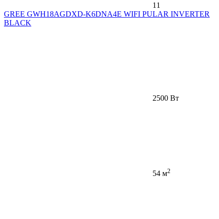
11
GREE GWH18AGDXD-K6DNA4E WIFI PULAR INVERTER
BLACK
2500 Вт
2
54 м