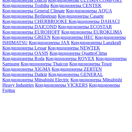
Кондиционеры Daichi
Кондиционеры ULTIMA COMFORT
Кондиционеры Toshiba
Кондиционеры CENTEK
Кондиционеры General Climate
Кондиционеры AQUA
Кондиционеры Berlingtoun
Кондиционеры Casarte
Кондиционеры CHERBROOKE
Кондиционеры DAHACI
Кондиционеры DAICOND
Кондиционеры ECOSTAR
Кондиционеры EUROHOFF
Кондиционеры EUROKLIMA
Кондиционеры GREEN
Кондиционеры HEC
Кондиционеры
ISHIMATSU
Кондиционеры JAX
Кондиционеры Lanzkraft
Кондиционеры Lessar
Кондиционеры NEWTEK
Кондиционеры OASIS
Кондиционеры QuattroClima
Кондиционеры Roda
Кондиционеры ROVEX
Кондиционеры
Samsung
Кондиционеры Thaicon
Кондиционеры Tosot
Кондиционеры XIGMA
Кондиционеры ZERTEN
Кондиционеры Daikin
Кондиционеры GENERAL
Кондиционеры Mitsubishi Electric
Кондиционеры Mitsubishi
Heavy Industries
Кондиционеры VICKERS
Кондиционеры
Fujitsu