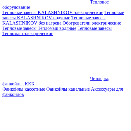
Тепловое
оборудование
Тепловые завесы KALASHNIKOV электрические
Тепловые
завесы KALASHNIKOV водяные
Тепловые завесы
KALASHNIKOV без нагрева
Обогреватели электрические
Тепловые завесы Тепломаш водяные
Тепловые завесы
Тепломаш электрические
Чиллеры,
фанкойлы, ККБ
Фанкойлы кассетные
Фанкойлы канальные
Аксессуары для
фанкойлов