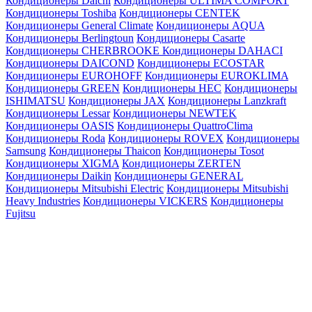
Кондиционеры Daichi
Кондиционеры ULTIMA COMFORT
Кондиционеры Toshiba
Кондиционеры CENTEK
Кондиционеры General Climate
Кондиционеры AQUA
Кондиционеры Berlingtoun
Кондиционеры Casarte
Кондиционеры CHERBROOKE
Кондиционеры DAHACI
Кондиционеры DAICOND
Кондиционеры ECOSTAR
Кондиционеры EUROHOFF
Кондиционеры EUROKLIMA
Кондиционеры GREEN
Кондиционеры HEC
Кондиционеры
ISHIMATSU
Кондиционеры JAX
Кондиционеры Lanzkraft
Кондиционеры Lessar
Кондиционеры NEWTEK
Кондиционеры OASIS
Кондиционеры QuattroClima
Кондиционеры Roda
Кондиционеры ROVEX
Кондиционеры
Samsung
Кондиционеры Thaicon
Кондиционеры Tosot
Кондиционеры XIGMA
Кондиционеры ZERTEN
Кондиционеры Daikin
Кондиционеры GENERAL
Кондиционеры Mitsubishi Electric
Кондиционеры Mitsubishi
Heavy Industries
Кондиционеры VICKERS
Кондиционеры
Fujitsu