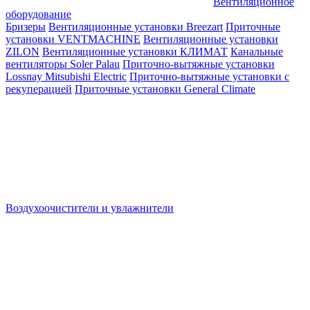
Вентиляционное
оборудование
Бризеры
Вентиляционные установки Breezart
Приточные
установки VENTMACHINE
Вентиляционные установки
ZILON
Вентиляционные установки КЛИМАТ
Канальные
вентиляторы Soler Palau
Приточно-вытяжные установки
Lossnay Mitsubishi Electric
Приточно-вытяжные установки с
рекуперацией
Приточные установки General Climate
Воздухоочистители и увлажнители