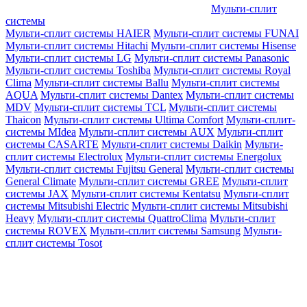
Мульти-сплит
системы
Мульти-сплит системы HAIER
Мульти-сплит системы FUNAI
Мульти-сплит системы Hitachi
Мульти-сплит системы Hisense
Мульти-сплит системы LG
Мульти-сплит системы Panasonic
Мульти-сплит системы Toshiba
Мульти-сплит системы Royal
Clima
Мульти-сплит системы Ballu
Мульти-сплит системы
AQUA
Мульти-сплит системы Dantex
Мульти-сплит системы
MDV
Мульти-сплит системы TCL
Мульти-сплит системы
Thaicon
Мульти-сплит системы Ultima Comfort
Мульти-сплит-
системы MIdea
Мульти-сплит системы AUX
Мульти-сплит
системы CASARTE
Мульти-сплит системы Daikin
Мульти-
сплит системы Electrolux
Мульти-сплит системы Energolux
Мульти-сплит системы Fujitsu General
Мульти-сплит системы
General Climate
Мульти-сплит системы GREE
Мульти-сплит
системы JAX
Мульти-сплит системы Kentatsu
Мульти-сплит
системы Mitsubishi Electric
Мульти-сплит системы Mitsubishi
Heavy
Мульти-сплит системы QuattroClima
Мульти-сплит
системы ROVEX
Мульти-сплит системы Samsung
Мульти-
сплит системы Tosot