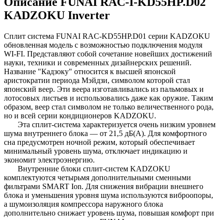
Описание FUNAI RAC-I-KD55HP.D02
KADZOKU Inverter
Сплит система FUNAI RAC-KD55HP.D01 серии KADZOKU
обновленная модель с возможностью подключения модуля
WI-FI. Представляют собой сочетание новейших достижений
науки, техники и современных дизайнерских решений.
Название "Кадзоку" относится к высшей японской
аристократии периода Мэйдзи, символом которой стал
японский веер. Эти веера изготавливались из пальмовых и
лотосовых листьев и использовались даже как оружие. Таким
образом, веер стал символом не только величественного рода,
но и всей серии кондиционеров KADZOKU.
Эта сплит-система характеризуется очень низким уровнем
шума внутреннего блока — от 21,5 дБ(А). Для комфортного
сна предусмотрен ночной режим, который обеспечивает
минимальный уровень шума, отключает индикацию и
экономит электроэнергию.
Внутренние блоки сплит-систем KADZOKU
комплектуются четырьмя дополнительными сменными
фильтрами SMART Ion. Для снижения вибрации внешнего
блока и уменьшения уровня шума используются виброопоры,
а шумоизоляция компрессора наружного блока
дополнительно снижает уровень шума, повышая комфорт при