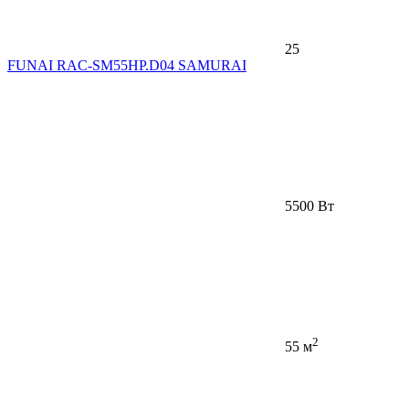
25
FUNAI RAC-SM55HP.D04 SAMURAI
5500 Вт
2
55 м