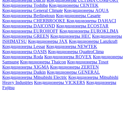
Кондиционеры Daichi
Кондиционеры ULTIMA COMFORT
Кондиционеры Toshiba
Кондиционеры CENTEK
Кондиционеры General Climate
Кондиционеры AQUA
Кондиционеры Berlingtoun
Кондиционеры Casarte
Кондиционеры CHERBROOKE
Кондиционеры DAHACI
Кондиционеры DAICOND
Кондиционеры ECOSTAR
Кондиционеры EUROHOFF
Кондиционеры EUROKLIMA
Кондиционеры GREEN
Кондиционеры HEC
Кондиционеры
ISHIMATSU
Кондиционеры JAX
Кондиционеры Lanzkraft
Кондиционеры Lessar
Кондиционеры NEWTEK
Кондиционеры OASIS
Кондиционеры QuattroClima
Кондиционеры Roda
Кондиционеры ROVEX
Кондиционеры
Samsung
Кондиционеры Thaicon
Кондиционеры Tosot
Кондиционеры XIGMA
Кондиционеры ZERTEN
Кондиционеры Daikin
Кондиционеры GENERAL
Кондиционеры Mitsubishi Electric
Кондиционеры Mitsubishi
Heavy Industries
Кондиционеры VICKERS
Кондиционеры
Fujitsu