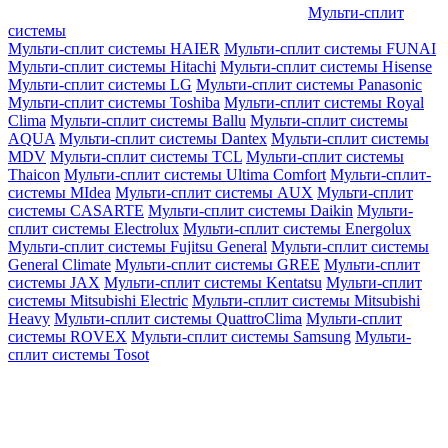
Мульти-сплит
системы
Мульти-сплит системы HAIER
Мульти-сплит системы FUNAI
Мульти-сплит системы Hitachi
Мульти-сплит системы Hisense
Мульти-сплит системы LG
Мульти-сплит системы Panasonic
Мульти-сплит системы Toshiba
Мульти-сплит системы Royal
Clima
Мульти-сплит системы Ballu
Мульти-сплит системы
AQUA
Мульти-сплит системы Dantex
Мульти-сплит системы
MDV
Мульти-сплит системы TCL
Мульти-сплит системы
Thaicon
Мульти-сплит системы Ultima Comfort
Мульти-сплит-
системы MIdea
Мульти-сплит системы AUX
Мульти-сплит
системы CASARTE
Мульти-сплит системы Daikin
Мульти-
сплит системы Electrolux
Мульти-сплит системы Energolux
Мульти-сплит системы Fujitsu General
Мульти-сплит системы
General Climate
Мульти-сплит системы GREE
Мульти-сплит
системы JAX
Мульти-сплит системы Kentatsu
Мульти-сплит
системы Mitsubishi Electric
Мульти-сплит системы Mitsubishi
Heavy
Мульти-сплит системы QuattroClima
Мульти-сплит
системы ROVEX
Мульти-сплит системы Samsung
Мульти-
сплит системы Tosot