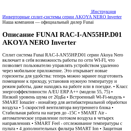
Инструкция
Инверторные сплит-системы серии AKOYA NERO Inverter
Наша компания — официальный дилер Funai
Описание FUNAI RAC-I-AN55HP.D01
AKOYA NERO Inverter
Сплит система Funai RAC-I-AN55HP.D01 серии Akoya Nero
включает в себя возможность работы по сети WI-FI, что
позволяет пользователю управлять устройством удаленно
через мобильное приложение. Это открывает новые
горизонты для удобства: теперь можно заранее подготовить
помещение к приходу, установив нужную температуру и
режим работы, даже находясь на работе или в поездке. • Класс
энергоэффективности А/EU ERP A++ (модели 55, 75) •
Низкий уровень шума от 20дБа • Встроенный Wi-Fi-модуль •
SMART Ionazier - ионайзер для антибактериальной обработки
воздуха • 5 скоростей вентилятора внутреннего блока •
Стабильная работа на нагрев до -15С • SMART Air -
автоматическое управление потоком воздуха в четырех
направлениях • SMART Feel - отслеживание температуры с
пульта • 4 дополнительных фильтра SMART Ion • Защитная