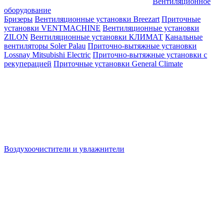
Вентиляционное
оборудование
Бризеры
Вентиляционные установки Breezart
Приточные
установки VENTMACHINE
Вентиляционные установки
ZILON
Вентиляционные установки КЛИМАТ
Канальные
вентиляторы Soler Palau
Приточно-вытяжные установки
Lossnay Mitsubishi Electric
Приточно-вытяжные установки с
рекуперацией
Приточные установки General Climate
Воздухоочистители и увлажнители