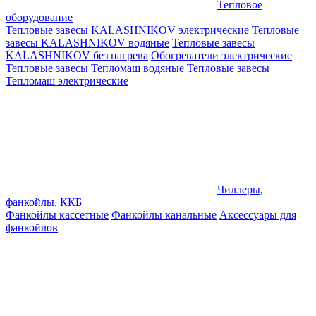
Тепловое
оборудование
Тепловые завесы KALASHNIKOV электрические
Тепловые
завесы KALASHNIKOV водяные
Тепловые завесы
KALASHNIKOV без нагрева
Обогреватели электрические
Тепловые завесы Тепломаш водяные
Тепловые завесы
Тепломаш электрические
Чиллеры,
фанкойлы, ККБ
Фанкойлы кассетные
Фанкойлы канальные
Аксессуары для
фанкойлов