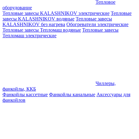
Тепловое
оборудование
Тепловые завесы KALASHNIKOV электрические
Тепловые
завесы KALASHNIKOV водяные
Тепловые завесы
KALASHNIKOV без нагрева
Обогреватели электрические
Тепловые завесы Тепломаш водяные
Тепловые завесы
Тепломаш электрические
Чиллеры,
фанкойлы, ККБ
Фанкойлы кассетные
Фанкойлы канальные
Аксессуары для
фанкойлов