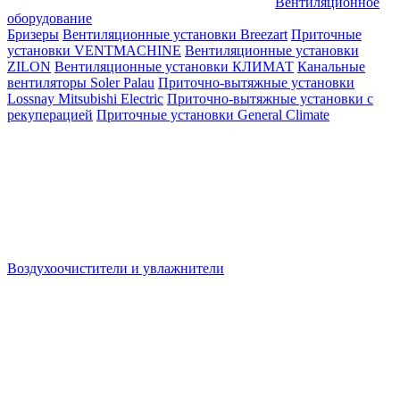
Вентиляционное
оборудование
Бризеры
Вентиляционные установки Breezart
Приточные
установки VENTMACHINE
Вентиляционные установки
ZILON
Вентиляционные установки КЛИМАТ
Канальные
вентиляторы Soler Palau
Приточно-вытяжные установки
Lossnay Mitsubishi Electric
Приточно-вытяжные установки с
рекуперацией
Приточные установки General Climate
Воздухоочистители и увлажнители