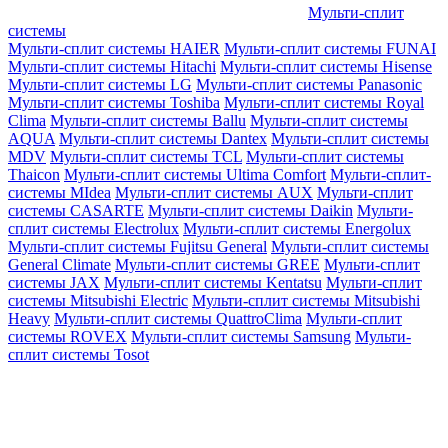
Мульти-сплит
системы
Мульти-сплит системы HAIER
Мульти-сплит системы FUNAI
Мульти-сплит системы Hitachi
Мульти-сплит системы Hisense
Мульти-сплит системы LG
Мульти-сплит системы Panasonic
Мульти-сплит системы Toshiba
Мульти-сплит системы Royal
Clima
Мульти-сплит системы Ballu
Мульти-сплит системы
AQUA
Мульти-сплит системы Dantex
Мульти-сплит системы
MDV
Мульти-сплит системы TCL
Мульти-сплит системы
Thaicon
Мульти-сплит системы Ultima Comfort
Мульти-сплит-
системы MIdea
Мульти-сплит системы AUX
Мульти-сплит
системы CASARTE
Мульти-сплит системы Daikin
Мульти-
сплит системы Electrolux
Мульти-сплит системы Energolux
Мульти-сплит системы Fujitsu General
Мульти-сплит системы
General Climate
Мульти-сплит системы GREE
Мульти-сплит
системы JAX
Мульти-сплит системы Kentatsu
Мульти-сплит
системы Mitsubishi Electric
Мульти-сплит системы Mitsubishi
Heavy
Мульти-сплит системы QuattroClima
Мульти-сплит
системы ROVEX
Мульти-сплит системы Samsung
Мульти-
сплит системы Tosot