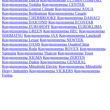
Кондиционеры Daichi
Кондиционеры ULTIMA COMFORT
Кондиционеры Toshiba
Кондиционеры CENTEK
Кондиционеры General Climate
Кондиционеры AQUA
Кондиционеры Berlingtoun
Кондиционеры Casarte
Кондиционеры CHERBROOKE
Кондиционеры DAHACI
Кондиционеры DAICOND
Кондиционеры ECOSTAR
Кондиционеры EUROHOFF
Кондиционеры EUROKLIMA
Кондиционеры GREEN
Кондиционеры HEC
Кондиционеры
ISHIMATSU
Кондиционеры JAX
Кондиционеры Lanzkraft
Кондиционеры Lessar
Кондиционеры NEWTEK
Кондиционеры OASIS
Кондиционеры QuattroClima
Кондиционеры Roda
Кондиционеры ROVEX
Кондиционеры
Samsung
Кондиционеры Thaicon
Кондиционеры Tosot
Кондиционеры XIGMA
Кондиционеры ZERTEN
Кондиционеры Daikin
Кондиционеры GENERAL
Кондиционеры Mitsubishi Electric
Кондиционеры Mitsubishi
Heavy Industries
Кондиционеры VICKERS
Кондиционеры
Fujitsu