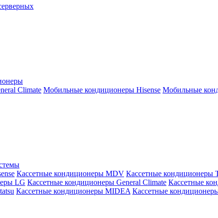
серверных
ионеры
ral Climate
Мобильные кондиционеры Hisense
Мобильные конд
истемы
ense
Кассетные кондиционеры MDV
Кассетные кондиционеры 
неры LG
Кассетные кондиционеры General Climate
Кассетные конд
atsu
Кассетные кондиционеры MIDEA
Кассетные кондиционер