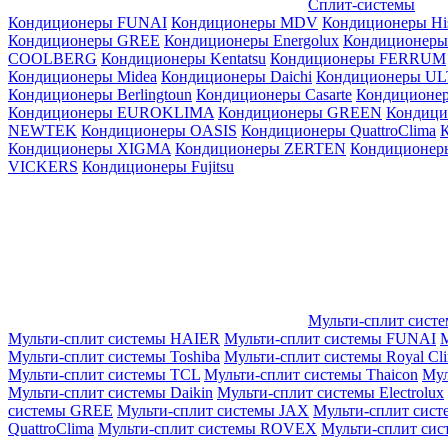
Сплит-системы
Кондиционеры FUNAI
Кондиционеры MDV
Кондиционеры Hi
Кондиционеры GREE
Кондиционеры Energolux
Кондиционеры
СOOLBERG
Кондиционеры Kentatsu
Кондиционеры FERRUM
Кондиционеры Midea
Кондиционеры Daichi
Кондиционеры U
Кондиционеры Berlingtoun
Кондиционеры Casarte
Кондицион
Кондиционеры EUROKLIMA
Кондиционеры GREEN
Кондиц
NEWTEK
Кондиционеры OASIS
Кондиционеры QuattroClima
Кондиционеры XIGMA
Кондиционеры ZERTEN
Кондиционеры
VICKERS
Кондиционеры Fujitsu
Мульти-сплит сист
Мульти-сплит системы HAIER
Мульти-сплит системы FUNAI
М
Мульти-сплит системы Toshiba
Мульти-сплит системы Royal Cl
Мульти-сплит системы TCL
Мульти-сплит системы Thaicon
Мул
Мульти-сплит системы Daikin
Мульти-сплит системы Electrolux
системы GREE
Мульти-сплит системы JAX
Мульти-сплит сист
QuattroClima
Мульти-сплит системы ROVEX
Мульти-сплит сис