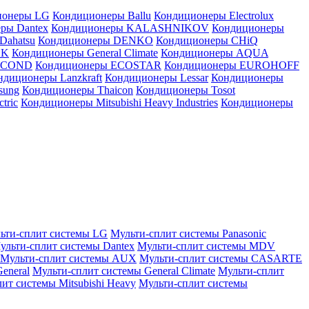
ионеры LG
Кондиционеры Ballu
Кондиционеры Electrolux
ры Dantex
Кондиционеры KALASHNIKOV
Кондиционеры
Dahatsu
Кондиционеры DENKO
Кондиционеры CHiQ
EK
Кондиционеры General Climate
Кондиционеры AQUA
AICOND
Кондиционеры ECOSTAR
Кондиционеры EUROHOFF
ндиционеры Lanzkraft
Кондиционеры Lessar
Кондиционеры
sung
Кондиционеры Thaicon
Кондиционеры Tosot
tric
Кондиционеры Mitsubishi Heavy Industries
Кондиционеры
ьти-сплит системы LG
Мульти-сплит системы Panasonic
ульти-сплит системы Dantex
Мульти-сплит системы MDV
Мульти-сплит системы AUX
Мульти-сплит системы CASARTE
eneral
Мульти-сплит системы General Climate
Мульти-сплит
ит системы Mitsubishi Heavy
Мульти-сплит системы