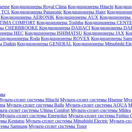
sense
Кондиционеры Royal Clima
Кондиционеры Hitachi
Кондиц
 TCL
Кондиционеры Panasonic
Кондиционеры Haier
Кондиционе
Кондиционеры AERONIK
Кондиционеры AUX
Кондиционеры 
LTIMA COMFORT
Кондиционеры Toshiba
Кондиционеры CENT
еры CHERBROOKE
Кондиционеры DAHACI
Кондиционеры D
ионеры HEC
Кондиционеры ISHIMATSU
Кондиционеры JAX
Ко
Кондиционеры Roda
Кондиционеры ROVEX
Кондиционеры Sam
 Daikin
Кондиционеры GENERAL
Кондиционеры Mitsubishi Elec
емы
ульти-сплит системы Hitachi
Мульти-сплит системы Hisense
Мул
ima
Мульти-сплит системы Ballu
Мульти-сплит системы AQUA
М
ьти-сплит системы Ultima Comfort
Мульти-сплит-системы MIdea
Мульти-сплит системы Energolux
Мульти-сплит системы Fujitsu G
емы Kentatsu
Мульти-сплит системы Mitsubishi Electric
Мульти-спл
темы Samsung
Мульти-сплит системы Tosot