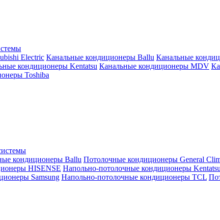
истемы
ishi Electric
Канальные кондиционеры Ballu
Канальные кондиц
ьные кондиционеры Kentatsu
Канальные кондиционеры MDV
Ка
онеры Toshiba
системы
ные кондиционеры Ballu
Потолочные кондиционеры General Clim
ционеры HISENSE
Напольно-потолочные кондиционеры Kentats
ционеры Samsung
Напольно-потолочные кондиционеры TCL
Пот