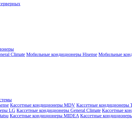
серверных
ионеры
ral Climate
Мобильные кондиционеры Hisense
Мобильные конд
истемы
ense
Кассетные кондиционеры MDV
Кассетные кондиционеры 
неры LG
Кассетные кондиционеры General Climate
Кассетные конд
atsu
Кассетные кондиционеры MIDEA
Кассетные кондиционер