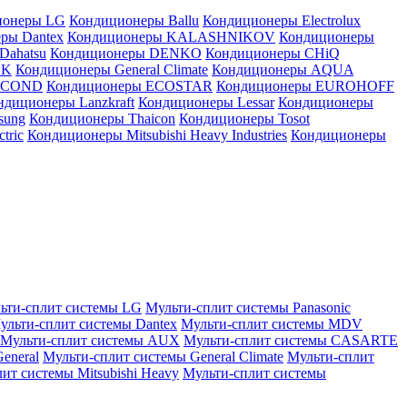
ионеры LG
Кондиционеры Ballu
Кондиционеры Electrolux
ры Dantex
Кондиционеры KALASHNIKOV
Кондиционеры
Dahatsu
Кондиционеры DENKO
Кондиционеры CHiQ
EK
Кондиционеры General Climate
Кондиционеры AQUA
AICOND
Кондиционеры ECOSTAR
Кондиционеры EUROHOFF
ндиционеры Lanzkraft
Кондиционеры Lessar
Кондиционеры
sung
Кондиционеры Thaicon
Кондиционеры Tosot
tric
Кондиционеры Mitsubishi Heavy Industries
Кондиционеры
ьти-сплит системы LG
Мульти-сплит системы Panasonic
ульти-сплит системы Dantex
Мульти-сплит системы MDV
Мульти-сплит системы AUX
Мульти-сплит системы CASARTE
eneral
Мульти-сплит системы General Climate
Мульти-сплит
ит системы Mitsubishi Heavy
Мульти-сплит системы