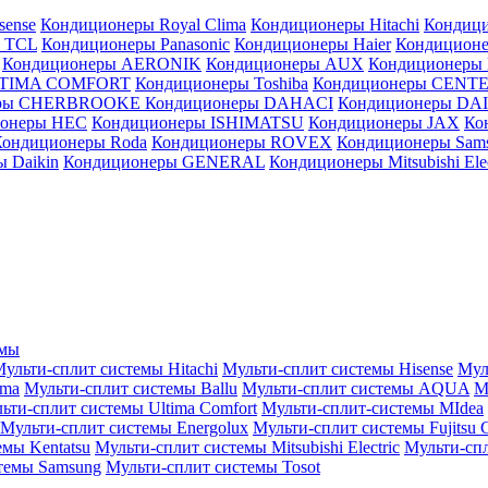
sense
Кондиционеры Royal Clima
Кондиционеры Hitachi
Кондиц
 TCL
Кондиционеры Panasonic
Кондиционеры Haier
Кондиционе
Кондиционеры AERONIK
Кондиционеры AUX
Кондиционеры 
LTIMA COMFORT
Кондиционеры Toshiba
Кондиционеры CENT
еры CHERBROOKE
Кондиционеры DAHACI
Кондиционеры D
ионеры HEC
Кондиционеры ISHIMATSU
Кондиционеры JAX
Ко
Кондиционеры Roda
Кондиционеры ROVEX
Кондиционеры Sam
 Daikin
Кондиционеры GENERAL
Кондиционеры Mitsubishi Elec
емы
ульти-сплит системы Hitachi
Мульти-сплит системы Hisense
Мул
ima
Мульти-сплит системы Ballu
Мульти-сплит системы AQUA
М
ьти-сплит системы Ultima Comfort
Мульти-сплит-системы MIdea
Мульти-сплит системы Energolux
Мульти-сплит системы Fujitsu G
емы Kentatsu
Мульти-сплит системы Mitsubishi Electric
Мульти-спл
темы Samsung
Мульти-сплит системы Tosot