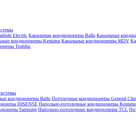
истемы
ishi Electric
Канальные кондиционеры Ballu
Канальные кондиц
ьные кондиционеры Kentatsu
Канальные кондиционеры MDV
Ка
онеры Toshiba
системы
ные кондиционеры Ballu
Потолочные кондиционеры General Clim
ционеры HISENSE
Напольно-потолочные кондиционеры Kentats
ционеры Samsung
Напольно-потолочные кондиционеры TCL
Пот