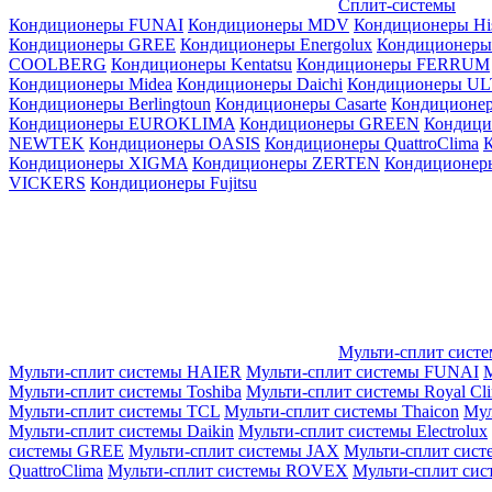
Сплит-системы
Кондиционеры FUNAI
Кондиционеры MDV
Кондиционеры Hi
Кондиционеры GREE
Кондиционеры Energolux
Кондиционеры
СOOLBERG
Кондиционеры Kentatsu
Кондиционеры FERRUM
Кондиционеры Midea
Кондиционеры Daichi
Кондиционеры U
Кондиционеры Berlingtoun
Кондиционеры Casarte
Кондицион
Кондиционеры EUROKLIMA
Кондиционеры GREEN
Кондиц
NEWTEK
Кондиционеры OASIS
Кондиционеры QuattroClima
Кондиционеры XIGMA
Кондиционеры ZERTEN
Кондиционеры
VICKERS
Кондиционеры Fujitsu
Мульти-сплит сист
Мульти-сплит системы HAIER
Мульти-сплит системы FUNAI
М
Мульти-сплит системы Toshiba
Мульти-сплит системы Royal Cl
Мульти-сплит системы TCL
Мульти-сплит системы Thaicon
Мул
Мульти-сплит системы Daikin
Мульти-сплит системы Electrolux
системы GREE
Мульти-сплит системы JAX
Мульти-сплит сист
QuattroClima
Мульти-сплит системы ROVEX
Мульти-сплит сис