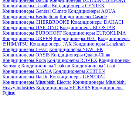
Кондиционеры Daichi
Кондиционеры ULTIMA COMFORT
Кондиционеры Toshiba
Кондиционеры CENTEK
Кондиционеры General Climate
Кондиционеры AQUA
Кондиционеры Berlingtoun
Кондиционеры Casarte
Кондиционеры CHERBROOKE
Кондиционеры DAHACI
Кондиционеры DAICOND
Кондиционеры ECOSTAR
Кондиционеры EUROHOFF
Кондиционеры EUROKLIMA
Кондиционеры GREEN
Кондиционеры HEC
Кондиционеры
ISHIMATSU
Кондиционеры JAX
Кондиционеры Lanzkraft
Кондиционеры Lessar
Кондиционеры NEWTEK
Кондиционеры OASIS
Кондиционеры QuattroClima
Кондиционеры Roda
Кондиционеры ROVEX
Кондиционеры
Samsung
Кондиционеры Thaicon
Кондиционеры Tosot
Кондиционеры XIGMA
Кондиционеры ZERTEN
Кондиционеры Daikin
Кондиционеры GENERAL
Кондиционеры Mitsubishi Electric
Кондиционеры Mitsubishi
Heavy Industries
Кондиционеры VICKERS
Кондиционеры
Fujitsu