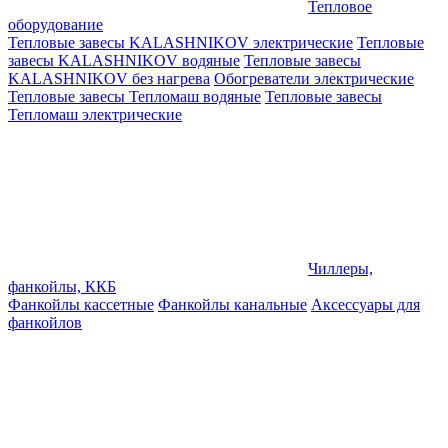
Тепловое
оборудование
Тепловые завесы KALASHNIKOV электрические
Тепловые
завесы KALASHNIKOV водяные
Тепловые завесы
KALASHNIKOV без нагрева
Обогреватели электрические
Тепловые завесы Тепломаш водяные
Тепловые завесы
Тепломаш электрические
Чиллеры,
фанкойлы, ККБ
Фанкойлы кассетные
Фанкойлы канальные
Аксессуары для
фанкойлов