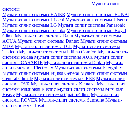
Мульти-сплит
системы
Мульти-сплит системы HAIER
Мульти-сплит системы FUNAI
Мульти-сплит системы Hitachi
Мульти-сплит системы Hisense
Мульти-сплит системы LG
Мульти-сплит системы Panasonic
Мульти-сплит системы Toshiba
Мульти-сплит системы Royal
Clima
Мульти-сплит системы Ballu
Мульти-сплит системы
AQUA
Мульти-сплит системы Dantex
Мульти-сплит системы
MDV
Мульти-сплит системы TCL
Мульти-сплит системы
Thaicon
Мульти-сплит системы Ultima Comfort
Мульти-сплит-
системы MIdea
Мульти-сплит системы AUX
Мульти-сплит
системы CASARTE
Мульти-сплит системы Daikin
Мульти-
сплит системы Electrolux
Мульти-сплит системы Energolux
Мульти-сплит системы Fujitsu General
Мульти-сплит системы
General Climate
Мульти-сплит системы GREE
Мульти-сплит
системы JAX
Мульти-сплит системы Kentatsu
Мульти-сплит
системы Mitsubishi Electric
Мульти-сплит системы Mitsubishi
Heavy
Мульти-сплит системы QuattroClima
Мульти-сплит
системы ROVEX
Мульти-сплит системы Samsung
Мульти-
сплит системы Tosot