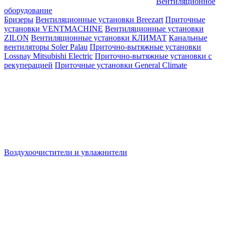
Вентиляционное
оборудование
Бризеры
Вентиляционные установки Breezart
Приточные
установки VENTMACHINE
Вентиляционные установки
ZILON
Вентиляционные установки КЛИМАТ
Канальные
вентиляторы Soler Palau
Приточно-вытяжные установки
Lossnay Mitsubishi Electric
Приточно-вытяжные установки с
рекуперацией
Приточные установки General Climate
Воздухоочистители и увлажнители