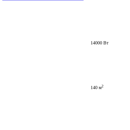
14000 Вт
2
140 м