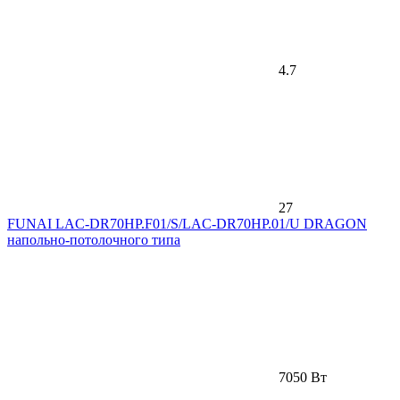
4.7
27
FUNAI LAC-DR70HP.F01/S/LAC-DR70HP.01/U DRAGON
напольно-потолочного типа
7050 Вт