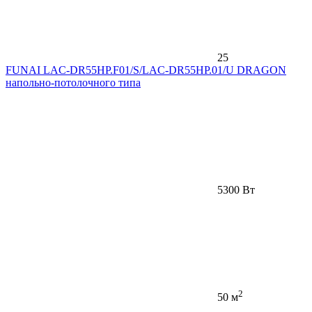
25
FUNAI LAC-DR55HP.F01/S/LAC-DR55HP.01/U DRAGON
напольно-потолочного типа
5300 Вт
2
50 м