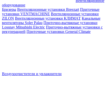
Вентиляционное
оборудование
Бризеры
Вентиляционные установки Breezart
Приточные
установки VENTMACHINE
Вентиляционные установки
ZILON
Вентиляционные установки КЛИМАТ
Канальные
вентиляторы Soler Palau
Приточно-вытяжные установки
Lossnay Mitsubishi Electric
Приточно-вытяжные установки с
рекуперацией
Приточные установки General Climate
Воздухоочистители и увлажнители