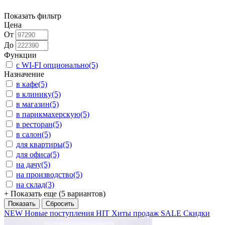
Показать фильтр
Цена
От
До
Функции
с WI-FI опционально
(5)
Назначение
в кафе
(5)
в клинику
(5)
в магазин
(5)
в парикмахерскую
(5)
в ресторан
(5)
в салон
(5)
для квартиры
(5)
для офиса
(5)
на дачу
(5)
на производство
(5)
на склад
(3)
+ Показать еще (5 вариантов)
NEW
Новые поступления
HIT
Хиты продаж
SALE
Скидки