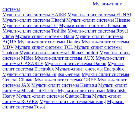
Мульти-сплит
системы
Мульти-сплит системы HAIER
Мульти-сплит системы FUNAI
Мульти-сплит системы Hitachi
Мульти-сплит системы Hisense
Мульти-сплит системы LG
Мульти-сплит системы Panasonic
Мульти-сплит системы Toshiba
Мульти-сплит системы Royal
Clima
Мульти-сплит системы Ballu
Мульти-сплит системы
AQUA
Мульти-сплит системы Dantex
Мульти-сплит системы
MDV
Мульти-сплит системы TCL
Мульти-сплит системы
Thaicon
Мульти-сплит системы Ultima Comfort
Мульти-сплит-
системы MIdea
Мульти-сплит системы AUX
Мульти-сплит
системы CASARTE
Мульти-сплит системы Daikin
Мульти-
сплит системы Electrolux
Мульти-сплит системы Energolux
Мульти-сплит системы Fujitsu General
Мульти-сплит системы
General Climate
Мульти-сплит системы GREE
Мульти-сплит
системы JAX
Мульти-сплит системы Kentatsu
Мульти-сплит
системы Mitsubishi Electric
Мульти-сплит системы Mitsubishi
Heavy
Мульти-сплит системы QuattroClima
Мульти-сплит
системы ROVEX
Мульти-сплит системы Samsung
Мульти-
сплит системы Tosot