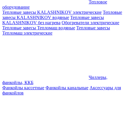
Тепловое
оборудование
Тепловые завесы KALASHNIKOV электрические
Тепловые
завесы KALASHNIKOV водяные
Тепловые завесы
KALASHNIKOV без нагрева
Обогреватели электрические
Тепловые завесы Тепломаш водяные
Тепловые завесы
Тепломаш электрические
Чиллеры,
фанкойлы, ККБ
Фанкойлы кассетные
Фанкойлы канальные
Аксессуары для
фанкойлов