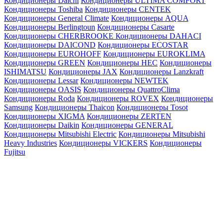
Кондиционеры Daichi
Кондиционеры ULTIMA COMFORT
Кондиционеры Toshiba
Кондиционеры CENTEK
Кондиционеры General Climate
Кондиционеры AQUA
Кондиционеры Berlingtoun
Кондиционеры Casarte
Кондиционеры CHERBROOKE
Кондиционеры DAHACI
Кондиционеры DAICOND
Кондиционеры ECOSTAR
Кондиционеры EUROHOFF
Кондиционеры EUROKLIMA
Кондиционеры GREEN
Кондиционеры HEC
Кондиционеры
ISHIMATSU
Кондиционеры JAX
Кондиционеры Lanzkraft
Кондиционеры Lessar
Кондиционеры NEWTEK
Кондиционеры OASIS
Кондиционеры QuattroClima
Кондиционеры Roda
Кондиционеры ROVEX
Кондиционеры
Samsung
Кондиционеры Thaicon
Кондиционеры Tosot
Кондиционеры XIGMA
Кондиционеры ZERTEN
Кондиционеры Daikin
Кондиционеры GENERAL
Кондиционеры Mitsubishi Electric
Кондиционеры Mitsubishi
Heavy Industries
Кондиционеры VICKERS
Кондиционеры
Fujitsu