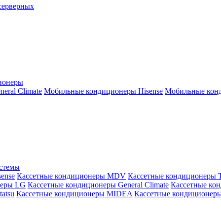
серверных
ионеры
ral Climate
Мобильные кондиционеры Hisense
Мобильные конд
истемы
ense
Кассетные кондиционеры MDV
Кассетные кондиционеры 
неры LG
Кассетные кондиционеры General Climate
Кассетные конд
atsu
Кассетные кондиционеры MIDEA
Кассетные кондиционер