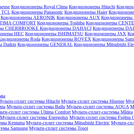
sense
Кондиционеры Royal Clima
Кондиционеры Hitachi
Кондиц
 TCL
Кондиционеры Panasonic
Кондиционеры Haier
Кондиционе
Кондиционеры AERONIK
Кондиционеры AUX
Кондиционеры 
LTIMA COMFORT
Кондиционеры Toshiba
Кондиционеры CENT
еры CHERBROOKE
Кондиционеры DAHACI
Кондиционеры D
ионеры HEC
Кондиционеры ISHIMATSU
Кондиционеры JAX
Ко
Кондиционеры Roda
Кондиционеры ROVEX
Кондиционеры Sam
 Daikin
Кондиционеры GENERAL
Кондиционеры Mitsubishi Elec
емы
ульти-сплит системы Hitachi
Мульти-сплит системы Hisense
Мул
ima
Мульти-сплит системы Ballu
Мульти-сплит системы AQUA
М
ьти-сплит системы Ultima Comfort
Мульти-сплит-системы MIdea
Мульти-сплит системы Energolux
Мульти-сплит системы Fujitsu G
емы Kentatsu
Мульти-сплит системы Mitsubishi Electric
Мульти-спл
темы Samsung
Мульти-сплит системы Tosot