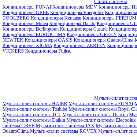
Сплит-системы
Кондиционеры FUNAI
Кондиционеры MDV
Кондиционеры Hi
Кондиционеры GREE
Кондиционеры Energolux
Кондиционеры
СOOLBERG
Кондиционеры Kentatsu
Кондиционеры FERRUM
Кондиционеры Midea
Кондиционеры Daichi
Кондиционеры U
Кондиционеры Berlingtoun
Кондиционеры Casarte
Кондицион
Кондиционеры EUROKLIMA
Кондиционеры GREEN
Кондиц
NEWTEK
Кондиционеры OASIS
Кондиционеры QuattroClima
Кондиционеры XIGMA
Кондиционеры ZERTEN
Кондиционеры
VICKERS
Кондиционеры Fujitsu
Мульти-сплит сист
Мульти-сплит системы HAIER
Мульти-сплит системы FUNAI
М
Мульти-сплит системы Toshiba
Мульти-сплит системы Royal Cl
Мульти-сплит системы TCL
Мульти-сплит системы Thaicon
Мул
Мульти-сплит системы Daikin
Мульти-сплит системы Electrolux
системы GREE
Мульти-сплит системы JAX
Мульти-сплит сист
QuattroClima
Мульти-сплит системы ROVEX
Мульти-сплит сис