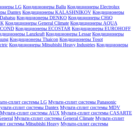
ионеры LG
Кондиционеры Ballu
Кондиционеры Electrolux
ры Dantex
Кондиционеры KALASHNIKOV
Кондиционеры
Dahatsu
Кондиционеры DENKO
Кондиционеры CHiQ
EK
Кондиционеры General Climate
Кондиционеры AQUA
AICOND
Кондиционеры ECOSTAR
Кондиционеры EUROHOFF
ндиционеры Lanzkraft
Кондиционеры Lessar
Кондиционеры
sung
Кондиционеры Thaicon
Кондиционеры Tosot
tric
Кондиционеры Mitsubishi Heavy Industries
Кондиционеры
ьти-сплит системы LG
Мульти-сплит системы Panasonic
ульти-сплит системы Dantex
Мульти-сплит системы MDV
Мульти-сплит системы AUX
Мульти-сплит системы CASARTE
eneral
Мульти-сплит системы General Climate
Мульти-сплит
ит системы Mitsubishi Heavy
Мульти-сплит системы