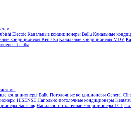
истемы
ishi Electric
Канальные кондиционеры Ballu
Канальные кондиц
ьные кондиционеры Kentatsu
Канальные кондиционеры MDV
Ка
онеры Toshiba
системы
ные кондиционеры Ballu
Потолочные кондиционеры General Clim
ционеры HISENSE
Напольно-потолочные кондиционеры Kentats
ционеры Samsung
Напольно-потолочные кондиционеры TCL
Пот