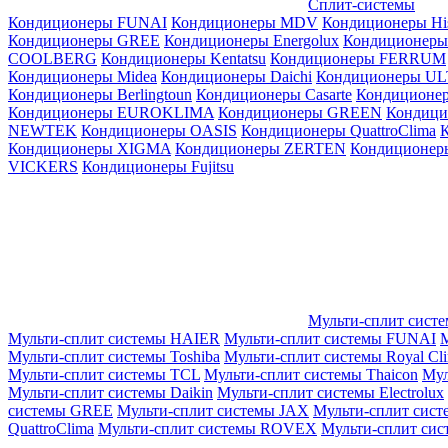
Сплит-системы
Кондиционеры FUNAI
Кондиционеры MDV
Кондиционеры Hi
Кондиционеры GREE
Кондиционеры Energolux
Кондиционеры
СOOLBERG
Кондиционеры Kentatsu
Кондиционеры FERRUM
Кондиционеры Midea
Кондиционеры Daichi
Кондиционеры U
Кондиционеры Berlingtoun
Кондиционеры Casarte
Кондицион
Кондиционеры EUROKLIMA
Кондиционеры GREEN
Кондиц
NEWTEK
Кондиционеры OASIS
Кондиционеры QuattroClima
Кондиционеры XIGMA
Кондиционеры ZERTEN
Кондиционеры
VICKERS
Кондиционеры Fujitsu
Мульти-сплит сист
Мульти-сплит системы HAIER
Мульти-сплит системы FUNAI
М
Мульти-сплит системы Toshiba
Мульти-сплит системы Royal Cl
Мульти-сплит системы TCL
Мульти-сплит системы Thaicon
Мул
Мульти-сплит системы Daikin
Мульти-сплит системы Electrolux
системы GREE
Мульти-сплит системы JAX
Мульти-сплит сист
QuattroClima
Мульти-сплит системы ROVEX
Мульти-сплит сис