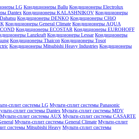
ионеры LG
Кондиционеры Ballu
Кондиционеры Electrolux
ры Dantex
Кондиционеры KALASHNIKOV
Кондиционеры
Dahatsu
Кондиционеры DENKO
Кондиционеры CHiQ
EK
Кондиционеры General Climate
Кондиционеры AQUA
AICOND
Кондиционеры ECOSTAR
Кондиционеры EUROHOFF
ндиционеры Lanzkraft
Кондиционеры Lessar
Кондиционеры
sung
Кондиционеры Thaicon
Кондиционеры Tosot
tric
Кондиционеры Mitsubishi Heavy Industries
Кондиционеры
ьти-сплит системы LG
Мульти-сплит системы Panasonic
ульти-сплит системы Dantex
Мульти-сплит системы MDV
Мульти-сплит системы AUX
Мульти-сплит системы CASARTE
eneral
Мульти-сплит системы General Climate
Мульти-сплит
ит системы Mitsubishi Heavy
Мульти-сплит системы