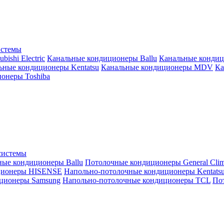
истемы
ishi Electric
Канальные кондиционеры Ballu
Канальные кондиц
ьные кондиционеры Kentatsu
Канальные кондиционеры MDV
Ка
онеры Toshiba
системы
ные кондиционеры Ballu
Потолочные кондиционеры General Clim
ционеры HISENSE
Напольно-потолочные кондиционеры Kentats
ционеры Samsung
Напольно-потолочные кондиционеры TCL
Пот