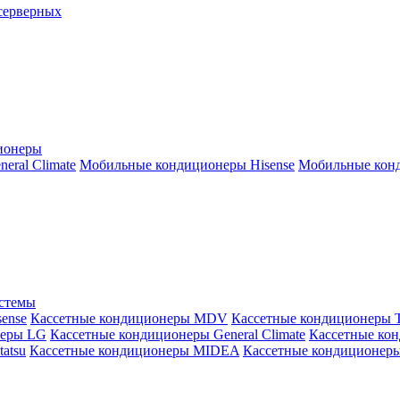
серверных
ионеры
ral Climate
Мобильные кондиционеры Hisense
Мобильные конд
истемы
ense
Кассетные кондиционеры MDV
Кассетные кондиционеры 
неры LG
Кассетные кондиционеры General Climate
Кассетные конд
atsu
Кассетные кондиционеры MIDEA
Кассетные кондиционер