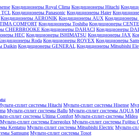
sense
Кондиционеры Royal Clima
Кондиционеры Hitachi
Кондиц
 TCL
Кондиционеры Panasonic
Кондиционеры Haier
Кондиционе
Кондиционеры AERONIK
Кондиционеры AUX
Кондиционеры 
LTIMA COMFORT
Кондиционеры Toshiba
Кондиционеры CENT
еры CHERBROOKE
Кондиционеры DAHACI
Кондиционеры D
ионеры HEC
Кондиционеры ISHIMATSU
Кондиционеры JAX
Ко
Кондиционеры Roda
Кондиционеры ROVEX
Кондиционеры Sam
 Daikin
Кондиционеры GENERAL
Кондиционеры Mitsubishi Elec
емы
ульти-сплит системы Hitachi
Мульти-сплит системы Hisense
Мул
ima
Мульти-сплит системы Ballu
Мульти-сплит системы AQUA
М
ьти-сплит системы Ultima Comfort
Мульти-сплит-системы MIdea
Мульти-сплит системы Energolux
Мульти-сплит системы Fujitsu G
емы Kentatsu
Мульти-сплит системы Mitsubishi Electric
Мульти-спл
темы Samsung
Мульти-сплит системы Tosot