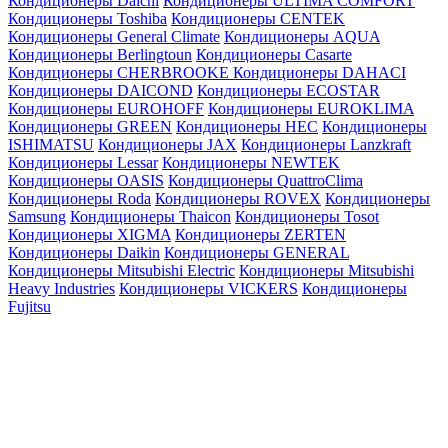
Кондиционеры Daichi
Кондиционеры ULTIMA COMFORT
Кондиционеры Toshiba
Кондиционеры CENTEK
Кондиционеры General Climate
Кондиционеры AQUA
Кондиционеры Berlingtoun
Кондиционеры Casarte
Кондиционеры CHERBROOKE
Кондиционеры DAHACI
Кондиционеры DAICOND
Кондиционеры ECOSTAR
Кондиционеры EUROHOFF
Кондиционеры EUROKLIMA
Кондиционеры GREEN
Кондиционеры HEC
Кондиционеры
ISHIMATSU
Кондиционеры JAX
Кондиционеры Lanzkraft
Кондиционеры Lessar
Кондиционеры NEWTEK
Кондиционеры OASIS
Кондиционеры QuattroClima
Кондиционеры Roda
Кондиционеры ROVEX
Кондиционеры
Samsung
Кондиционеры Thaicon
Кондиционеры Tosot
Кондиционеры XIGMA
Кондиционеры ZERTEN
Кондиционеры Daikin
Кондиционеры GENERAL
Кондиционеры Mitsubishi Electric
Кондиционеры Mitsubishi
Heavy Industries
Кондиционеры VICKERS
Кондиционеры
Fujitsu