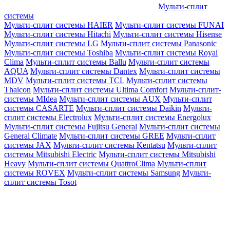
Мульти-сплит
системы
Мульти-сплит системы HAIER
Мульти-сплит системы FUNAI
Мульти-сплит системы Hitachi
Мульти-сплит системы Hisense
Мульти-сплит системы LG
Мульти-сплит системы Panasonic
Мульти-сплит системы Toshiba
Мульти-сплит системы Royal
Clima
Мульти-сплит системы Ballu
Мульти-сплит системы
AQUA
Мульти-сплит системы Dantex
Мульти-сплит системы
MDV
Мульти-сплит системы TCL
Мульти-сплит системы
Thaicon
Мульти-сплит системы Ultima Comfort
Мульти-сплит-
системы MIdea
Мульти-сплит системы AUX
Мульти-сплит
системы CASARTE
Мульти-сплит системы Daikin
Мульти-
сплит системы Electrolux
Мульти-сплит системы Energolux
Мульти-сплит системы Fujitsu General
Мульти-сплит системы
General Climate
Мульти-сплит системы GREE
Мульти-сплит
системы JAX
Мульти-сплит системы Kentatsu
Мульти-сплит
системы Mitsubishi Electric
Мульти-сплит системы Mitsubishi
Heavy
Мульти-сплит системы QuattroClima
Мульти-сплит
системы ROVEX
Мульти-сплит системы Samsung
Мульти-
сплит системы Tosot