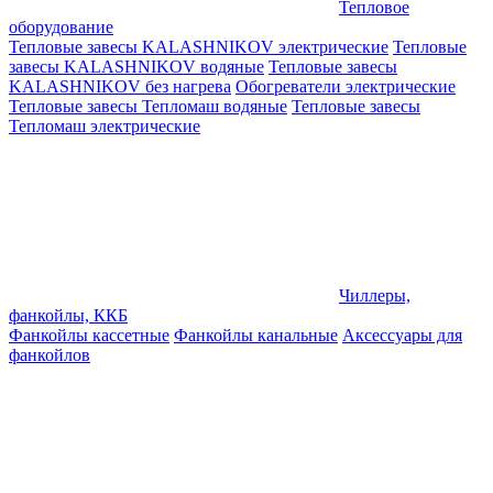
Тепловое
оборудование
Тепловые завесы KALASHNIKOV электрические
Тепловые
завесы KALASHNIKOV водяные
Тепловые завесы
KALASHNIKOV без нагрева
Обогреватели электрические
Тепловые завесы Тепломаш водяные
Тепловые завесы
Тепломаш электрические
Чиллеры,
фанкойлы, ККБ
Фанкойлы кассетные
Фанкойлы канальные
Аксессуары для
фанкойлов