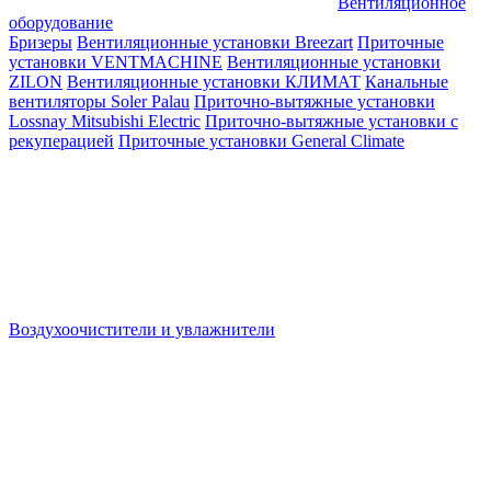
Вентиляционное
оборудование
Бризеры
Вентиляционные установки Breezart
Приточные
установки VENTMACHINE
Вентиляционные установки
ZILON
Вентиляционные установки КЛИМАТ
Канальные
вентиляторы Soler Palau
Приточно-вытяжные установки
Lossnay Mitsubishi Electric
Приточно-вытяжные установки с
рекуперацией
Приточные установки General Climate
Воздухоочистители и увлажнители