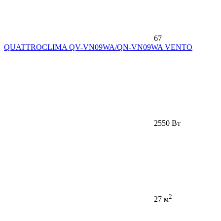
67
QUATTROCLIMA QV-VN09WA/QN-VN09WA VENTO
2550 Вт
2
27 м