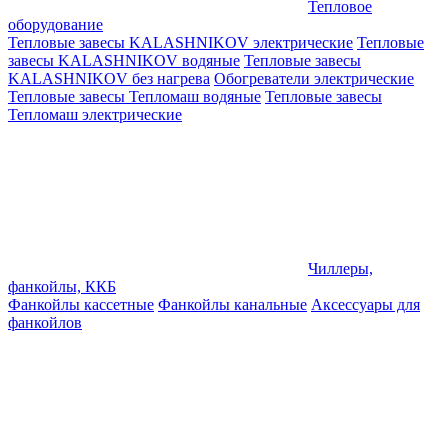
Тепловое
оборудование
Тепловые завесы KALASHNIKOV электрические
Тепловые
завесы KALASHNIKOV водяные
Тепловые завесы
KALASHNIKOV без нагрева
Обогреватели электрические
Тепловые завесы Тепломаш водяные
Тепловые завесы
Тепломаш электрические
Чиллеры,
фанкойлы, ККБ
Фанкойлы кассетные
Фанкойлы канальные
Аксессуары для
фанкойлов