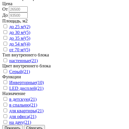
Цена
От
До
Площадь, м2
до 25 м²
(2)
до 30 м²
(5)
до 35 м²
(5)
до 54 м²
(4)
от 70 м²
(5)
Тип внутреннего блока
настенные
(21)
Цвет внутреннего блока
Серый
(21)
Функции
Инверторные
(10)
LED дисплей
(21)
Назначение
в детскую
(21)
в спальню
(21)
для квартиры
(21)
для офиса
(21)
на дачу
(21)