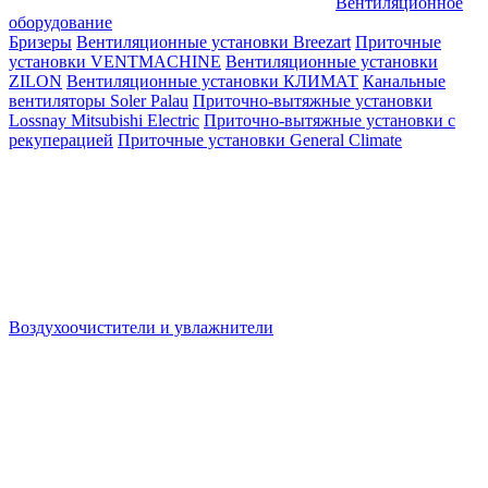
Вентиляционное
оборудование
Бризеры
Вентиляционные установки Breezart
Приточные
установки VENTMACHINE
Вентиляционные установки
ZILON
Вентиляционные установки КЛИМАТ
Канальные
вентиляторы Soler Palau
Приточно-вытяжные установки
Lossnay Mitsubishi Electric
Приточно-вытяжные установки с
рекуперацией
Приточные установки General Climate
Воздухоочистители и увлажнители