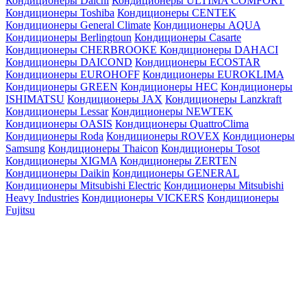
Кондиционеры Daichi
Кондиционеры ULTIMA COMFORT
Кондиционеры Toshiba
Кондиционеры CENTEK
Кондиционеры General Climate
Кондиционеры AQUA
Кондиционеры Berlingtoun
Кондиционеры Casarte
Кондиционеры CHERBROOKE
Кондиционеры DAHACI
Кондиционеры DAICOND
Кондиционеры ECOSTAR
Кондиционеры EUROHOFF
Кондиционеры EUROKLIMA
Кондиционеры GREEN
Кондиционеры HEC
Кондиционеры
ISHIMATSU
Кондиционеры JAX
Кондиционеры Lanzkraft
Кондиционеры Lessar
Кондиционеры NEWTEK
Кондиционеры OASIS
Кондиционеры QuattroClima
Кондиционеры Roda
Кондиционеры ROVEX
Кондиционеры
Samsung
Кондиционеры Thaicon
Кондиционеры Tosot
Кондиционеры XIGMA
Кондиционеры ZERTEN
Кондиционеры Daikin
Кондиционеры GENERAL
Кондиционеры Mitsubishi Electric
Кондиционеры Mitsubishi
Heavy Industries
Кондиционеры VICKERS
Кондиционеры
Fujitsu