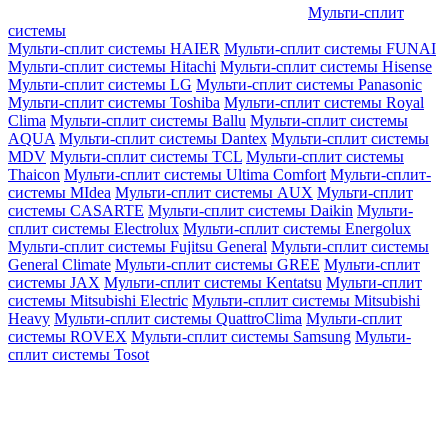
Мульти-сплит
системы
Мульти-сплит системы HAIER
Мульти-сплит системы FUNAI
Мульти-сплит системы Hitachi
Мульти-сплит системы Hisense
Мульти-сплит системы LG
Мульти-сплит системы Panasonic
Мульти-сплит системы Toshiba
Мульти-сплит системы Royal
Clima
Мульти-сплит системы Ballu
Мульти-сплит системы
AQUA
Мульти-сплит системы Dantex
Мульти-сплит системы
MDV
Мульти-сплит системы TCL
Мульти-сплит системы
Thaicon
Мульти-сплит системы Ultima Comfort
Мульти-сплит-
системы MIdea
Мульти-сплит системы AUX
Мульти-сплит
системы CASARTE
Мульти-сплит системы Daikin
Мульти-
сплит системы Electrolux
Мульти-сплит системы Energolux
Мульти-сплит системы Fujitsu General
Мульти-сплит системы
General Climate
Мульти-сплит системы GREE
Мульти-сплит
системы JAX
Мульти-сплит системы Kentatsu
Мульти-сплит
системы Mitsubishi Electric
Мульти-сплит системы Mitsubishi
Heavy
Мульти-сплит системы QuattroClima
Мульти-сплит
системы ROVEX
Мульти-сплит системы Samsung
Мульти-
сплит системы Tosot