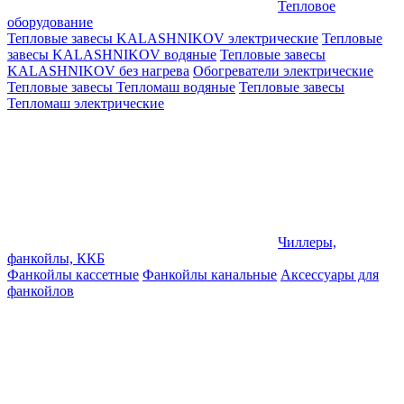
Тепловое
оборудование
Тепловые завесы KALASHNIKOV электрические
Тепловые
завесы KALASHNIKOV водяные
Тепловые завесы
KALASHNIKOV без нагрева
Обогреватели электрические
Тепловые завесы Тепломаш водяные
Тепловые завесы
Тепломаш электрические
Чиллеры,
фанкойлы, ККБ
Фанкойлы кассетные
Фанкойлы канальные
Аксессуары для
фанкойлов