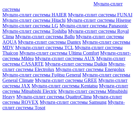
Мульти-сплит
системы
Мульти-сплит системы HAIER
Мульти-сплит системы FUNAI
Мульти-сплит системы Hitachi
Мульти-сплит системы Hisense
Мульти-сплит системы LG
Мульти-сплит системы Panasonic
Мульти-сплит системы Toshiba
Мульти-сплит системы Royal
Clima
Мульти-сплит системы Ballu
Мульти-сплит системы
AQUA
Мульти-сплит системы Dantex
Мульти-сплит системы
MDV
Мульти-сплит системы TCL
Мульти-сплит системы
Thaicon
Мульти-сплит системы Ultima Comfort
Мульти-сплит-
системы MIdea
Мульти-сплит системы AUX
Мульти-сплит
системы CASARTE
Мульти-сплит системы Daikin
Мульти-
сплит системы Electrolux
Мульти-сплит системы Energolux
Мульти-сплит системы Fujitsu General
Мульти-сплит системы
General Climate
Мульти-сплит системы GREE
Мульти-сплит
системы JAX
Мульти-сплит системы Kentatsu
Мульти-сплит
системы Mitsubishi Electric
Мульти-сплит системы Mitsubishi
Heavy
Мульти-сплит системы QuattroClima
Мульти-сплит
системы ROVEX
Мульти-сплит системы Samsung
Мульти-
сплит системы Tosot