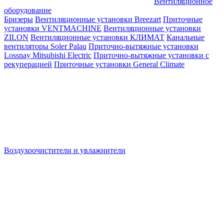
Вентиляционное
оборудование
Бризеры
Вентиляционные установки Breezart
Приточные
установки VENTMACHINE
Вентиляционные установки
ZILON
Вентиляционные установки КЛИМАТ
Канальные
вентиляторы Soler Palau
Приточно-вытяжные установки
Lossnay Mitsubishi Electric
Приточно-вытяжные установки с
рекуперацией
Приточные установки General Climate
Воздухоочистители и увлажнители