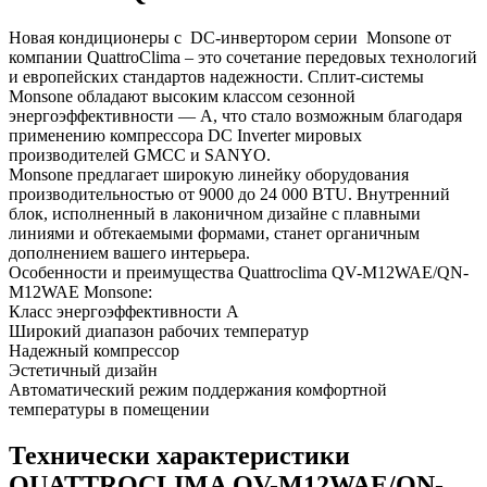
Новая кондиционеры с DC-инвертором серии Monsone от
компании QuattroClima – это сочетание передовых технологий
и европейских стандартов надежности. Сплит-системы
Monsone обладают высоким классом сезонной
энергоэффективности — A, что стало возможным благодаря
применению компрессора DC Inverter мировых
производителей GMCC и SANYO.
Monsone предлагает широкую линейку оборудования
производительностью от 9000 до 24 000 BTU. Внутренний
блок, исполненный в лаконичном дизайне с плавными
линиями и обтекаемыми формами, станет органичным
дополнением вашего интерьера.
Особенности и преимущества Quattroclima QV-M12WAE/QN-
M12WAE Monsone:
Класс энергоэффективности А
Широкий диапазон рабочих температур
Надежный компрессор
Эстетичный дизайн
Автоматический режим поддержания комфортной
температуры в помещении
Технически характеристики
QUATTROCLIMA QV-M12WAE/QN-