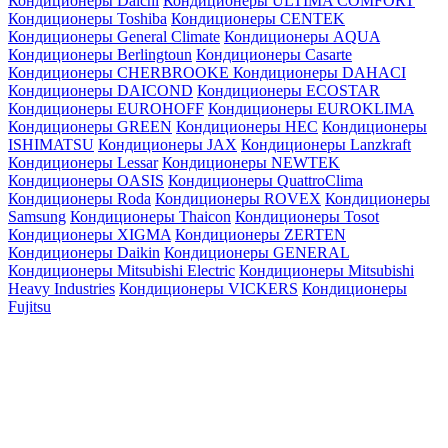
Кондиционеры Daichi
Кондиционеры ULTIMA COMFORT
Кондиционеры Toshiba
Кондиционеры CENTEK
Кондиционеры General Climate
Кондиционеры AQUA
Кондиционеры Berlingtoun
Кондиционеры Casarte
Кондиционеры CHERBROOKE
Кондиционеры DAHACI
Кондиционеры DAICOND
Кондиционеры ECOSTAR
Кондиционеры EUROHOFF
Кондиционеры EUROKLIMA
Кондиционеры GREEN
Кондиционеры HEC
Кондиционеры
ISHIMATSU
Кондиционеры JAX
Кондиционеры Lanzkraft
Кондиционеры Lessar
Кондиционеры NEWTEK
Кондиционеры OASIS
Кондиционеры QuattroClima
Кондиционеры Roda
Кондиционеры ROVEX
Кондиционеры
Samsung
Кондиционеры Thaicon
Кондиционеры Tosot
Кондиционеры XIGMA
Кондиционеры ZERTEN
Кондиционеры Daikin
Кондиционеры GENERAL
Кондиционеры Mitsubishi Electric
Кондиционеры Mitsubishi
Heavy Industries
Кондиционеры VICKERS
Кондиционеры
Fujitsu