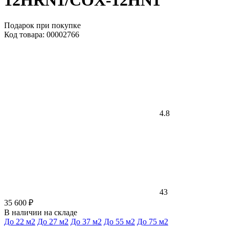
12HRN1/COX-12HN1
Подарок при покупке
Код товара: 00002766
4.8
43
35 600 ₽
В наличии на складе
До 22 м2
До 27 м2
До 37 м2
До 55 м2
До 75 м2