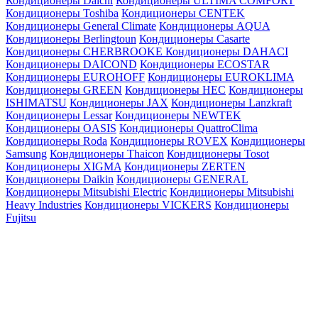
Кондиционеры Daichi
Кондиционеры ULTIMA COMFORT
Кондиционеры Toshiba
Кондиционеры CENTEK
Кондиционеры General Climate
Кондиционеры AQUA
Кондиционеры Berlingtoun
Кондиционеры Casarte
Кондиционеры CHERBROOKE
Кондиционеры DAHACI
Кондиционеры DAICOND
Кондиционеры ECOSTAR
Кондиционеры EUROHOFF
Кондиционеры EUROKLIMA
Кондиционеры GREEN
Кондиционеры HEC
Кондиционеры
ISHIMATSU
Кондиционеры JAX
Кондиционеры Lanzkraft
Кондиционеры Lessar
Кондиционеры NEWTEK
Кондиционеры OASIS
Кондиционеры QuattroClima
Кондиционеры Roda
Кондиционеры ROVEX
Кондиционеры
Samsung
Кондиционеры Thaicon
Кондиционеры Tosot
Кондиционеры XIGMA
Кондиционеры ZERTEN
Кондиционеры Daikin
Кондиционеры GENERAL
Кондиционеры Mitsubishi Electric
Кондиционеры Mitsubishi
Heavy Industries
Кондиционеры VICKERS
Кондиционеры
Fujitsu