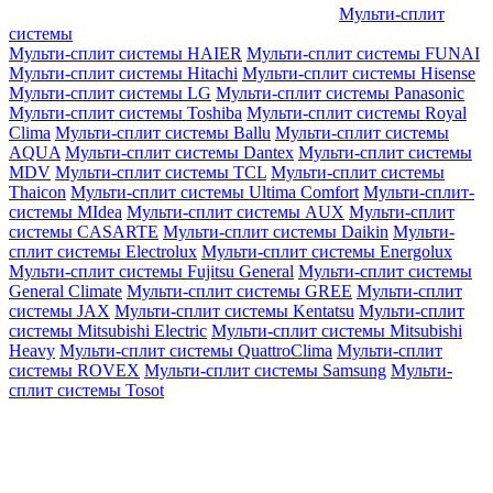
Мульти-сплит
системы
Мульти-сплит системы HAIER
Мульти-сплит системы FUNAI
Мульти-сплит системы Hitachi
Мульти-сплит системы Hisense
Мульти-сплит системы LG
Мульти-сплит системы Panasonic
Мульти-сплит системы Toshiba
Мульти-сплит системы Royal
Clima
Мульти-сплит системы Ballu
Мульти-сплит системы
AQUA
Мульти-сплит системы Dantex
Мульти-сплит системы
MDV
Мульти-сплит системы TCL
Мульти-сплит системы
Thaicon
Мульти-сплит системы Ultima Comfort
Мульти-сплит-
системы MIdea
Мульти-сплит системы AUX
Мульти-сплит
системы CASARTE
Мульти-сплит системы Daikin
Мульти-
сплит системы Electrolux
Мульти-сплит системы Energolux
Мульти-сплит системы Fujitsu General
Мульти-сплит системы
General Climate
Мульти-сплит системы GREE
Мульти-сплит
системы JAX
Мульти-сплит системы Kentatsu
Мульти-сплит
системы Mitsubishi Electric
Мульти-сплит системы Mitsubishi
Heavy
Мульти-сплит системы QuattroClima
Мульти-сплит
системы ROVEX
Мульти-сплит системы Samsung
Мульти-
сплит системы Tosot