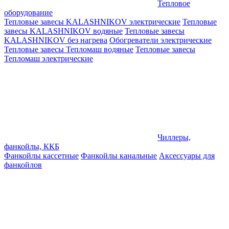
Тепловое
оборудование
Тепловые завесы KALASHNIKOV электрические
Тепловые
завесы KALASHNIKOV водяные
Тепловые завесы
KALASHNIKOV без нагрева
Обогреватели электрические
Тепловые завесы Тепломаш водяные
Тепловые завесы
Тепломаш электрические
Чиллеры,
фанкойлы, ККБ
Фанкойлы кассетные
Фанкойлы канальные
Аксессуары для
фанкойлов