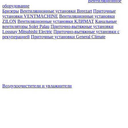
Вентиляционное
оборудование
Бризеры
Вентиляционные установки Breezart
Приточные
установки VENTMACHINE
Вентиляционные установки
ZILON
Вентиляционные установки КЛИМАТ
Канальные
вентиляторы Soler Palau
Приточно-вытяжные установки
Lossnay Mitsubishi Electric
Приточно-вытяжные установки с
рекуперацией
Приточные установки General Climate
Воздухоочистители и увлажнители