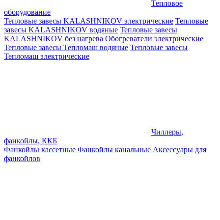
Тепловое
оборудование
Тепловые завесы KALASHNIKOV электрические
Тепловые
завесы KALASHNIKOV водяные
Тепловые завесы
KALASHNIKOV без нагрева
Обогреватели электрические
Тепловые завесы Тепломаш водяные
Тепловые завесы
Тепломаш электрические
Чиллеры,
фанкойлы, ККБ
Фанкойлы кассетные
Фанкойлы канальные
Аксессуары для
фанкойлов