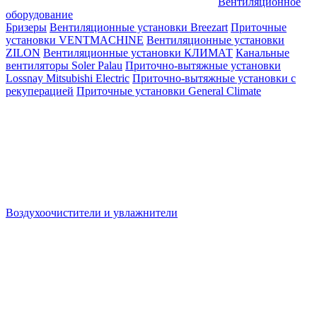
Вентиляционное
оборудование
Бризеры
Вентиляционные установки Breezart
Приточные
установки VENTMACHINE
Вентиляционные установки
ZILON
Вентиляционные установки КЛИМАТ
Канальные
вентиляторы Soler Palau
Приточно-вытяжные установки
Lossnay Mitsubishi Electric
Приточно-вытяжные установки с
рекуперацией
Приточные установки General Climate
Воздухоочистители и увлажнители