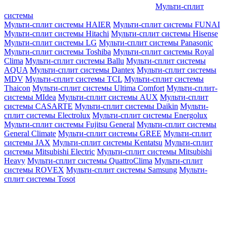
Мульти-сплит
системы
Мульти-сплит системы HAIER
Мульти-сплит системы FUNAI
Мульти-сплит системы Hitachi
Мульти-сплит системы Hisense
Мульти-сплит системы LG
Мульти-сплит системы Panasonic
Мульти-сплит системы Toshiba
Мульти-сплит системы Royal
Clima
Мульти-сплит системы Ballu
Мульти-сплит системы
AQUA
Мульти-сплит системы Dantex
Мульти-сплит системы
MDV
Мульти-сплит системы TCL
Мульти-сплит системы
Thaicon
Мульти-сплит системы Ultima Comfort
Мульти-сплит-
системы MIdea
Мульти-сплит системы AUX
Мульти-сплит
системы CASARTE
Мульти-сплит системы Daikin
Мульти-
сплит системы Electrolux
Мульти-сплит системы Energolux
Мульти-сплит системы Fujitsu General
Мульти-сплит системы
General Climate
Мульти-сплит системы GREE
Мульти-сплит
системы JAX
Мульти-сплит системы Kentatsu
Мульти-сплит
системы Mitsubishi Electric
Мульти-сплит системы Mitsubishi
Heavy
Мульти-сплит системы QuattroClima
Мульти-сплит
системы ROVEX
Мульти-сплит системы Samsung
Мульти-
сплит системы Tosot