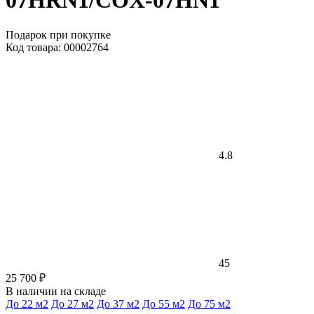
07HRN1/COX-07HN1
Подарок при покупке
Код товара: 00002764
4.8
45
25 700 ₽
В наличии на складе
До 22 м2
До 27 м2
До 37 м2
До 55 м2
До 75 м2