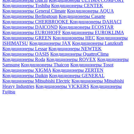
Кондиционеры Daichi
Кондиционеры ULTIMA COMFORT
Кондиционеры Toshiba
Кондиционеры CENTEK
Кондиционеры General Climate
Кондиционеры AQUA
Кондиционеры Berlingtoun
Кондиционеры Casarte
Кондиционеры CHERBROOKE
Кондиционеры DAHACI
Кондиционеры DAICOND
Кондиционеры ECOSTAR
Кондиционеры EUROHOFF
Кондиционеры EUROKLIMA
Кондиционеры GREEN
Кондиционеры HEC
Кондиционеры
ISHIMATSU
Кондиционеры JAX
Кондиционеры Lanzkraft
Кондиционеры Lessar
Кондиционеры NEWTEK
Кондиционеры OASIS
Кондиционеры QuattroClima
Кондиционеры Roda
Кондиционеры ROVEX
Кондиционеры
Samsung
Кондиционеры Thaicon
Кондиционеры Tosot
Кондиционеры XIGMA
Кондиционеры ZERTEN
Кондиционеры Daikin
Кондиционеры GENERAL
Кондиционеры Mitsubishi Electric
Кондиционеры Mitsubishi
Heavy Industries
Кондиционеры VICKERS
Кондиционеры
Fujitsu