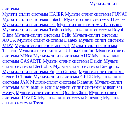
Мульти-сплит
системы
Мульти-сплит системы HAIER
Мульти-сплит системы FUNAI
Мульти-сплит системы Hitachi
Мульти-сплит системы Hisense
Мульти-сплит системы LG
Мульти-сплит системы Panasonic
Мульти-сплит системы Toshiba
Мульти-сплит системы Royal
Clima
Мульти-сплит системы Ballu
Мульти-сплит системы
AQUA
Мульти-сплит системы Dantex
Мульти-сплит системы
MDV
Мульти-сплит системы TCL
Мульти-сплит системы
Thaicon
Мульти-сплит системы Ultima Comfort
Мульти-сплит-
системы MIdea
Мульти-сплит системы AUX
Мульти-сплит
системы CASARTE
Мульти-сплит системы Daikin
Мульти-
сплит системы Electrolux
Мульти-сплит системы Energolux
Мульти-сплит системы Fujitsu General
Мульти-сплит системы
General Climate
Мульти-сплит системы GREE
Мульти-сплит
системы JAX
Мульти-сплит системы Kentatsu
Мульти-сплит
системы Mitsubishi Electric
Мульти-сплит системы Mitsubishi
Heavy
Мульти-сплит системы QuattroClima
Мульти-сплит
системы ROVEX
Мульти-сплит системы Samsung
Мульти-
сплит системы Tosot