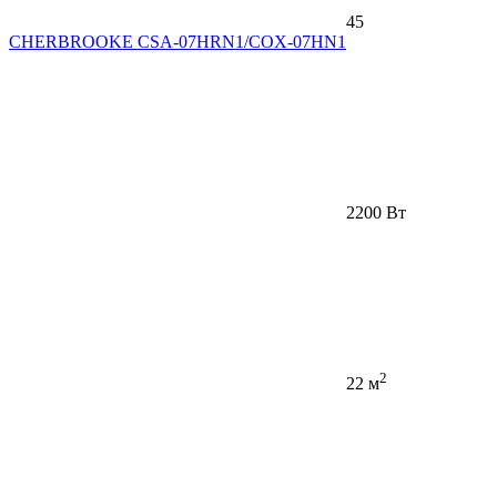
45
CHERBROOKE CSA-07HRN1/COX-07HN1
2200 Вт
2
22 м