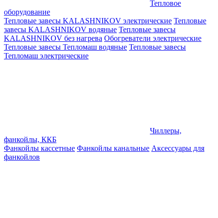
Тепловое
оборудование
Тепловые завесы KALASHNIKOV электрические
Тепловые
завесы KALASHNIKOV водяные
Тепловые завесы
KALASHNIKOV без нагрева
Обогреватели электрические
Тепловые завесы Тепломаш водяные
Тепловые завесы
Тепломаш электрические
Чиллеры,
фанкойлы, ККБ
Фанкойлы кассетные
Фанкойлы канальные
Аксессуары для
фанкойлов