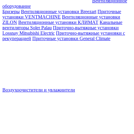
Вентиляционное
оборудование
Бризеры
Вентиляционные установки Breezart
Приточные
установки VENTMACHINE
Вентиляционные установки
ZILON
Вентиляционные установки КЛИМАТ
Канальные
вентиляторы Soler Palau
Приточно-вытяжные установки
Lossnay Mitsubishi Electric
Приточно-вытяжные установки с
рекуперацией
Приточные установки General Climate
Воздухоочистители и увлажнители