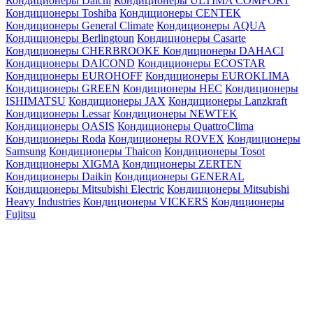
Кондиционеры Daichi
Кондиционеры ULTIMA COMFORT
Кондиционеры Toshiba
Кондиционеры CENTEK
Кондиционеры General Climate
Кондиционеры AQUA
Кондиционеры Berlingtoun
Кондиционеры Casarte
Кондиционеры CHERBROOKE
Кондиционеры DAHACI
Кондиционеры DAICOND
Кондиционеры ECOSTAR
Кондиционеры EUROHOFF
Кондиционеры EUROKLIMA
Кондиционеры GREEN
Кондиционеры HEC
Кондиционеры
ISHIMATSU
Кондиционеры JAX
Кондиционеры Lanzkraft
Кондиционеры Lessar
Кондиционеры NEWTEK
Кондиционеры OASIS
Кондиционеры QuattroClima
Кондиционеры Roda
Кондиционеры ROVEX
Кондиционеры
Samsung
Кондиционеры Thaicon
Кондиционеры Tosot
Кондиционеры XIGMA
Кондиционеры ZERTEN
Кондиционеры Daikin
Кондиционеры GENERAL
Кондиционеры Mitsubishi Electric
Кондиционеры Mitsubishi
Heavy Industries
Кондиционеры VICKERS
Кондиционеры
Fujitsu